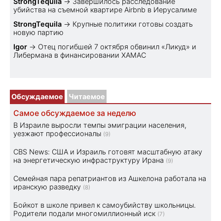
StrongTequila
→
Завершилось расследование
убийства на съемной квартире Airbnb в Иерусалиме
StrongTequila
→
Крупные политики готовы создать
новую партию
Igor
→
Отец погибшей 7 октября обвинил «Ликуд» и
Либермана в финансировании ХАМАС
Обсуждаемое
Читаемое
Самое обсуждаемое за неделю
В Израиле выросли темпы эмиграции населения,
уезжают профессионалы
(9)
CBS News: США и Израиль готовят масштабную атаку
на энергетическую инфраструктуру Ирана
(9)
Семейная пара репатриантов из Ашкелона работала на
иранскую разведку
(8)
Бойкот в школе привел к самоубийству школьницы.
Родители подали многомиллионный иск
(7)