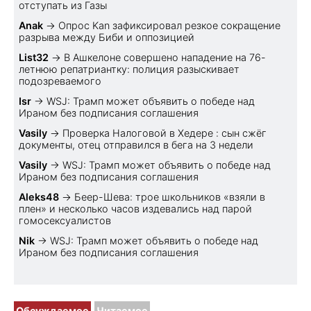
отступать из Газы
Anak
→
Опрос Kan зафиксировал резкое сокращение
разрыва между Биби и оппозицией
List32
→
В Ашкелоне совершено нападение на 76-
летнюю репатриантку: полиция разыскивает
подозреваемого
Isr
→
WSJ: Трамп может объявить о победе над
Ираном без подписания соглашения
Vasily
→
Проверка Налоговой в Хедере : сын сжёг
документы, отец отправился в бега на 3 недели
Vasily
→
WSJ: Трамп может объявить о победе над
Ираном без подписания соглашения
Aleks48
→
Беер-Шева: трое школьников «взяли в
плен» и несколько часов издевались над парой
гомосексуалистов
Nik
→
WSJ: Трамп может объявить о победе над
Ираном без подписания соглашения
Обсуждаемое
Читаемое