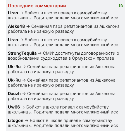
Последние комментарии
Liran
→
Бойкот в школе привел к самоубийству
школьницы. Родители подали многомиллионный иск
Aleks48
→
Семейная пара репатриантов из Ашкелона
работала на иранскую разведку
Liran
→
Бойкот в школе привел к самоубийству
школьницы. Родители подали многомиллионный иск
StrongTequila
→
СМИ: достигнуты договоренности о
возобновлении судоходства в Ормузском проливе
Uk-Ru
→
Семейная пара репатриантов из Ашкелона
работала на иранскую разведку
Uk-Ru
→
Семейная пара репатриантов из Ашкелона
работала на иранскую разведку
Dauzh
→
Семейная пара репатриантов из Ашкелона
работала на иранскую разведку
Uw66
→
Бойкот в школе привел к самоубийству
школьницы. Родители подали многомиллионный иск
Litogon
→
Бойкот в школе привел к самоубийству
школьницы. Родители подали многомиллионный иск