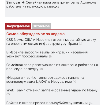
Samovar
→
Семейная пара репатриантов из Ашкелона
работала на иранскую разведку
Обсуждаемое
Читаемое
Самое обсуждаемое за неделю
CBS News: США и Израиль готовят масштабную атаку
на энергетическую инфраструктуру Ирана
(9)
В Израиле выросли темпы эмиграции населения,
уезжают профессионалы
(9)
Семейная пара репатриантов из Ашкелона работала на
иранскую разведку
(8)
«Нацисты - вон!»: толпа ортодоксов напала на
военнослужащих ЦАХАЛ в Иерусалиме
(7)
Ynet: Трамп отменил запланированные удары по Ирану
(7)
Бойкот в школе привел к самоубийству школьницы.