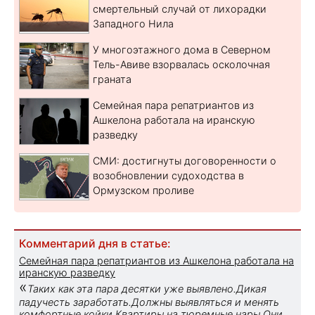
смертельный случай от лихорадки
Западного Нила
У многоэтажного дома в Северном
Тель-Авиве взорвалась осколочная
граната
Семейная пара репатриантов из
Ашкелона работала на иранскую
разведку
СМИ: достигнуты договоренности о
возобновлении судоходства в
Ормузском проливе
Комментарий дня в статье:
Семейная пара репатриантов из Ашкелона работала на
иранскую разведку
«
Таких как эта пара десятки уже выявлено.Дикая
падучесть заработать.Должны выявляться и менять
комфортные койки Квартиры на тюремные нары.Они