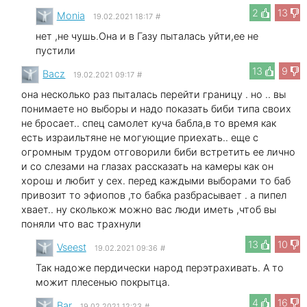
2
13
Monia
19.02.2021 18:17
#
нет ,не чушь.Она и в Газу пыталась уйти,ее не
пустили
13
9
Bacz
19.02.2021 09:17
#
она несколько раз пыталась перейти границу . но .. вы
понимаете но выборы и надо показать биби типа своих
не бросает.. спец самолет куча бабла,в то время как
есть израильтяне не могующие приехать.. еще с
огромным трудом отговорили биби встретить ее лично
и со слезами на глазах рассказать на камеры как он
хорош и любит у сех. перед каждыми выборами то баб
привозит то эфиопов ,то бабка разбрасывает . а пипел
хвает.. ну сколькож можно вас люди иметь ,чтоб вы
поняли что вас трахнули
13
10
Vseest
19.02.2021 09:36
#
Так надоже пердически народ перэтрахивать. А то
можит плесенью покрытца.
4
16
Bar
19.02.2021 12:23
#