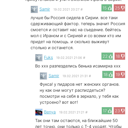
15
25
Samir
19.02.2021 20:27
#
лучше бы Россия сидела в Сирии. все таки
сдерживающий фактор. теперь значит Россия
смоется и оставит нас на съедение. бейтесь
мол с Ираном и с Сирией и со всеми кто им
придет на помощь. и сколько выживут
столько и останется.
22
18
Fuks
19.02.2021 21:06
#
Во xxx разпезделись бенька исамирка xxx
18
19
Samir
19.02.2021 21:31
#
Фукса! у пидаров нет женских органов.
ну как они могут распиzдеться?
посмотри на себя в зеркало, у тебя как
устроено? вот вот!
17
23
Benya
19.02.2021 21:21
#
Так они там остаются, на ближайшие 50
лет точно, они только с Т-4 уходят. Чтобы