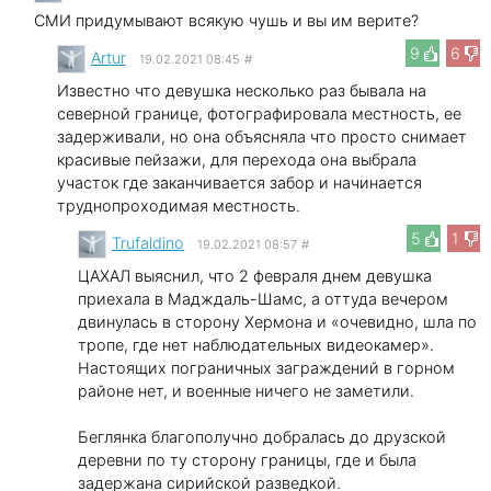
СМИ придумывают всякую чушь и вы им верите?
9
6
Artur
19.02.2021 08:45
#
Известно что девушка несколько раз бывала на
северной границе, фотографировала местность, ее
задерживали, но она объясняла что просто снимает
красивые пейзажи, для перехода она выбрала
участок где заканчивается забор и начинается
труднопроходимая местность.
5
1
Trufaldino
19.02.2021 08:57
#
ЦАХАЛ выяснил, что 2 февраля днем девушка
приехала в Мадждаль-Шамс, а оттуда вечером
двинулась в сторону Хермона и «очевидно, шла по
тропе, где нет наблюдательных видеокамер».
Настоящих пограничных заграждений в горном
районе нет, и военные ничего не заметили.
Беглянка благополучно добралась до друзской
деревни по ту сторону границы, где и была
задержана сирийской разведкой.