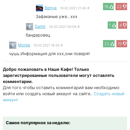
18
22
Benya
19.02.2021 21:40
#
Зафаканые уже...xxx
1
4
Samir
20.02.2021 00:59
#
бандеровец
22
19
Monia
19.02.2021 18:33
#
чушь.Информация для xxx,они поверят
Добро пожаловать в Наше Кафе! Только
зарегистрированные пользователи могут оставлять
комментарии.
Для того чтобы оставить комментарий вам необходимо
войти или создать новый аккаунт на сайте..
Создать новый
аккаунт
Самое популярное за неделю: