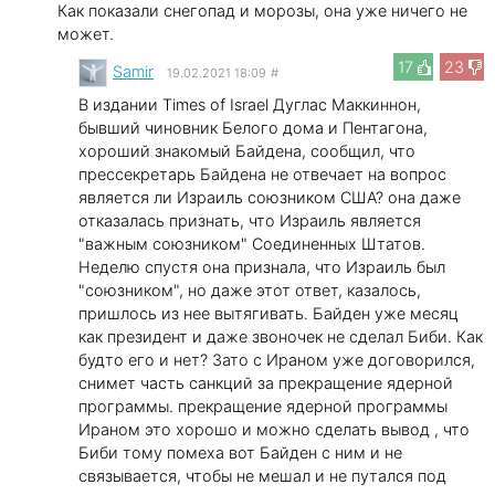
Как показали снегопад и морозы, она уже ничего не
может.
17
23
Samir
19.02.2021 18:09
#
В издании Times of Israel Дуглас Маккиннон,
бывший чиновник Белого дома и Пентагона,
хороший знакомый Байдена, сообщил, что
пресcекретарь Байдена не отвечает на вопрос
является ли Израиль союзником США? она даже
отказалась признать, что Израиль является
"важным союзником" Соединенных Штатов.
Неделю спустя она признала, что Израиль был
"союзником", но даже этот ответ, казалось,
пришлось из нее вытягивать. Байден уже месяц
как президент и даже звоночек не сделал Биби. Как
будто его и нет? Зато с Ираном уже договорился,
снимет часть санкций за прекращение ядерной
программы. прекращение ядерной программы
Ираном это хорошо и можно сделать вывод , что
Биби тому помеха вот Байден с ним и не
связывается, чтобы не мешал и не путался под