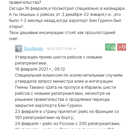
правительства?
Сегодн 19 февраля,я посмотрел специально в календаре.
А ты пишешь о рейсах от 3 декабря-22 января,т.е. ,это
было 1-2 месяца назад,когда аэропорт Бен Гурион был
открыт.
Твои дешевые инсинуации стоят как прошлогодний
снег.
17
9
Duvdevan
19.02.2021 15:45
#
Утвержден прием шести рейсов с новыми
репатриантами.
19 февраля 2021 г., 09:12
Специальная комиссия по исключительным случаям
утвердила запрос министра алии и интеграции
Пнины Тамано-Шата на пропуск в Израиль шести
рейсов с новыми репатриантами, несмотря на
решение правительства о продлении периода
закрытия аэропорта Бен-Гурион.
23 февраля в страну прилетит рейс из Франции со
100 репатриантами на борту,
24 февраля – рейс из России с 200 репатриантами,