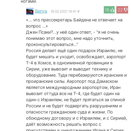
ногами.
18
22
Benya
19.02.2021 19:41
#
«... что пресcекретарь Байдена не отвечает на
вопрос ...»
Джен Псаки?...у неё один ответ, - “я не очень
понимаю этот вопрос, мне надо уточнить,
проконсультироваться...”
Россия делает ещё один подарок Израилю, не
будет мешать и уходит, освобождает, аэропорт
Т-4 в Хомсе, в одноименной провинции в
Сирии, уже вывозит и выводит технику и
оборудование. Туда перебазируются иранские и
проиранские силы. Аэропорт под Дамаском
является международным аэропортом, Иран
вывозит оттуда все на Т-4, где будет один на
один с Израилем, не будет прятаться за спиной
России и не будет подвергать разрушениям и
опасности гражданские суда и жизни. По
обоюдному договору и с Израилем, и с Сирией,
даёт возможность решать вопрос с
присутствием и уничтожением Ирана в Сирии.