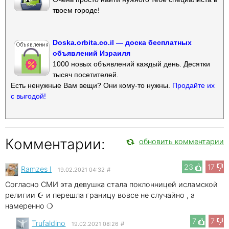
твоем городе!
Doska.orbita.co.il — доска бесплатных
объявлений Израиля
1000 новых объявлений каждый день. Десятки
тысяч посетителей.
Есть ненужные Вам вещи? Они кому-то нужны.
Продайте их
с выгодой!
Комментарии:
обновить комментарии
23
17
Ramzes I
19.02.2021 04:32
#
Согласно СМИ эта девушка стала поклонницей исламской
религии ☪ и перешла границу вовсе не случайно , а
намеренно ❍
7
7
Trufaldino
19.02.2021 08:26
#