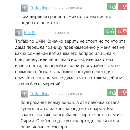
5
2
Trufaldino
19.02.2021 08:58
#
Там дырявая граница . Никто с этим ничего
поделать не может
15
12
Pitz12
19.02.2021 09:45
#
Trufaldino СМИ Конечно верить не стоит но то что эта
дама перешла границу преднамеренно у меня нет не
каких сомнений вот зачем это вопрос или шла к
бойфренду, или перешла в ислам, или захотела
известности, но перейти границу случайно там не
возможно, бывает арабские пастухи переходят
случайно а эта дама не думаю что по таким дебрям
лазила без намерений.
6
6
Trufaldino
19.02.2021 09:53
#
Контрабанда всему виной. А эта девочка хотела
купить что то из контрабандных товаров. Вы
знаете сколько контрабанды перетекает к нам из
Сирии. Особенно для ультраортодоксального и
религиозного сектора.