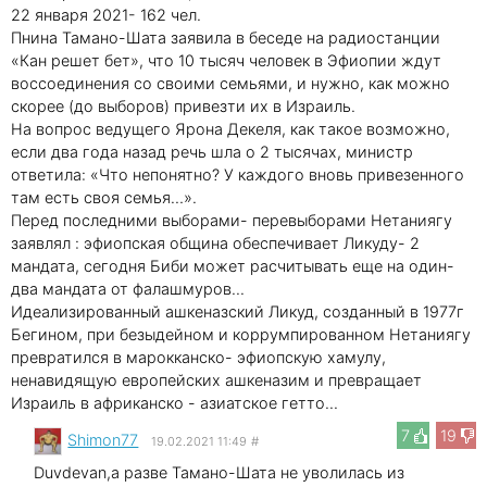
22 января 2021- 162 чел.
Пнина Тамано-Шата заявила в беседе на радиостанции
«Кан решет бет», что 10 тысяч человек в Эфиопии ждут
воссоединения со своими семьями, и нужно, как можно
скорее (до выборов) привезти их в Израиль.
На вопрос ведущего Ярона Декеля, как такое возможно,
если два года назад речь шла о 2 тысячах, министр
ответила: «Что непонятно? У каждого вновь привезенного
там есть своя семья…».
Перед последними выборами- перевыборами Нетаниягу
заявлял : эфиопская община обеспечивает Ликуду- 2
мандата, сегодня Биби может расчитывать еще на один-
два мандата от фалашмуров...
Идеализированный ашкеназский Ликуд, созданный в 1977г
Бегином, при безыдейном и коррумпированном Нетаниягу
превратился в марокканско- эфиопскую хамулу,
ненавидящую европейских ашкеназим и превращает
Израиль в африканско - азиатское гетто...
7
19
Shimon77
19.02.2021 11:49
#
Duvdevan,а разве Тамано-Шата не уволилась из