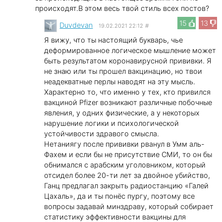
происходят.В этом весь твой стиль всех постов?
15
13
Duvdevan
19.02.2021 22:12
#
Я вижу, что ты настоящий букварь, чье
деформированное логическое мышление может
быть результатом коронавирусной прививки. Я
не знаю или ты прошел вакцинацию, но твои
неадекватные перлы наводят на эту мысль.
Характерно то, что именно у тех, кто привился
вакциной Pfizer возникают различные побочные
явления, у одних физические, а у некоторых
нарушение логики и психологической
устойчивости здравого смысла.
Нетаниягу после прививки рванул в Умм аль-
Фахем и если бы не присутствие СМИ, то он бы
обнимался с арабским уголовником, который
отсидел более 20-ти лет за двойное убийство,
Ганц предлагал закрыть радиостанцию «Галей
Цахаль», да и ты понёс пургу, поэтому все
вопросы задавай минздраву, который собирает
статистику эффективности вакцины для