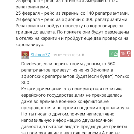
25 февраля – рейс из Латинской Америки со 120
репатриантами,
25 февраля – рейс из Украины со 140 репатриантами,
26 февраля – рейс из Эфиопии с 300 репатриантами.
Репатрианты пройдут проверку на коронавирус за
три дня до вылета. По прилете они будут размещены
в отелях на карантин и пройдут еще две проверки на
коронавирус.
7
19
Shimon77
19.02.2021 16:34
#
Duvdevan,если верить твоим данным,то 560
репатриантов привезут из не из Эфиопии,а
эфиопских репатриантов будет(если будет) только
300.
Кстати,прием алии-это приоритетная политика
еврейского государства,алия не прекращалась
даже во времена военных конфликтов,не
прекращается и во время пандемии коронавируса.
Но ты писал о другом,причем написал явно
неправильную информацию двухмесячной
давности,а пытался выдать предыдущие прилеты
за происходящие в настоящее время.А они не