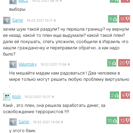
Bacz
19.02.2021 08:18
#
выборы
9
15
Samir
19.02.2021 10:17
#
зачем шум такой раздули? ну перешла границу? ну вернули
ее назад. какой то плен еще выдумали? какой такой плен?
дали ей покушать, спать уложили, сообщили в Израиль что
нашли гражданочку и переправили обратно. а как надо
было?
5
20
Valumsky
19.02.2021 11:56
#
Не мешайте мадам нам радоваться ! Два человека в
мире только могут решить любую проблему виртуально
.
2
4
Kobi
19.02.2021 10:27
#
Какй , это плен, она решила заработать денег, за
освобождение террористов !!!!
10
13
Samir
19.02.2021 14:09
#
у этого бзик.