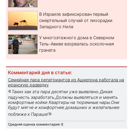
В Израиле зафиксирован первый
смертельный случай от лихорадки
Западного Нила
У многоэтажного дома в Северном
Тель-Авиве взорвалась осколочная
граната
Комментарий дня в статье:
Семейная пара репатриантов из Ашкелона работала на
иранскую разведку
«
Таких как эта пара десятки уже выявлено.Дикая
падучесть заработать.Должны выявляться и менять
комфортные койки Квартиры на тюремные нары.Они
будут мягче и комфортнее домашних и желательнее
»
поближе к Параше!
Средняя оценка комментария: 6