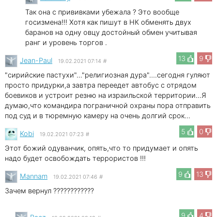
Так она с прививками убежала ? Это вообще
госизмена!!! Хотя как пишут в НК обменять двух
баранов на одну овцу достойный обмен учитывая
ранг и уровень торгов .
13
9
Jean-Paul
19.02.2021 07:14
#
"сирийские пастухи"..."религиозная дура"....сегодня гуляют
просто придурки,а завтра переедет автобус с отрядом
боевиков и устроит резню на израильской территории...Я
думаю,что командира пограничной охраны пора отправить
под суд и в тюремную камеру на очень долгий срок...
5
0
Kobi
19.02.2021 07:23
#
Этот божий одуванчик, опять,что то придумает и опять
надо будет освобождать террористов !!!
9
13
Mannam
19.02.2021 07:46
#
Зачем вернул ????????????
9
4