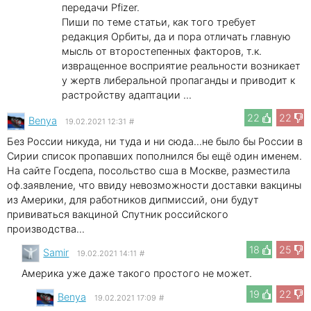
передачи Pfizer.
Пиши по теме статьи, как того требует
редакция Орбиты, да и пора отличать главную
мысль от второстепенных факторов, т.к.
извращенное восприятие реальности возникает
у жертв либеральной пропаганды и приводит к
растройству адаптации ...
22
22
Benya
19.02.2021 12:31
#
Без России никуда, ни туда и ни сюда...не было бы России в
Сирии список пропавших пополнился бы ещё один именем.
На сайте Госдепа, посольство сша в Москве, разместила
оф.заявление, что ввиду невозможности доставки вакцины
из Америки, для работников дипмиссий, они будут
прививаться вакциной Спутник российского
производства...
18
25
Samir
19.02.2021 14:11
#
Америка уже даже такого простого не может.
19
22
Benya
19.02.2021 17:09
#