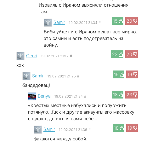
Израиль с Ираном выясняли отношения
там.
15
20
Samir
19.02.2021 21:34
#
Биби уйдет и с Ираном решат все мирно.
это самый и есть подогреватель на
войну.
22
20
Genri
19.02.2021 21:12
#
xxx
19
19
Samir
19.02.2021 21:25
#
бандедовец!
18
23
Benya
19.02.2021 21:34
#
«Кресты» местные набухались и попуржить
потянуло...fuck и другие аккаунты его массовку
создают, двояться сами себе...
18
19
Samir
19.02.2021 21:36
#
факаются между собой.