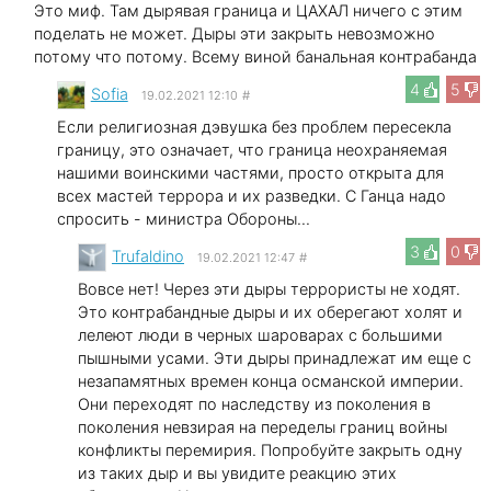
Это миф. Там дырявая граница и ЦАХАЛ ничего с этим
поделать не может. Дыры эти закрыть невозможно
потому что потому. Всему виной банальная контрабанда
4
5
Sofia
19.02.2021 12:10
#
Если религиозная дэвушка без проблем пересекла
границу, это означает, что граница неохраняемая
нашими воинскими частями, просто открыта для
всех мастей террора и их разведки. С Ганца надо
спросить - министра Обороны...
3
0
Trufaldino
19.02.2021 12:47
#
Вовсе нет! Через эти дыры террористы не ходят.
Это контрабандные дыры и их оберегают холят и
лелеют люди в черных шароварах с большими
пышными усами. Эти дыры принадлежат им еще с
незапамятных времен конца османской империи.
Они переходят по наследству из поколения в
поколения невзирая на переделы границ войны
конфликты перемирия. Попробуйте закрыть одну
из таких дыр и вы увидите реакцию этих