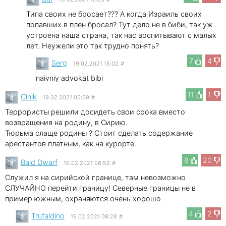
Типа своих не бросает??? А когда Израиль своих
попавших в плен бросал? Тут дело не в биби, так уж
устроена наша страна, так нас воспитывают с малых
лет. Неужели это так трудно понять?
7
4
Serg
19.02.2021 15:02
#
naivniy advokat bibi
11
1
Cinik
19.02.2021 05:59
#
Террористы решили досидеть свои срока вместо
возвращения на родину, в Сирию.
Тюрьма слаще родины ? Стоит сделать содержание
арестантов платным, как на курорте.
8
20
Bald Dwarf
19.02.2021 06:52
#
Служил я на сирийской границе, там невозможно
СЛУЧАЙНО перейти границу! Северные границы не в
пример южным, охраняются очень хорошо
4
2
Trufaldino
19.02.2021 08:28
#