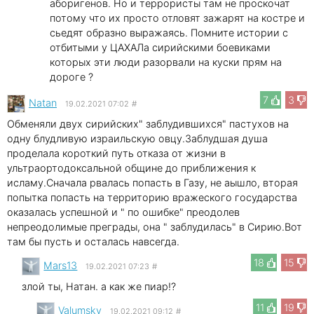
аборигенов. Но и террористы там не проскочат
потому что их просто отловят зажарят на костре и
сьедят образно выражаясь. Помните истории с
отбитыми у ЦАХАЛа сирийскими боевиками
которых эти люди разорвали на куски прям на
дороге ?
7
3
Natan
19.02.2021 07:02
#
Обменяли двух сирийских" заблудившихся" пастухов на
одну блудливую израильскую овцу.Заблудшая душа
проделала короткий путь отказа от жизни в
ультраортодоксальной общине до приближения к
исламу.Сначала рвалась попасть в Газу, не аышло, вторая
попытка попасть на территорию вражеского государства
оказалась успешной и " по ошибке" преодолев
непреодолимые преграды, она " заблудилась" в Сирию.Вот
там бы пусть и осталась навсегда.
18
15
Mars13
19.02.2021 07:23
#
злой ты, Натан. а как же пиар!?
11
19
Valumsky
19.02.2021 09:12
#