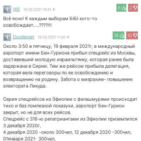
6
2
I46
19.02.2021 10:41
#
Всё ясно! К каждым выборам БІБІ кого-то
освобождает.....????!!!
18
10
Duvdevan
19.02.2021 11:30
#
Около 3:50 в пятницу, 19 февраля 2021г, в международный
аэропорт имени Бен-Гуриона прибыл спецрейс из Москвы,
доставивший молодую израильтянку, которая ранее была
задержана в Сирии. Тем же рейсом прибыла делегация,
которая вела переговоры по ее освобождению и
возвращению на родину. Забота о мизрахим- повышение
электората Ликуда.
Серия спецрейсов из Эфиопии с фалашмурами происходит
тихо и без помпезной показухи, аэропорт Бен-Гурион
закрыт, но не для всех рейсов.
Спецрейс с 316-ю репатриантами из Эфиопии приземлился
3 декабря 2020г,
4 декабря 2020 -около 300чел, 12 декабря 2020 -300чел,
01января 2021- 300чел,