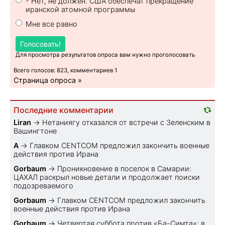
- Нет, не должен. США обеспечат прекращение
иранской атомной программы
Мне все равно
Голосовать!
Для просмотра результатов опроса вам нужно проголосовать
Всего голосов: 823, комментариев 1
Страница опроса »
Последние комментарии
Liran
→
Нетаниягу отказался от встречи с Зеленским в
Вашингтоне
A
→
Главком CENTCOM предложил закончить военные
действия против Ирана
Gorbaum
→
Проникновение в поселок в Самарии:
ЦАХАЛ раскрыл новые детали и продолжает поиски
подозреваемого
Gorbaum
→
Главком CENTCOM предложил закончить
военные действия против Ирана
Gorbaum
→
Четвертая суббота против «Ба-Симта»: в