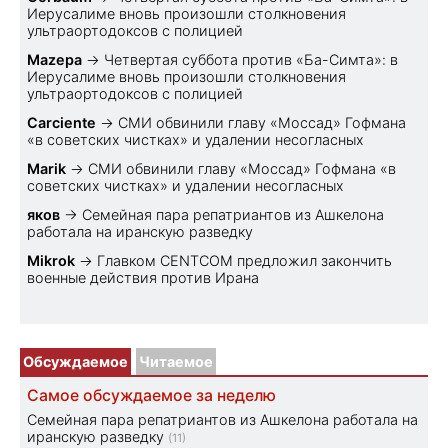
Иерусалиме вновь произошли столкновения
ультраортодоксов с полицией
Mazepa
→
Четвертая суббота против «Ба-Симта»: в
Иерусалиме вновь произошли столкновения
ультраортодоксов с полицией
Carciente
→
СМИ обвинили главу «Моссад» Гофмана
«в советских чистках» и удалении несогласных
Marik
→
СМИ обвинили главу «Моссад» Гофмана «в
советских чистках» и удалении несогласных
яков
→
Семейная пара репатриантов из Ашкелона
работала на иранскую разведку
Mikrok
→
Главком CENTCOM предложил закончить
военные действия против Ирана
Обсуждаемое
Читаемое
Самое обсуждаемое за неделю
Семейная пара репатриантов из Ашкелона работала на
иранскую разведку
(11)