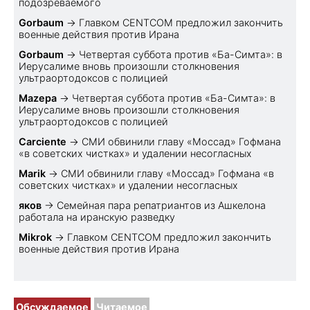
подозреваемого
Gorbaum
→
Главком CENTCOM предложил закончить
военные действия против Ирана
Gorbaum
→
Четвертая суббота против «Ба-Симта»: в
Иерусалиме вновь произошли столкновения
ультраортодоксов с полицией
Mazepa
→
Четвертая суббота против «Ба-Симта»: в
Иерусалиме вновь произошли столкновения
ультраортодоксов с полицией
Carciente
→
СМИ обвинили главу «Моссад» Гофмана
«в советских чистках» и удалении несогласных
Marik
→
СМИ обвинили главу «Моссад» Гофмана «в
советских чистках» и удалении несогласных
яков
→
Семейная пара репатриантов из Ашкелона
работала на иранскую разведку
Mikrok
→
Главком CENTCOM предложил закончить
военные действия против Ирана
Обсуждаемое
Читаемое