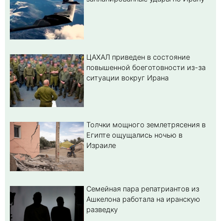
ЦАХАЛ приведен в состояние
повышенной боеготовности из-за
ситуации вокруг Ирана
Толчки мощного землетрясения в
Египте ощущались ночью в
Израиле
Семейная пара репатриантов из
Ашкелона работала на иранскую
разведку