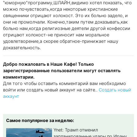
"юморную"программу,ШЛАЙН,видимо хотел показать, что
можно почувствоать,когда некоторые христианские
священники отрицают холокост. Это их больно задело, и
они не промолчали. Конечно,таким путем доказывать,как
больно нам,когда религиозные деятели другой конфессии
отрицают холокост-не приносит нам моральное
удовлетворение,а скорее обратное-принижает нашу
доказательность.
Добро пожаловать в Наше Кафе! Только
зарегистрированные пользователи могут оставлять
комментарии.
Для того чтобы оставить комментарий вам необходимо
войти или создать новый аккаунт на сайте..
Создать новый
аккаунт
Самое популярное за неделю:
Ynet: Трамп отменил
запланированные удары по Ирану