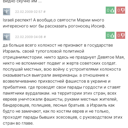
Видно скучно им ...
0
0
22.02.2009 02:57
#
Israeli респект! А вообще,о святости Марии много
интересного мог бы рассказать рогоносец Иосиф.
0
0
22.02.2009 04:08
#
да больше всего холокост не признают в государстве
Израиль. своей тупоголовой политикой
отрицанияистории. никто здесь не празднует Девятое Мая,
никто не вспоминает подвиг и жертв советских солдат.
послушай местных, всю войну с устроителями холокоста
оказываеться выиграли американцы. а отношение к
возвеличиванию прихвостней фашистов в украине и
прибалтике. где проводят свои парады гордости и ставят
памятники вурдалакам. на территории этих стран, всех
евреев уничтожали фашисты, руками местных жителей,
бандеровцев, полицаев, лесных братьев. а Израиль как
будто не замечают, как по костям еврев и не только,
проходят парады бывших эсесовцев, с руководством этих
стран во главе.