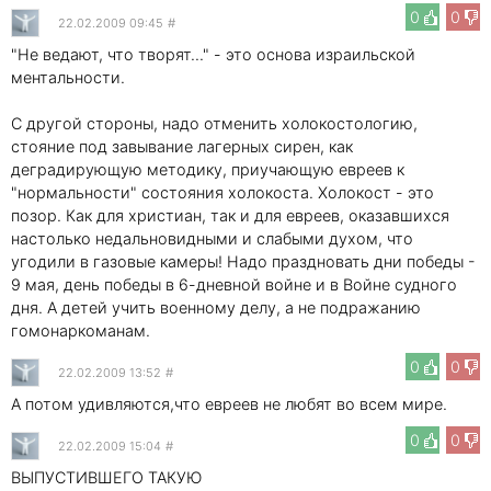
0
0
22.02.2009 09:45
#
"Не ведают, что творят..." - это основа израильской
ментальности.
С другой стороны, надо отменить холокостологию,
стояние под завывание лагерных сирен, как
деградирующую методику, приучающую евреев к
"нормальности" состояния холокоста. Холокост - это
позор. Как для христиан, так и для евреев, оказавшихся
настолько недальновидными и слабыми духом, что
угодили в газовые камеры! Надо праздновать дни победы -
9 мая, день победы в 6-дневной войне и в Войне судного
дня. А детей учить военному делу, а не подражанию
гомонаркоманам.
0
0
22.02.2009 13:52
#
А потом удивляются,что евреев не любят во всем мире.
0
0
22.02.2009 15:04
#
ВЫПУСТИВШЕГО ТАКУЮ