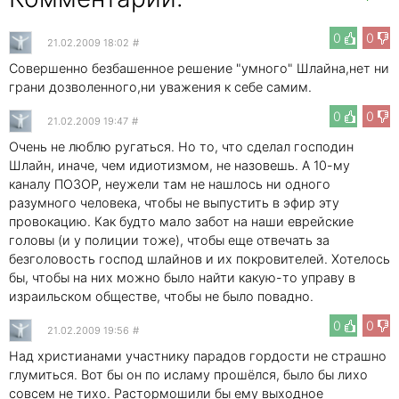
0
0
21.02.2009 18:02
#
Совершенно безбашенное решение "умного" Шлайна,нет ни
грани дозволенного,ни уважения к себе самим.
0
0
21.02.2009 19:47
#
Очень не люблю ругаться. Но то, что сделал господин
Шлайн, иначе, чем идиотизмом, не назовешь. А 10-му
каналу ПОЗОР, неужели там не нашлось ни одного
разумного человека, чтобы не выпустить в эфир эту
провокацию. Как будто мало забот на наши еврейские
головы (и у полиции тоже), чтобы еще отвечать за
безголовость господ шлайнов и их покровителей. Хотелось
бы, чтобы на них можно было найти какую-то управу в
израильском обществе, чтобы не было повадно.
0
0
21.02.2009 19:56
#
Над христианами участнику парадов гордости не страшно
глумиться. Вот бы он по исламу прошёлся, было бы лихо
совсем не тихо. Растормошили бы ему выходное