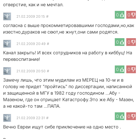
отверстие, как и не мечтал.
0
0
21.02.2009 20:15
#
согласна с выше прокомметировавшими господами,но,как
изестно,дураков не сеют,не жнут,они сами родятся.
0
0
21.02.2009 20:49
#
Канал закрыть! И всех сотрудников на работу в киббуц! На
перевоспитание!
0
0
21.02.2009 20:50
#
Замечу лишь, что этим мудилам из МЕРЕЦ на 10-м и в
голову не придет "пройтись" по диссертации, написанной
и защищенной в МГУ в 1982 году господином ...Абу -
Мазеном, где он отрицает Катастрофу.Это же Абу - Мазен,
а не какой-то там ...ПАПА.
0
0
21.02.2009 22:31
#
Вечно Евреи ищут сибе приключение на одно место .