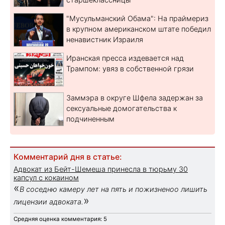
"Мусульманский Обама": На праймериз
в крупном американском штате победил
ненавистник Израиля
Иранская пресса издевается над
Трампом: увяз в собственной грязи
Заммэра в округе Шфела задержан за
сексуальные домогательства к
подчиненным
Комментарий дня в статье:
Адвокат из Бейт-Шемеша принесла в тюрьму 30
капсул с кокаином
«
В соседню камеру лет на пять и пожизненоо лишить
»
лицензии адвоката.
Средняя оценка комментария: 5