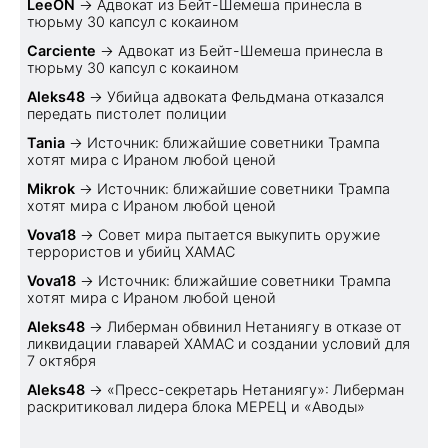
LeeON
→
Адвокат из Бейт-Шемеша принесла в
тюрьму 30 капсул с кокаином
Carciente
→
Адвокат из Бейт-Шемеша принесла в
тюрьму 30 капсул с кокаином
Aleks48
→
Убийца адвоката Фельдмана отказался
передать пистолет полиции
Tania
→
Источник: ближайшие советники Трампа
хотят мира с Ираном любой ценой
Mikrok
→
Источник: ближайшие советники Трампа
хотят мира с Ираном любой ценой
Vova18
→
Совет мира пытается выкупить оружие
террористов и убийц ХАМАС
Vova18
→
Источник: ближайшие советники Трампа
хотят мира с Ираном любой ценой
Aleks48
→
Либерман обвинил Нетаниягу в отказе от
ликвидации главарей ХАМАС и создании условий для
7 октября
Aleks48
→
«Пресс-секретарь Нетаниягу»: Либерман
раскритиковал лидера блока МЕРЕЦ и «Аводы»