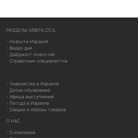
РАЗДЕЛЫ ORBITA.CO.IL
- Новости Израиля
- Видео дня
- Дайджест Новостей
- Справочник специалистов
- Знакомства в Израиле
- Доски объявлений
- Афиша выступлений
- Погода в Израиле
- Скидки и обзоры товаров
О НАС
- О компании