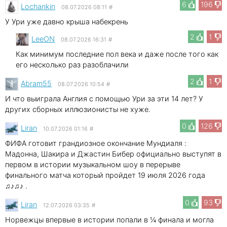
6
196
Lochankin
08.07.2026 08:11
#
У Ури уже давно крыша набекрень
2
1
LeeON
08.07.2026 16:31
#
Как минимум последние пол века и даже после того как
его несколько раз разоблачили
2
1
Abram55
08.07.2026 10:54
#
И что выиграла Англия с помощью Ури за эти 14 лет? У
других сборных иллюзионисты не хуже.
0
126
Liran
10.07.2026 01:16
#
ФИФА готовит грандиозное окончание Мундиаля :
Мадонна, Шакира и Джастин Бибер официально выступят в
первом в истории музыкальном шоу в перерыве
финального матча который пройдет 19 июля 2026 года
♫♪♫♪ .
0
93
Liran
12.07.2026 03:35
#
Норвежцы впервые в истории попали в ¼ финала и могла