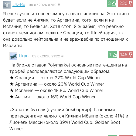
3
230
Uk-Ru
08.07.2026 07:19
#
Я еще лучше и точнее смогу назвать чемпиона. Это точно
будет если не Англия, то Аргентина, хотя, если и не
Испания, то Бельгия. Хотя стоп. Я ж забыл, что реально
станет чемпионом, если не Франция, то Швейцария, т.к.
она довольно нейтральна и не враждебна по отношения к
Израилю.
1
145
Liran
09.07.2026 21:22
#
На бирже ставок Polymarket основные претенденты на
трофей распределяются следующим образом:
★ Франция — около 32% World Cup Winner
★ Аргентина — около 20% World Cup Winner
★ Испания — около 18.8% World Cup Winner
★ Англия — около 16% World Cup Winner.
«Золотая бутса» (лучший бомбардир): Главными
претендентами являются Килиан Мбаппе (около 41%) и
Лионель Месси (около 39%) World Cup: Golden Boot
Winner.