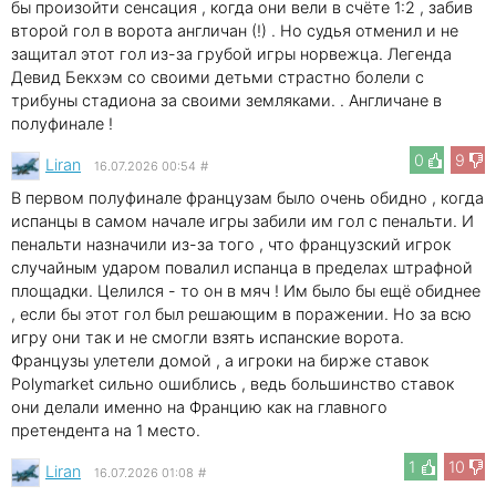
бы произойти сенсация , когда они вели в счёте 1:2 , забив
второй гол в ворота англичан (!) . Но судья отменил и не
защитал этот гол из-за грубой игры норвежца. Легенда
Девид Бекхэм со своими детьми страстно болели с
трибуны стадиона за своими земляками. . Англичане в
полуфинале !
0
9
Liran
16.07.2026 00:54
#
В первом полуфинале французам было очень обидно , когда
испанцы в самом начале игры забили им гол с пенальти. И
пенальти назначили из-за того , что французский игрок
случайным ударом повалил испанца в пределах штрафной
площадки. Целился - то он в мяч ! Им было бы ещё обиднее
, если бы этот гол был решающим в поражении. Но за всю
игру они так и не смогли взять испанские ворота.
Французы улетели домой , а игроки на бирже ставок
Polymarket сильно ошиблись , ведь большинство ставок
они делали именно на Францию как на главного
претендента на 1 место.
1
10
Liran
16.07.2026 01:08
#