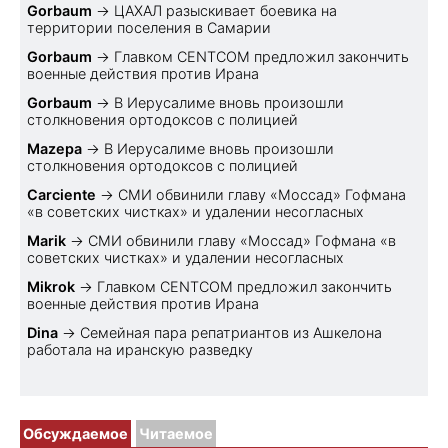
Gorbaum
→
ЦАХАЛ разыскивает боевика на
территории поселения в Самарии
Gorbaum
→
Главком CENTCOM предложил закончить
военные действия против Ирана
Gorbaum
→
В Иерусалиме вновь произошли
столкновения ортодоксов с полицией
Mazepa
→
В Иерусалиме вновь произошли
столкновения ортодоксов с полицией
Carciente
→
СМИ обвинили главу «Моссад» Гофмана
«в советских чистках» и удалении несогласных
Marik
→
СМИ обвинили главу «Моссад» Гофмана «в
советских чистках» и удалении несогласных
Mikrok
→
Главком CENTCOM предложил закончить
военные действия против Ирана
Dina
→
Семейная пара репатриантов из Ашкелона
работала на иранскую разведку
Обсуждаемое
Читаемое