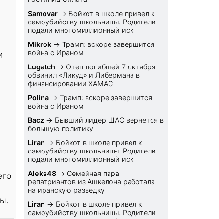
Samovar
→
Бойкот в школе привел к
самоубийству школьницы. Родители
подали многомиллионный иск
Mikrok
→
Трамп: вскоре завершится
война с Ираном
и
Lugatch
→
Отец погибшей 7 октября
обвинил «Ликуд» и Либермана в
финансировании ХАМАС
Polina
→
Трамп: вскоре завершится
война с Ираном
Bacz
→
Бывший лидер ШАС вернется в
большую политику
Liran
→
Бойкот в школе привел к
самоубийству школьницы. Родители
подали многомиллионный иск
Aleks48
→
Семейная пара
его
репатриантов из Ашкелона работала
на иранскую разведку
ы.
Liran
→
Бойкот в школе привел к
самоубийству школьницы. Родители