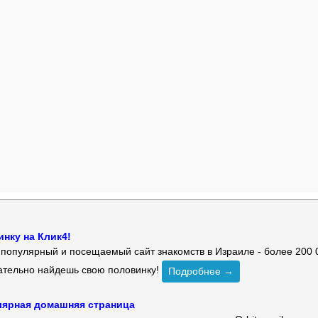
нку на Клик4!
й популярный и посещаемый сайт знакомств в Израиле - более 200 
зательно найдешь свою половинку!
Подробнее →
улярная домашняя страница