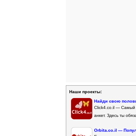
Наши проекты:
Найди свою полови
Click4.co.il — Самы
анкет. Здесь ты обя
Orbita.co.il — Поп