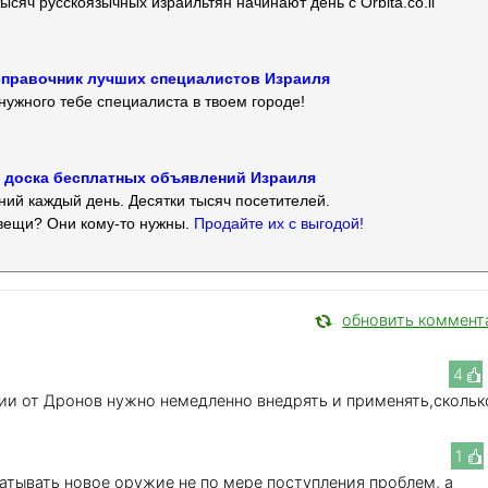
ысяч русскоязычных израильтян начинают день с Orbita.co.il
 — справочник лучших специалистов Израиля
нужного тебе специалиста в твоем городе!
 — доска бесплатных объявлений Израиля
ий каждый день. Десятки тысяч посетителей.
вещи? Они кому-то нужны.
Продайте их с выгодой!
обновить коммент
4
ии от Дронов нужно немедленно внедрять и применять,скольк
1
атывать новое оружие не по мере поступления проблем, а