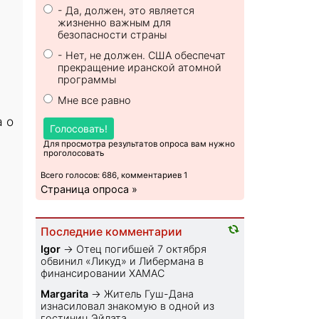
- Да, должен, это является
жизненно важным для
безопасности страны
- Нет, не должен. США обеспечат
прекращение иранской атомной
программы
Мне все равно
а о
Голосовать!
Для просмотра результатов опроса вам нужно
проголосовать
Всего голосов: 686, комментариев 1
Страница опроса »
Последние комментарии
Igor
→
Отец погибшей 7 октября
обвинил «Ликуд» и Либермана в
финансировании ХАМАС
Margarita
→
Житель Гуш-Дана
изнасиловал знакомую в одной из
гостиниц Эйлата