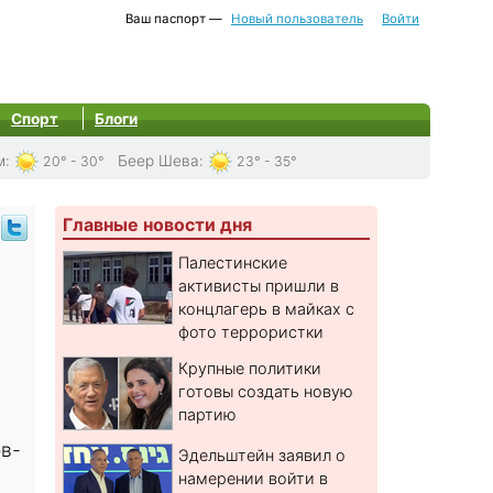
Ваш паспорт —
Новый пользователь
Войти
Спорт
Блоги
м
:
Беер Шева
:
20° - 30°
23° - 35°
Главные новости дня
Палестинские
активисты пришли в
концлагерь в майках с
фото террористки
Крупные политики
готовы создать новую
партию
ов-
Эдельштейн заявил о
намерении войти в