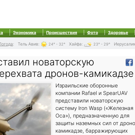
ка
Экономика
Происшествия
Фото
Здоровье
Погода
:
Тель Авив
:
Хайфа
:
Иерусали
24° - 32°
23° - 29°
ставил новаторскую
перехвата дронов-камикадзе
Израильские оборонные
компании Rafael и SpearUAV
представили новаторскую
систему Iron Wasp («Железная
Оса»), предназначенную для
защиты наземных сил от дрон
камикадзе, барражирующих