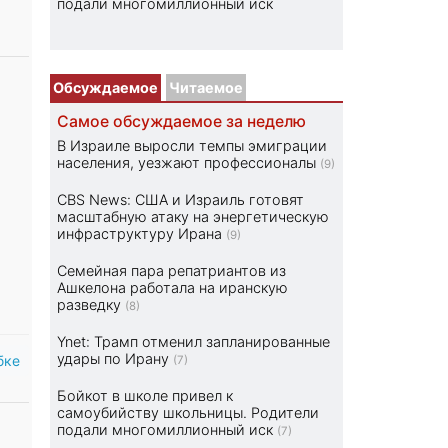
подали многомиллионный иск
Обсуждаемое
Читаемое
Самое обсуждаемое за неделю
В Израиле выросли темпы эмиграции
населения, уезжают профессионалы
(9)
CBS News: США и Израиль готовят
масштабную атаку на энергетическую
инфраструктуру Ирана
(9)
Семейная пара репатриантов из
Ашкелона работала на иранскую
разведку
(8)
Ynet: Трамп отменил запланированные
удары по Ирану
бке
(7)
Бойкот в школе привел к
самоубийству школьницы. Родители
подали многомиллионный иск
(7)