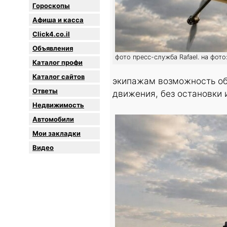
Гороскопы
Афиша и касса
Click4.co.il
Объявления
фото пресс-служба Rafael. на фот
Каталог профи
Каталог сайтов
экипажам возможность об
Oтветы
движения, без остановки и
Недвижимость
Автомобили
Мои закладки
Видео