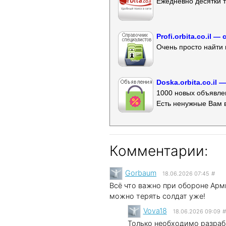
Ежедневно десятки т
Profi.orbita.co.il
Очень просто найти 
Doska.orbita.co.il
1000 новых объявлен
Есть ненужные Вам 
Комментарии:
Gorbaum
18.06.2026 07:45
#
Всё что важно при обороне Арм
можно терять солдат уже!
Vova18
18.06.2026 09:09
#
Только необходимо разраб