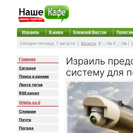
Израиль
В мире
Ближний Восток
Полити
Сегодня пятница, 7 августа |
Валюта
:
$
0₪
€
0₪
|
Израиль пред
Главная
Сегодня
систему для 
Поиск в архиве
Лента тегов
RSS канал
Orbita.co.il
Словари
Почта
Погода