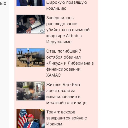
широкую правящую
ных
коалицию
Завершилось
расследование
убийства на съемной
квартире Airbnb в
Иерусалиме
Отец погибшей 7
октября обвинил
«Ликуд» и Либермана в
финансировании
ХАМАС
Жителя Бат-Яма
арестовали за
изнасилование в
местной гостинице
Трамп: вскоре
завершится война с
Ираном