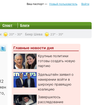
Ваш паспорт —
Новый пользователь
Войти
Спорт
Блоги
м
:
Беер Шева
:
20° - 30°
23° - 35°
Главные новости дня
Крупные политики
готовы создать новую
партию
Эдельштейн заявил о
намерении войти в
12
широкую правящую
мен
коалицию
го,
Завершилось
расследование