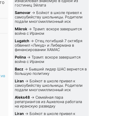
изнасиловал знакомую в одной из
го
гостиниц Эйлата
Samovar
→
Бойкот в школе привел к
самоубийству школьницы. Родители
подали многомиллионный иск
Mikrok
→
Трамп: вскоре завершится
война с Ираном
Lugatch
→
Отец погибшей 7 октября
обвинил «Ликуд» и Либермана в
финансировании ХАМАС
Polina
→
Трамп: вскоре завершится
война с Ираном
Bacz
→
Бывший лидер ШАС вернется в
большую политику
тив
Liran
→
Бойкот в школе привел к
самоубийству школьницы. Родители
подали многомиллионный иск
Aleks48
→
Семейная пара
репатриантов из Ашкелона работала
на иранскую разведку
Liran
→
Бойкот в школе привел к