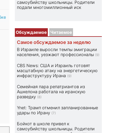
самоубийству школьницы. Родители
подали многомиллионный иск
бке
Обсуждаемое
Читаемое
Самое обсуждаемое за неделю
В Израиле выросли темпы эмиграции
населения, уезжают профессионалы
(9)
CBS News: США и Израиль готовят
масштабную атаку на энергетическую
инфраструктуру Ирана
(9)
Семейная пара репатриантов из
Ашкелона работала на иранскую
разведку
(8)
Ynet: Трамп отменил запланированные
удары по Ирану
(7)
Бойкот в школе привел к
самоубийству школьницы. Родители