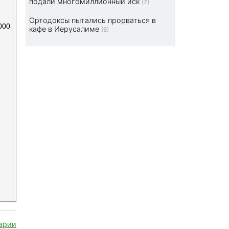
подали многомиллионный иск
(7)
Ортодоксы пытались прорваться в
000
кафе в Иерусалиме
(6)
арии