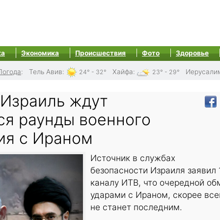
ка
Экономика
Происшествия
Фото
Здоровье
Погода
:
Тель Авив
:
Хайфа
:
Иерусали
24° - 32°
23° - 29°
 Израиль ждут
я раунды военного
ия с Ираном
Источник в службах
безопасности Израиля заявил 
каналу ИТВ, что очередной об
ударами с Ираном, скорее все
не станет последним.