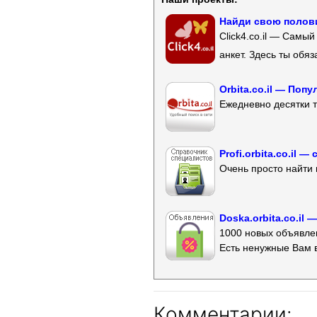
Найди свою полови
Click4.co.il — Самы
анкет. Здесь ты обя
Orbita.co.il — Поп
Ежедневно десятки т
Profi.orbita.co.il
Очень просто найти 
Doska.orbita.co.il
1000 новых объявлен
Есть ненужные Вам 
Комментарии: