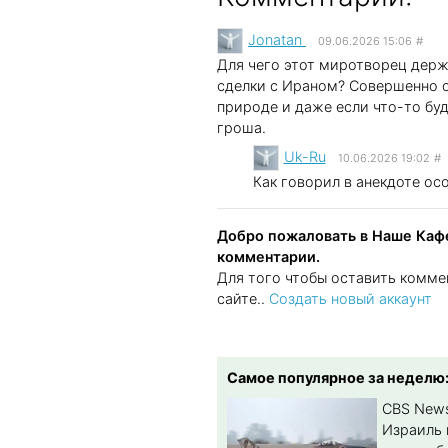
Jonatan
09.06.2026 15:06
#
Для чего этот миротворец держ
сделки с Ираном? Совершенно о
природе и даже если что-то буд
гроша.
Uk-Ru
10.06.2026 19:02
#
Как говорил в анекдоте осо
Добро пожаловать в Наше Кафе
комментарии.
Для того чтобы оставить комме
сайте..
Создать новый аккаунт
Самое популярное за неделю
CBS New
Израиль 