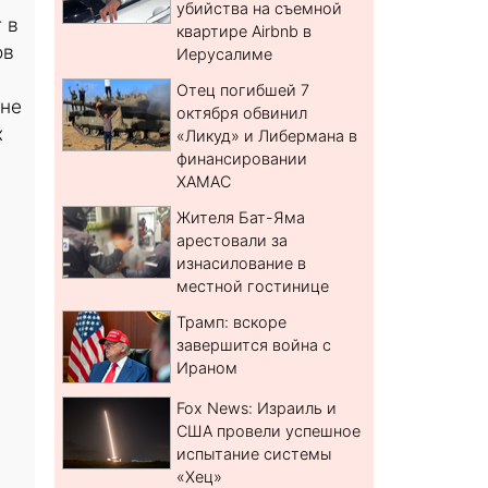
убийства на съемной
 в
квартире Airbnb в
ов
Иерусалиме
Отец погибшей 7
 не
октября обвинил
х
«Ликуд» и Либермана в
финансировании
ХАМАС
Жителя Бат-Яма
арестовали за
изнасилование в
местной гостинице
Трамп: вскоре
завершится война с
Ираном
Fox News: Израиль и
США провели успешное
испытание системы
«Хец»