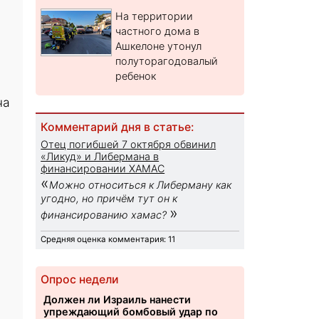
На территории
частного дома в
Ашкелоне утонул
полуторагодовалый
ребенок
ча
Комментарий дня в статье:
Отец погибшей 7 октября обвинил
«Ликуд» и Либермана в
финансировании ХАМАС
«
Можно относиться к Либерману как
угодно, но причём тут он к
»
финансированию хамас?
Средняя оценка комментария: 11
Опрос недели
Должен ли Израиль нанести
упреждающий бомбовый удар по