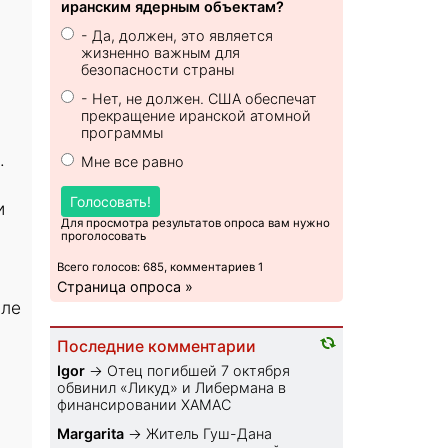
иранским ядерным объектам?
- Да, должен, это является
жизненно важным для
безопасности страны
- Нет, не должен. США обеспечат
прекращение иранской атомной
программы
.
Мне все равно
Голосовать!
и
Для просмотра результатов опроса вам нужно
проголосовать
Всего голосов: 685, комментариев 1
Страница опроса »
сле
Последние комментарии
Igor
→
Отец погибшей 7 октября
обвинил «Ликуд» и Либермана в
финансировании ХАМАС
Margarita
→
Житель Гуш-Дана