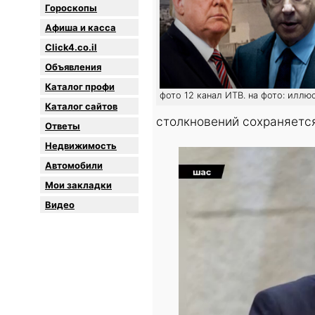
Гороскопы
Афиша и касса
Click4.co.il
Объявления
Каталог профи
фото 12 канал ИТВ. на фото: иллю
Каталог сайтов
столкновений сохраняетс
Oтветы
Недвижимость
Автомобили
Мои закладки
Видео