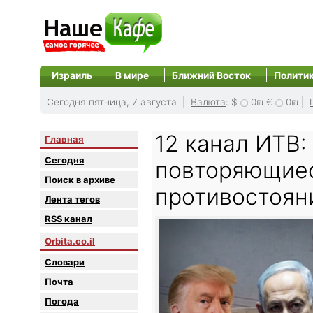
Израиль
В мире
Ближний Восток
Полити
Сегодня пятница, 7 августа |
Валюта
:
$
0₪
€
0₪
|
12 канал ИТВ:
Главная
Сегодня
повторяющиес
Поиск в архиве
противостоян
Лента тегов
RSS канал
Orbita.co.il
Словари
Почта
Погода