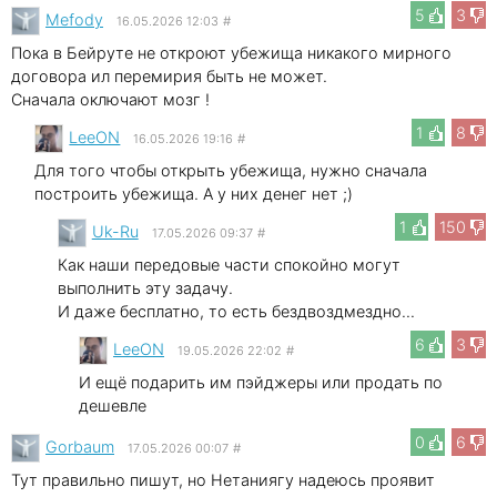
5
3
Mefody
16.05.2026 12:03
#
Пока в Бейруте не откроют убежища никакого мирного
договора ил перемирия быть не может.
Сначала оключают мозг !
1
8
LeeON
16.05.2026 19:16
#
Для того чтобы открыть убежища, нужно сначала
построить убежища. А у них денег нет ;)
1
150
Uk-Ru
17.05.2026 09:37
#
Как наши передовые части спокойно могут
выполнить эту задачу.
И даже бесплатно, то есть бездвоздмездно...
6
3
LeeON
19.05.2026 22:02
#
И ещё подарить им пэйджеры или продать по
дешевле
0
6
Gorbaum
17.05.2026 00:07
#
Тут правильно пишут, но Нетаниягу надеюсь проявит