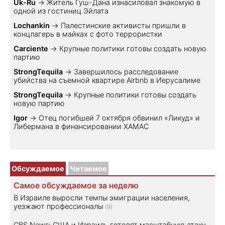
Uk-Ru
→
Житель Гуш-Дана изнасиловал знакомую в
одной из гостиниц Эйлата
Lochankin
→
Палестинские активисты пришли в
концлагерь в майках с фото террористки
Carciente
→
Крупные политики готовы создать новую
партию
StrongTequila
→
Завершилось расследование
убийства на съемной квартире Airbnb в Иерусалиме
StrongTequila
→
Крупные политики готовы создать
новую партию
Igor
→
Отец погибшей 7 октября обвинил «Ликуд» и
Либермана в финансировании ХАМАС
Обсуждаемое
Читаемое
Самое обсуждаемое за неделю
В Израиле выросли темпы эмиграции населения,
уезжают профессионалы
(9)
CBS News: США и Израиль готовят масштабную атаку