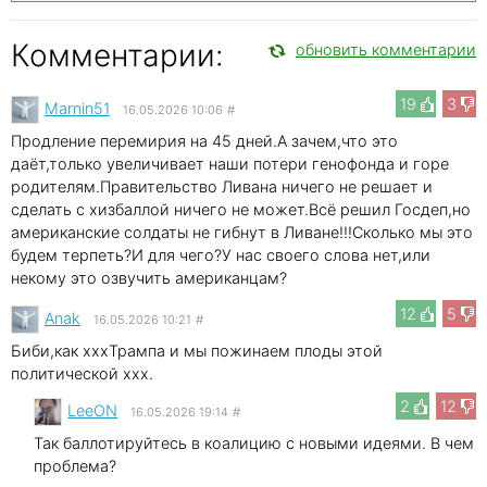
Комментарии:
обновить комментарии
19
3
Marnin51
16.05.2026 10:06
#
Продление перемирия на 45 дней.А зачем,что это
даёт,только увеличивает наши потери генофонда и горе
родителям.Правительство Ливана ничего не решает и
сделать с хизбаллой ничего не может.Всё решил Госдеп,но
американские солдаты не гибнут в Ливане!!!Сколько мы это
будем терпеть?И для чего?У нас своего слова нет,или
некому это озвучить американцам?
12
5
Anak
16.05.2026 10:21
#
Биби,как xxxТрампа и мы пожинаем плоды этой
политической xxx.
2
12
LeeON
16.05.2026 19:14
#
Так баллотируйтесь в коалицию с новыми идеями. В чем
проблема?