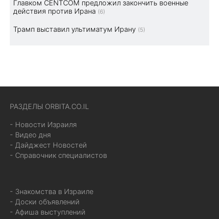
Главком CENTCOM предложил закончить военные
действия против Ирана
(6)
Трамп выставил ультиматум Ирану
(5)
РАЗДЕЛЫ ORBITA.CO.IL
- Новости Израиля
- Видео дня
- Дайджест Новостей
- Справочник специалистов
- Знакомства в Израиле
- Доски объявлений
- Афиша выступлений