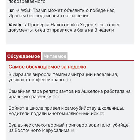
подозреваемого
Isr
→
WSJ: Трамп может объявить о победе над
Ираном без подписания соглашения
Vasily
→
Проверка Налоговой в Хедере : сын сжёг
документы, отец отправился в бега на 3 недели
Обсуждаемое
Читаемое
Самое обсуждаемое за неделю
В Израиле выросли темпы эмиграции населения,
уезжают профессионалы
(11)
Семейная пара репатриантов из Ашкелона работала на
иранскую разведку
(10)
Бойкот в школе привел к самоубийству школьницы.
Родители подали многомиллионный иск
(7)
Суд вынес смехотворный приговор водителю-убийце
из Восточного Иерусалима
(6)