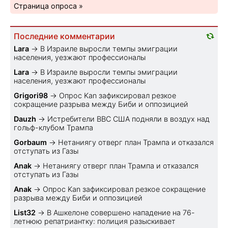
Страница опроса »
Последние комментарии
Lara
→
В Израиле выросли темпы эмиграции
населения, уезжают профессионалы
Lara
→
В Израиле выросли темпы эмиграции
населения, уезжают профессионалы
Grigori98
→
Опрос Kan зафиксировал резкое
сокращение разрыва между Биби и оппозицией
Dauzh
→
Истребители ВВС США подняли в воздух над
гольф-клубом Трампа
Gorbaum
→
Нетаниягу отверг план Трампа и отказался
отступать из Газы
Anak
→
Нетаниягу отверг план Трампа и отказался
отступать из Газы
Anak
→
Опрос Kan зафиксировал резкое сокращение
разрыва между Биби и оппозицией
List32
→
В Ашкелоне совершено нападение на 76-
летнюю репатриантку: полиция разыскивает