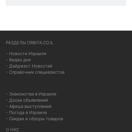
РАЗДЕЛЫ ORBITA.CO.IL
- Новости Израиля
- Видео дня
- Дайджест Новостей
- Справочник специалистов
- Знакомства в Израиле
- Доски объявлений
- Афиша выступлений
- Погода в Израиле
- Скидки и обзоры товаров
О НАС