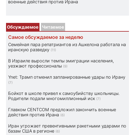
военные действия против Ирана
Обсуждаемое
Читаемое
Самое обсуждаемое за неделю
Семейная пара репатриантов из Ашкелона работала на
иранскую разведку
(11)
В Израиле выросли темпы эмиграции населения,
уезжают профессионалы
(9)
Ynet: Трамп отменил запланированные удары по Ирану
(7)
Бойкот в школе привел к самоубийству школьницы.
Родители подали многомиллионный иск
(7)
Главком CENTCOM предложил закончить военные
действия против Ирана
(6)
Иран угрожает превентивными ракетными ударами по
базам США в регионе
(6)