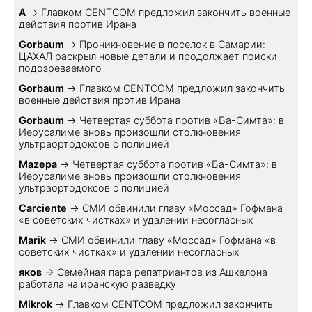
A
→
Главком CENTCOM предложил закончить военные
действия против Ирана
Gorbaum
→
Проникновение в поселок в Самарии:
ЦАХАЛ раскрыл новые детали и продолжает поиски
подозреваемого
Gorbaum
→
Главком CENTCOM предложил закончить
военные действия против Ирана
Gorbaum
→
Четвертая суббота против «Ба-Симта»: в
Иерусалиме вновь произошли столкновения
ультраортодоксов с полицией
Mazepa
→
Четвертая суббота против «Ба-Симта»: в
Иерусалиме вновь произошли столкновения
ультраортодоксов с полицией
Carciente
→
СМИ обвинили главу «Моссад» Гофмана
«в советских чистках» и удалении несогласных
Marik
→
СМИ обвинили главу «Моссад» Гофмана «в
советских чистках» и удалении несогласных
яков
→
Семейная пара репатриантов из Ашкелона
работала на иранскую разведку
Mikrok
→
Главком CENTCOM предложил закончить