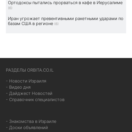
Ортодоксы пытались прорваться в кафе в Иерусалиме
(6)
Иран угрожает превентивными ракетными ударами по
базам США в регионе
(6)
РАЗДЕЛЫ ORBITA.CO.IL
- Новости Израиля
- Видео дня
- Дайджест Новостей
- Справочник специалистов
- Знакомства в Израиле
- Доски объявлений