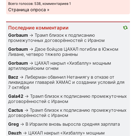
Всего голосов: 538, комментариев 1
Страница опроса »
Последние комментарии
Gorbaum
→
Трамп близок к подписанию
промежуточных договорённостей с Ираном
Gorbaum
→
Двое бойцов ЦАХАЛ погибли в Южном
Ливане, четверо тяжело ранены
Gorbaum
→
ЦАХАЛ накрыл «Хизбаллу» мощным
артиллерийским огнем
Bacz
→
Либерман обвинил Нетаниягу в отказе от
ликвидации главарей ХАМАС и создании условий для
7 октября
Gala42
→
Трамп близок к подписанию промежуточных
договорённостей с Ираном
Cactus
→
Трамп близок к подписанию промежуточных
договорённостей с Ираном
Greg
→
В Израиле вновь выросла средняя зарплата
Dauzh
→
ЦАХАЛ накрыл «Хизбаллу» мощным