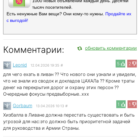
1000 новых объявлений каждый день. Десятки
тысяч посетителей.
Есть ненужные Вам вещи? Они кому-то нужны.
Продайте их
с выгодой!
Комментарии:
обновить комментарии
5
2
Leonid
12.04.2026 19:35
#
для чего ехать в ливан ?? Что нового они узнали и увидели,
что не знали из сводок и докладов ЦАХАЛа ?? Кроме траты
денег на перекрытия дорог и охрану этих персон ??
Очередные фокусы предвыборные..xxx
1
1
Gorbaum
13.04.2026 10:13
#
Хизбалла в Ливане должна перестать существовать и быть
угрозой для нас:это должно быть приоритетной задачей
для руководства и Армии Страны.