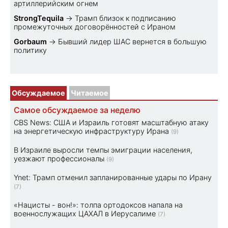
артиллерийским огнем
StrongTequila
→
Трамп близок к подписанию
промежуточных договорённостей с Ираном
Gorbaum
→
Бывший лидер ШАС вернется в большую
политику
Обсуждаемое
Читаемое
Самое обсуждаемое за неделю
CBS News: США и Израиль готовят масштабную атаку
на энергетическую инфраструктуру Ирана
(9)
В Израиле выросли темпы эмиграции населения,
уезжают профессионалы
(9)
Ynet: Трамп отменил запланированные удары по Ирану
(7)
«Нацисты - вон!»: толпа ортодоксов напала на
военнослужащих ЦАХАЛ в Иерусалиме
(7)