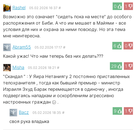
0
1
Rashel
05.02.2026 16:37
#
Возможно это означает "сидеть пока на месте" до особого
распоряжения от Биби. А что им мешает в Майями - все
условия для них и охрана за ними повсюду. Но эта тема
мне неинтересна.
6
0
Abram55
05.02.2026 17:17
#
Какой ужас! Что нам теперь без них делать???
29
1
Misha
05.02.2026 18:21
#
"Скандал " : У Яира Нетаниягу 2 постоянно приставленных
телохранителя , тогда как бывший премьер - министр
Израиля Эхуд Барак перемещается в одиночку , иногда
подвергаясь нападкам и оскорблениям агрессивно
настроенных граждан ㋛ .
9
1
Bacz
05.02.2026 18:35
#
своя рука владыка