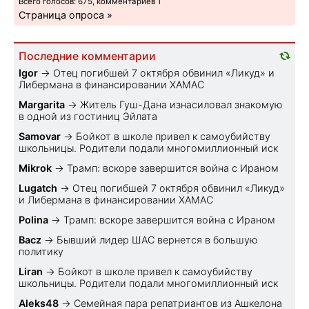
Всего голосов: 675, комментариев 1
Страница опроса »
Последние комментарии
Igor
→
Отец погибшей 7 октября обвинил «Ликуд» и
Либермана в финансировании ХАМАС
Margarita
→
Житель Гуш-Дана изнасиловал знакомую
в одной из гостиниц Эйлата
Samovar
→
Бойкот в школе привел к самоубийству
школьницы. Родители подали многомиллионный иск
Mikrok
→
Трамп: вскоре завершится война с Ираном
Lugatch
→
Отец погибшей 7 октября обвинил «Ликуд»
и Либермана в финансировании ХАМАС
Polina
→
Трамп: вскоре завершится война с Ираном
Bacz
→
Бывший лидер ШАС вернется в большую
политику
Liran
→
Бойкот в школе привел к самоубийству
школьницы. Родители подали многомиллионный иск
Aleks48
→
Семейная пара репатриантов из Ашкелона