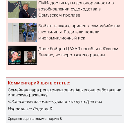
СМИ: достигнуты договоренности о
возобновлении судоходства в
Ормузском проливе
Бойкот в школе привел к самоубийству
школьницы. Родители подали
многомиллионный иск
Двое бойцов ЦАХАЛ погибли в Южном
Ливане, четверо тяжело ранены
Комментарий дня в статье:
Семейная пара репатриантов из Ашкелона работала на
иранскую разведку
«
Засланные казачки-чурка и хохлуха.Для них
»
Израиль-не Родина.
Средняя оценка комментария: 8