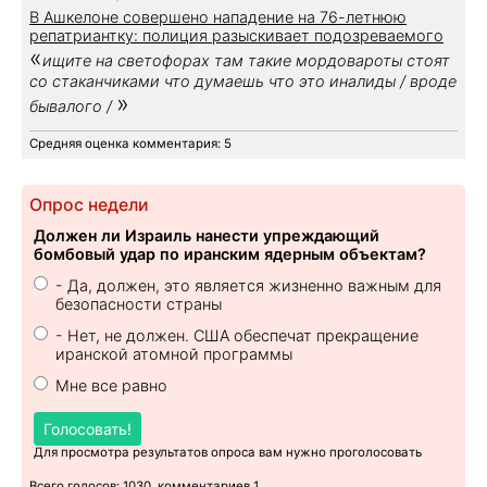
В Ашкелоне совершено нападение на 76-летнюю
репатриантку: полиция разыскивает подозреваемого
«
ищите на светофорах там такие мордовароты стоят
со стаканчиками что думаешь что это иналиды / вроде
»
бывалого /
Средняя оценка комментария: 5
Опрос недели
Должен ли Израиль нанести упреждающий
бомбовый удар по иранским ядерным объектам?
- Да, должен, это является жизненно важным для
безопасности страны
- Нет, не должен. США обеспечат прекращение
иранской атомной программы
Мне все равно
Голосовать!
Для просмотра результатов опроса вам нужно проголосовать
Всего голосов: 1030, комментариев 1