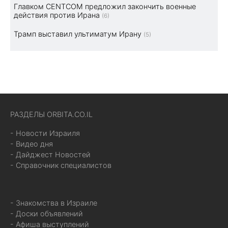
Главком CENTCOM предложил закончить военные
действия против Ирана
(6)
Трамп выставил ультиматум Ирану
(5)
РАЗДЕЛЫ ORBITA.CO.IL
- Новости Израиля
- Видео дня
- Дайджест Новостей
- Справочник специалистов
- Знакомства в Израиле
- Доски объявлений
- Афиша выступлений