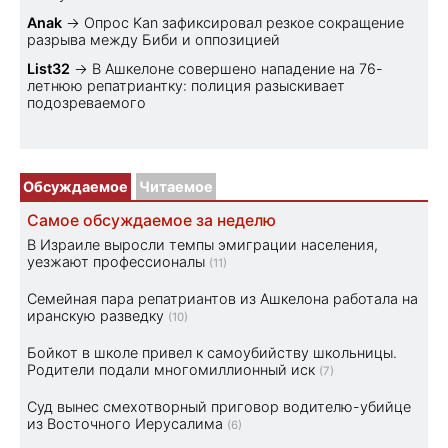
Anak
→
Опрос Kan зафиксировал резкое сокращение
разрыва между Биби и оппозицией
List32
→
В Ашкелоне совершено нападение на 76-
летнюю репатриантку: полиция разыскивает
подозреваемого
Обсуждаемое
Читаемое
Самое обсуждаемое за неделю
В Израиле выросли темпы эмиграции населения,
уезжают профессионалы
(11)
Семейная пара репатриантов из Ашкелона работала на
иранскую разведку
(10)
Бойкот в школе привел к самоубийству школьницы.
Родители подали многомиллионный иск
(7)
Суд вынес смехотворный приговор водителю-убийце
из Восточного Иерусалима
(6)