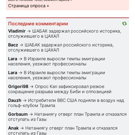
Страница опроса »
Последние комментарии
Vladimir
→
ШАБАК задержал российского историка,
отслужившего в ЦАХАЛ
Bacz
→
ШАБАК задержал российского историка,
отслужившего в ЦАХАЛ
Lara
→
В Израиле выросли темпы эмиграции
населения, уезжают профессионалы
Lara
→
В Израиле выросли темпы эмиграции
населения, уезжают профессионалы
Grigori98
→
Опрос Kan зафиксировал резкое
сокращение разрыва между Биби и оппозицией
Dauzh
→
Истребители ВВС США подняли в воздух над
гольф-клубом Трампа
Gorbaum
→
Нетаниягу отверг план Трампа и отказался
отступать из Газы
Anak
→
Нетаниягу отверг план Трампа и отказался
отступать из Газы