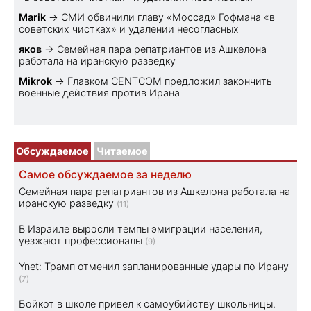
Marik
→
СМИ обвинили главу «Моссад» Гофмана «в
советских чистках» и удалении несогласных
яков
→
Семейная пара репатриантов из Ашкелона
работала на иранскую разведку
Mikrok
→
Главком CENTCOM предложил закончить
военные действия против Ирана
Обсуждаемое
Читаемое
Самое обсуждаемое за неделю
Семейная пара репатриантов из Ашкелона работала на
иранскую разведку
(11)
В Израиле выросли темпы эмиграции населения,
уезжают профессионалы
(9)
Ynet: Трамп отменил запланированные удары по Ирану
(7)
Бойкот в школе привел к самоубийству школьницы.