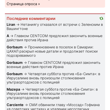
Страница опроса »
Последние комментарии
Liran
→
Нетаниягу отказался от встречи с Зеленским в
Вашингтоне
A
→
Главком CENTCOM предложил закончить военные
действия против Ирана
Gorbaum
→
Проникновение в поселок в Самарии:
ЦАХАЛ раскрыл новые детали и продолжает поиски
подозреваемого
Gorbaum
→
Главком CENTCOM предложил закончить
военные действия против Ирана
Gorbaum
→
Четвертая суббота против «Ба-Симта»: в
Иерусалиме вновь произошли столкновения
ультраортодоксов с полицией
Mazepa
→
Четвертая суббота против «Ба-Симта»: в
Иерусалиме вновь произошли столкновения
ультраортодоксов с полицией
Carciente
→
СМИ обвинили главу «Моссад» Гофмана
«в советских чистках» и удалении несогласных