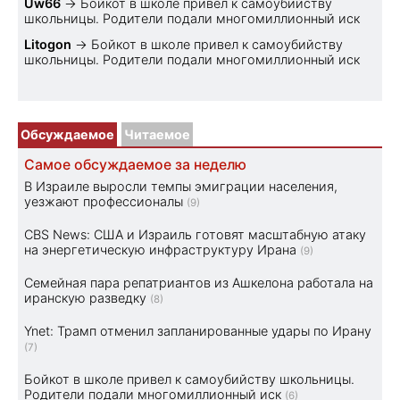
Uw66
→
Бойкот в школе привел к самоубийству
школьницы. Родители подали многомиллионный иск
Litogon
→
Бойкот в школе привел к самоубийству
школьницы. Родители подали многомиллионный иск
Обсуждаемое
Читаемое
Самое обсуждаемое за неделю
В Израиле выросли темпы эмиграции населения,
уезжают профессионалы
(9)
CBS News: США и Израиль готовят масштабную атаку
на энергетическую инфраструктуру Ирана
(9)
Семейная пара репатриантов из Ашкелона работала на
иранскую разведку
(8)
Ynet: Трамп отменил запланированные удары по Ирану
(7)
Бойкот в школе привел к самоубийству школьницы.
Родители подали многомиллионный иск
(6)