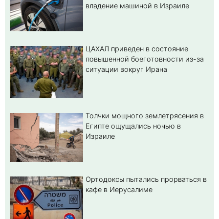
владение машиной в Израиле
ЦАХАЛ приведен в состояние
повышенной боеготовности из-за
ситуации вокруг Ирана
Толчки мощного землетрясения в
Египте ощущались ночью в
Израиле
Ортодоксы пытались прорваться в
кафе в Иерусалиме