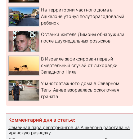
На территории частного дома в
Ашкелоне утонул полуторагодовалый
ребенок
Останки жителя Димоны обнаружили
после двухнедельных розысков
В Израиле зафиксирован первый
смертельный случай от лихорадки
Западного Нила
У многоэтажного дома в Северном
Тель-Авиве взорвалась осколочная
граната
Комментарий дня в статье:
Семейная пара репатриантов из Ашкелона работала на
иранскую разведку
«