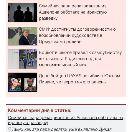
Семейная пара репатриантов из
Ашкелона работала на иранскую
разведку
СМИ: достигнуты договоренности о
возобновлении судоходства в
Ормузском проливе
Бойкот в школе привел к самоубийству
школьницы. Родители подали
многомиллионный иск
Двое бойцов ЦАХАЛ погибли в Южном
Ливане, четверо тяжело ранены
Комментарий дня в статье:
Семейная пара репатриантов из Ашкелона работала на
иранскую разведку
«
Таких как эта пара десятки уже выявлено.Дикая