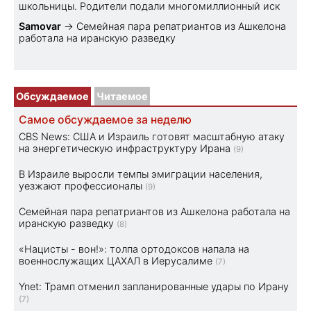
школьницы. Родители подали многомиллионный иск
Samovar
→
Семейная пара репатриантов из Ашкелона
работала на иранскую разведку
Обсуждаемое
Читаемое
Самое обсуждаемое за неделю
CBS News: США и Израиль готовят масштабную атаку
на энергетическую инфраструктуру Ирана
(9)
В Израиле выросли темпы эмиграции населения,
уезжают профессионалы
(9)
Семейная пара репатриантов из Ашкелона работала на
иранскую разведку
(8)
«Нацисты - вон!»: толпа ортодоксов напала на
военнослужащих ЦАХАЛ в Иерусалиме
(7)
Ynet: Трамп отменил запланированные удары по Ирану
(7)