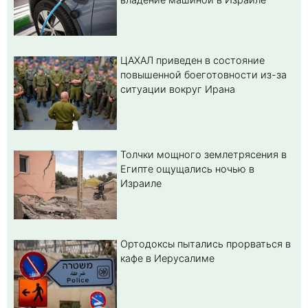
ЦАХАЛ приведен в состояние
повышенной боеготовности из-за
ситуации вокруг Ирана
Толчки мощного землетрясения в
Египте ощущались ночью в
Израиле
Ортодоксы пытались прорваться в
кафе в Иерусалиме