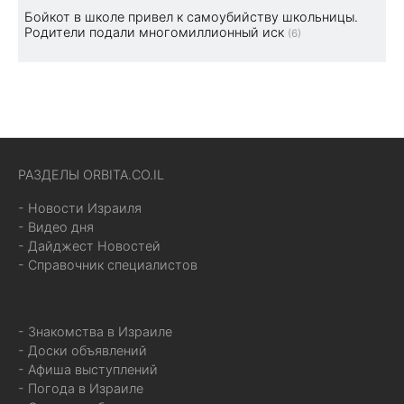
Бойкот в школе привел к самоубийству школьницы.
Родители подали многомиллионный иск
(6)
РАЗДЕЛЫ ORBITA.CO.IL
- Новости Израиля
- Видео дня
- Дайджест Новостей
- Справочник специалистов
- Знакомства в Израиле
- Доски объявлений
- Афиша выступлений
- Погода в Израиле