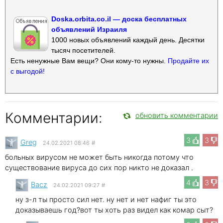
Doska.orbita.co.il — доска бесплатных
объявлений Израиля
1000 новых объявлений каждый день. Десятки
тысяч посетителей.
Есть ненужные Вам вещи? Они кому-то нужны.
Продайте их
с выгодой!
Комментарии:
обновить комментарии
3
3
Greg
24.02.2021 08:46
#
больных вирусом не может быть никогда потому что
существование вируса до сих пор никто не доказал .
4
3
Bacz
24.02.2021 09:27
#
ну з-л ты просто сил нет. ну нет и нет нафиг ты это
доказываешь год?вот ты хоть раз видел как комар сыт?