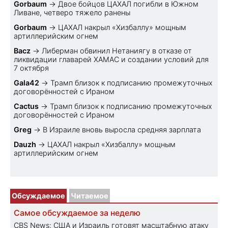
Gorbaum
→
Двое бойцов ЦАХАЛ погибли в Южном
Ливане, четверо тяжело ранены
Gorbaum
→
ЦАХАЛ накрыл «Хизбаллу» мощным
артиллерийским огнем
Bacz
→
Либерман обвинил Нетаниягу в отказе от
ликвидации главарей ХАМАС и создании условий для
7 октября
Gala42
→
Трамп близок к подписанию промежуточных
договорённостей с Ираном
Cactus
→
Трамп близок к подписанию промежуточных
договорённостей с Ираном
Greg
→
В Израиле вновь выросла средняя зарплата
Dauzh
→
ЦАХАЛ накрыл «Хизбаллу» мощным
артиллерийским огнем
Обсуждаемое
Читаемое
Самое обсуждаемое за неделю
CBS News: США и Израиль готовят масштабную атаку