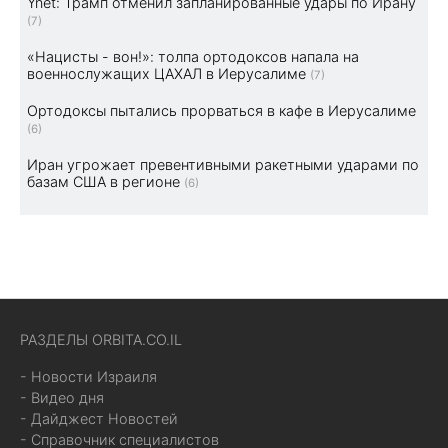
Ynet: Трамп отменил запланированные удары по Ирану
(7)
«Нацисты - вон!»: толпа ортодоксов напала на
военнослужащих ЦАХАЛ в Иерусалиме
(7)
Ортодоксы пытались прорваться в кафе в Иерусалиме
(6)
Иран угрожает превентивными ракетными ударами по
базам США в регионе
(6)
РАЗДЕЛЫ ORBITA.CO.IL
- Новости Израиля
- Видео дня
- Дайджест Новостей
- Справочник специалистов