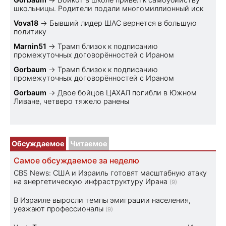
школьницы. Родители подали многомиллионный иск
Vova18
→
Бывший лидер ШАС вернется в большую
политику
Marnin51
→
Трамп близок к подписанию
промежуточных договорённостей с Ираном
Gorbaum
→
Трамп близок к подписанию
промежуточных договорённостей с Ираном
Gorbaum
→
Двое бойцов ЦАХАЛ погибли в Южном
Ливане, четверо тяжело ранены
Обсуждаемое
Читаемое
Самое обсуждаемое за неделю
CBS News: США и Израиль готовят масштабную атаку
на энергетическую инфраструктуру Ирана
(9)
В Израиле выросли темпы эмиграции населения,
уезжают профессионалы
(9)