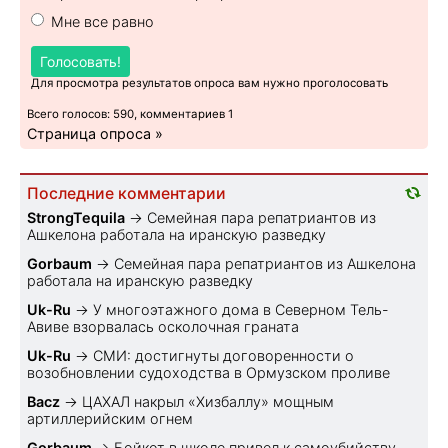
Мне все равно
Голосовать!
Для просмотра результатов опроса вам нужно проголосовать
Всего голосов: 590, комментариев 1
Страница опроса »
Последние комментарии
StrongTequila
→
Семейная пара репатриантов из
Ашкелона работала на иранскую разведку
Gorbaum
→
Семейная пара репатриантов из Ашкелона
работала на иранскую разведку
Uk-Ru
→
У многоэтажного дома в Северном Тель-
Авиве взорвалась осколочная граната
Uk-Ru
→
СМИ: достигнуты договоренности о
возобновлении судоходства в Ормузском проливе
Bacz
→
ЦАХАЛ накрыл «Хизбаллу» мощным
артиллерийским огнем
Gorbaum
→
Бойкот в школе привел к самоубийству