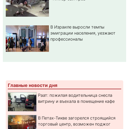
В Израиле выросли темпы
эмиграции населения, уезжают
профессионалы
Главные новости дня
Раат: пожилая водительница снесла
витрину и въехала в помещение кафе
В Петах-Тикве загорелся строящийся
торговый центр, возможен поджог