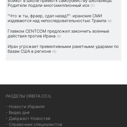
Бойкот в школе привел к самоубийству школьницы.
Родители подали многомиллионный иск
(7)
"Что ж ты, фраер, сдал назад?": иранские СМИ
издеваются над непоследовательностью Трампа
(6)
Главком CENTCOM предложил закончить военные
действия против Ирана
(6)
Иран угрожает превентивными ракетными ударами по
базам США в регионе
(6)
РАЗДЕЛЫ ORBITA.CO.IL
- Новости Израиля
- Видео дня
- Дайджест Новостей
- Справочник специалистов