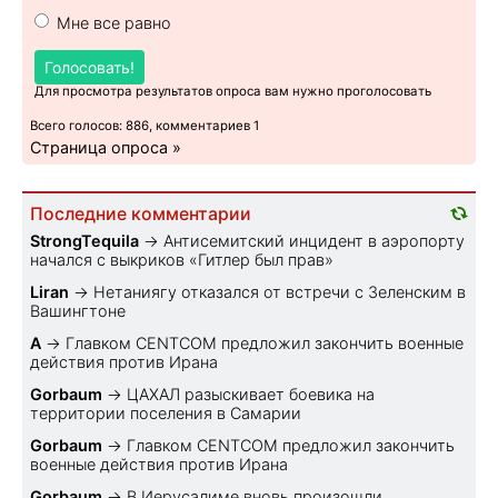
Мне все равно
Голосовать!
Для просмотра результатов опроса вам нужно проголосовать
Всего голосов: 886, комментариев 1
Страница опроса »
Последние комментарии
StrongTequila
→
Антисемитский инцидент в аэропорту
начался с выкриков «Гитлер был прав»
Liran
→
Нетаниягу отказался от встречи с Зеленским в
Вашингтоне
A
→
Главком CENTCOM предложил закончить военные
действия против Ирана
Gorbaum
→
ЦАХАЛ разыскивает боевика на
территории поселения в Самарии
Gorbaum
→
Главком CENTCOM предложил закончить
военные действия против Ирана
Gorbaum
→
В Иерусалиме вновь произошли