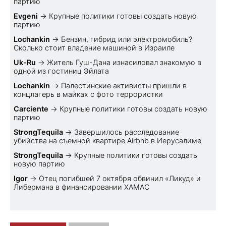
партию
Evgeni
→
Крупные политики готовы создать новую
партию
Lochankin
→
Бензин, гибрид или электромобиль?
Cколько стоит владение машиной в Израиле
Uk-Ru
→
Житель Гуш-Дана изнасиловал знакомую в
одной из гостиниц Эйлата
Lochankin
→
Палестинские активисты пришли в
концлагерь в майках с фото террористки
Carciente
→
Крупные политики готовы создать новую
партию
StrongTequila
→
Завершилось расследование
убийства на съемной квартире Airbnb в Иерусалиме
StrongTequila
→
Крупные политики готовы создать
новую партию
Igor
→
Отец погибшей 7 октября обвинил «Ликуд» и
Либермана в финансировании ХАМАС