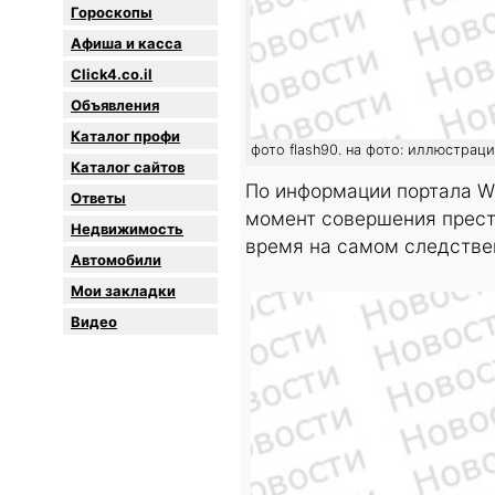
Гороскопы
Афиша и касса
Click4.co.il
Объявления
Каталог профи
фото flash90. на фото: иллюстрац
Каталог сайтов
По информации портала Wal
Oтветы
момент совершения престу
Недвижимость
время на самом следстве
Автомобили
Мои закладки
Видео