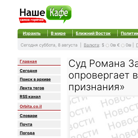
Израиль
В мире
Ближний Восток
Полити
Сегодня суббота, 8 августа |
Валюта
:
$
0₪
€
0₪
|
Суд Романа За
Главная
Сегодня
опровергает 
Поиск в архиве
признания»
Лента тегов
RSS канал
Orbita.co.il
Словари
Почта
Погода