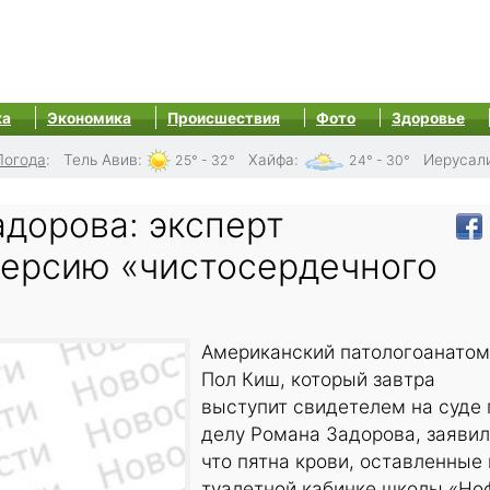
ка
Экономика
Происшествия
Фото
Здоровье
Погода
:
Тель Авив
:
Хайфа
:
Иерусал
25° - 32°
24° - 30°
дорова: эксперт
версию «чистосердечного
Американский патологоанатом
Пол Киш, который завтра
выступит свидетелем на суде 
делу Романа Задорова, заявил
что пятна крови, оставленные 
туалетной кабинке школы «Но