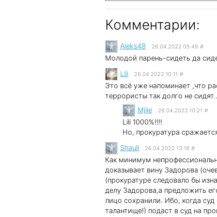
Комментарии:
Aleks48
26.04.2022 05:49
#
Молодой парень-сидеть да сиде
Lili
26.04.2022 10:11
#
Это всё уже напоминает ,что ра
террористы так долго не сидят..
Mjiie
26.04.2022 10:21
#
Lili 1000%!!!!
Но, прокуратура сражается 
Shauli
26.04.2022 13:18
#
Как минимум непрофессиональна
доказывает вину Задорова (очеви
(прокуратуре следовало бы изн
делу Задорова,а предложить ег
лицо сохранили. Ибо, когда суд 
талантище!) подаст в суд на пр