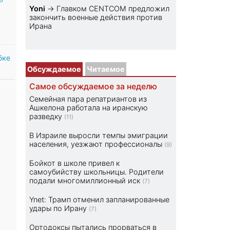
Yoni
→
Главком CENTCOM предложил
закончить военные действия против
Ирана
бке
Обсуждаемое
Читаемое
Самое обсуждаемое за неделю
Семейная пара репатриантов из
Ашкелона работала на иранскую
разведку
(11)
В Израиле выросли темпы эмиграции
населения, уезжают профессионалы
(9)
Бойкот в школе привел к
самоубийству школьницы. Родители
подали многомиллионный иск
(7)
Ynet: Трамп отменил запланированные
удары по Ирану
(7)
Ортодоксы пытались прорваться в