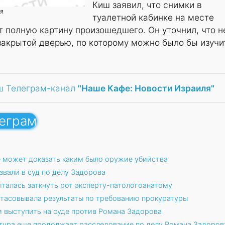
Киш заявил, что снимки в
ия
туалетной кабинке на месте
 полную картину произошедшего. Он уточнил, что н
 закрытой дверью, по которому можно было бы изучи
ш Телеграм-канал
"Наше Кафе: Новости Израиля"
леграм
е может доказать каким было оружие убийства
звали в суд по делу Задорова
ыталась заткнуть рот эксперту-патологоанатому
дтасовывала результаты по требованию прокуратуры
выступить на суде против Романа Задорова
ратура еще продолжает расследование по делу Романа Задоров