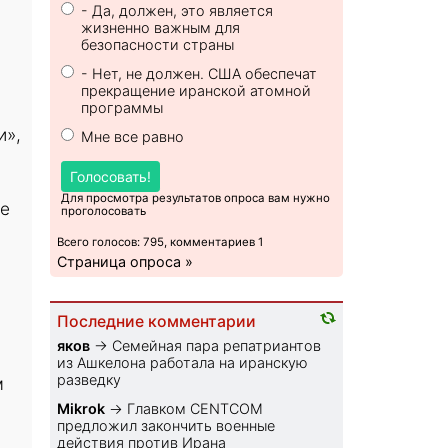
- Да, должен, это является
жизненно важным для
безопасности страны
- Нет, не должен. США обеспечат
прекращение иранской атомной
программы
и»,
Мне все равно
Голосовать!
Для просмотра результатов опроса вам нужно
ке
проголосовать
Всего голосов: 795, комментариев 1
Страница опроса »
Последние комментарии
яков
→
Семейная пара репатриантов
из Ашкелона работала на иранскую
разведку
м
Mikrok
→
Главком CENTCOM
предложил закончить военные
действия против Ирана