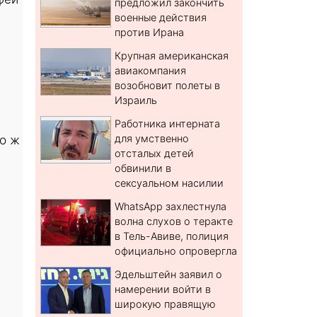
предложил закончить
военные действия
против Ирана
Крупная американская
авиакомпания
возобновит полеты в
Израиль
Работника интерната
о ж
для умственно
отсталых детей
обвинили в
сексуальном насилии
WhatsApp захлестнула
волна слухов о теракте
в Тель-Авиве, полиция
официально опровергла
Эдельштейн заявил о
намерении войти в
широкую правящую