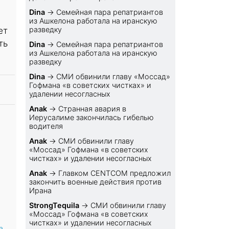
Dina
→
Семейная пара репатриантов
из Ашкелона работала на иранскую
ет
разведку
ть
Dina
→
Семейная пара репатриантов
из Ашкелона работала на иранскую
разведку
Dina
→
СМИ обвинили главу «Моссад»
Гофмана «в советских чистках» и
удалении несогласных
Anak
→
Странная авария в
Иерусалиме закончилась гибелью
водителя
Anak
→
СМИ обвинили главу
«Моссад» Гофмана «в советских
чистках» и удалении несогласных
Anak
→
Главком CENTCOM предложил
закончить военные действия против
Ирана
StrongTequila
→
СМИ обвинили главу
«Моссад» Гофмана «в советских
чистках» и удалении несогласных
а