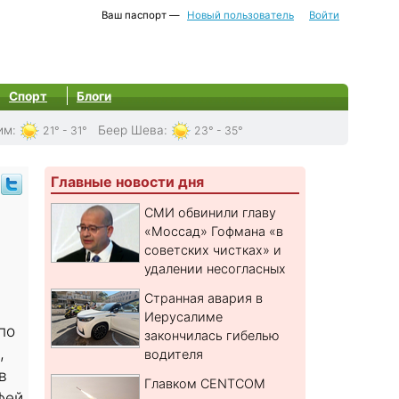
Ваш паспорт —
Новый пользователь
Войти
Спорт
Блоги
им
:
Беер Шева
:
21° - 31°
23° - 35°
Главные новости дня
СМИ обвинили главу
«Моссад» Гофмана «в
советских чистках» и
удалении несогласных
Странная авария в
Иерусалиме
по
закончилась гибелью
,
водителя
в
Главком CENTCOM
фей