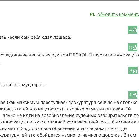
обновить коммент
4
ть -если сам себя сдал лошара.
8
сследование велось из рук вон ПЛОХО!!!Отпустите мужика,у в
.
6
за честь мундира....
1
я (как максимум преступная) прокуратура сейчас не столько
дно, что ей это не удастся) , сколько отмазывает себя. Ей
ачально не идти на возобновление судебных разбирательств по
о адвокату сделку с солидной компенсацией, хоть бы минима
снимет с Задорова все обвинения и его адвокат ( вот где
окуратуру ,ей это обойдется намного-намного дороже . В том