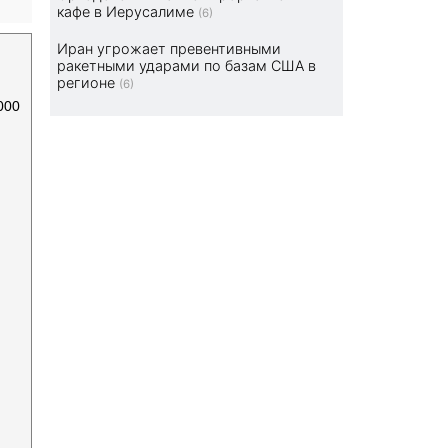
кафе в Иерусалиме
(6)
Иран угрожает превентивными
ракетными ударами по базам США в
регионе
(6)
000