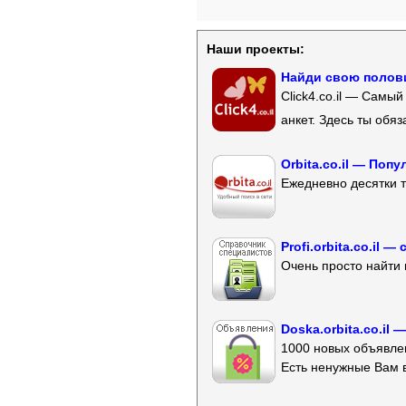
Наши проекты:
Найди свою полови
Click4.co.il — Самы
анкет. Здесь ты обя
Orbita.co.il — Поп
Ежедневно десятки т
Profi.orbita.co.il
Очень просто найти 
Doska.orbita.co.il
1000 новых объявлен
Есть ненужные Вам 