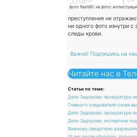
фото flash90. на фото: иллюстрац
преступления не отражают
ни одного фото изнутри с
следы крови.
Важно! Подпишись на на
Читайте нас в Те
Статьи по теме:
Дело Задорова: прокуратура н
Главного следователя снова вы
Дело Задорова: прокуратура п
Дело Задорова: экспертиза по
Важному свидетелю разрешили 
15 лет после убийства, проку