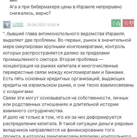
Ага а при бибермахере цены в Израиле непрерывно
снижались, верно?
5
10
U100
29.09.2022 10:34
#
"..бывший глава антимонопольного ведомства Израиля,
выделяет две проблемы. Во-первых, рынок в значительной
мере оккупирован крупными конгломератами, контроль
которых распространяется далеко за пределами
промышленного сектора. Вторая проблема —
концентрация на рынках капитала и многочисленные
перекрестные связи между конгломератами и банками.
Есть пять основных кредитных организаций, выдающих
кредиты на израильском рынке, и они тесно взаимосвязаны
с холдингами.
Связи эти могут основываться на собственности, личных
или родственных отношениях и длительной истории
взаимного сотрудничества.
И дело не только в том, что из-за них деформируется
распределение капитала. В такой ситуации деньги рядовых
вкладчиков направляются на финансирование того
проекта, в котором заинтересован владелец контрольного