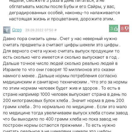
недели, сможете 3 раза в день питаться, а не
обглатывать маслы после Бубы и его Сайры, у вас,
деградированных особей, наконец-то налаживается
настоящая жизнь и процветание, дорожите этим.
3
8
Greg
29.09.2022 07:50
#
Давно пора снизить цены . Счет у нас неверный нужно
считать предметы а считают цифры шекели это цифры .
Для верного счета нужно считать выпуск продукции то
есть сколько чего имеется и сколько выпускают в год .
Дальше точное число людей сколько реально людей в
Израиле то что они говорят 10 миллионов это сказки
намного менее . Дальше нормы потребления согласно
медицинским и санитарно техническим . Что это за нормы
по этим нормам человек будет жив и здоров . То есть в
стране например 1000 человек выпускает страна в день по
200 килограмовых булок хлеба . Значит норма в день 200
грамм хлеба . Это нормально по медицине . Если это мало
по медицине тогда увеличиваем выпуск хлеба стоим завод
что бы выходило по 400 грамм хлеба но пока завод не
построен нормы остаются прежними . То есть нужно
считать реальное а не шекелями шекели это цифры .