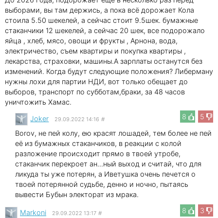
выборами, вы там держись, а пока всё дорожает Кола
стоила 5.50 шекелей, а сейчас стоит 9.5шек. бумажные
стаканчики 12 шекелей, а сейчас 20 шек, все подорожало
яйца , хлеб, мясо, овощи и фрукты , Арнона, вода,
электричество, съем квартиры и покупка квартиры ,
лекарства, страховки, машины.А зарплаты останутся без
изменений. Когда будут следующие положения? Либерману
нужны лохи для партии НДИ, вот только обещает до
выборов, транспорт по субботам,браки, за 48 часов
уничтожить Хамас.
8
5
Joker
29.09.2022 14:16
#
Borov, не пей колу, ею красят лошадей, тем более не пей
её из бумажных стаканчиков, в реакции с колой
разложение происходит прямо в твоей утробе,
стаканчик перекроет ан...ный выход и считай, что для
ликуда ты уже потерян, а Иветушка очень печется о
твоей потерянной судьбе, денно и ночно, пытаясь
вывести Бубын электорат из мрака.
8
3
Markoni
29.09.2022 13:17
#