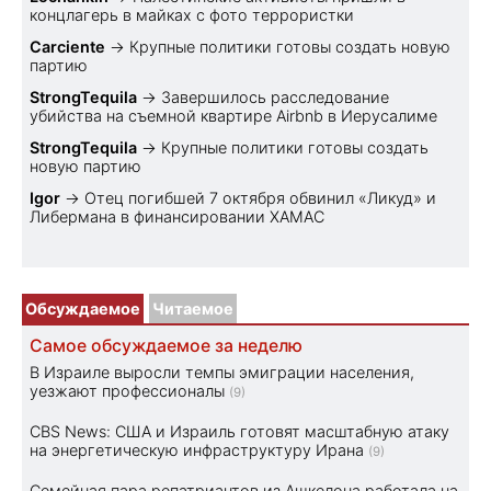
концлагерь в майках с фото террористки
Carciente
→
Крупные политики готовы создать новую
партию
StrongTequila
→
Завершилось расследование
убийства на съемной квартире Airbnb в Иерусалиме
StrongTequila
→
Крупные политики готовы создать
новую партию
Igor
→
Отец погибшей 7 октября обвинил «Ликуд» и
Либермана в финансировании ХАМАС
Обсуждаемое
Читаемое
Самое обсуждаемое за неделю
В Израиле выросли темпы эмиграции населения,
уезжают профессионалы
(9)
CBS News: США и Израиль готовят масштабную атаку
на энергетическую инфраструктуру Ирана
(9)
Семейная пара репатриантов из Ашкелона работала на