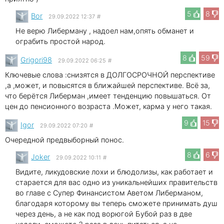
5
8
Bor
29.09.2022 12:37
#
Не верю Либерману , надоел нам,опять обманет и
ограбить простой народ.
8
59
Grigori98
29.09.2022 06:25
#
Ключевые слова :снизятся в ДОЛГОСРОЧНОЙ перспективе
,а ,может, и повысятся в ближайшей перспективе. Всё за,
что берётся Либерман ,имеет тенденцию повышаться. От
цен до пенсионного возраста .Может, карма у него такая.
9
15
Igor
29.09.2022 07:20
#
Очередной предвыборный понос.
8
6
Joker
29.09.2022 10:11
#
Видите, ликудовские лохи и блюдолизы, как работает и
старается для вас одно из уникальнейших правительств
во главе с Супер Финансистом Аветом Либерманом,
благодаря которому вы теперь сможете принимать душ
через день, а не как под ворюгой Бубой раз в две