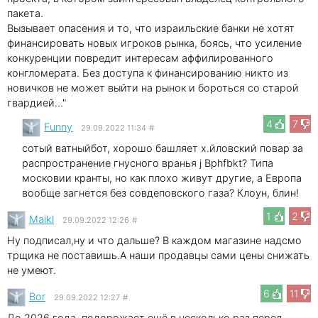
пакета.
Вызывает опасения и то, что израильские банки не хотят
финансировать новых игроков рынка, боясь, что усиление
конкуренции повредит интересам аффилированного
конгломерата. Без доступа к финансированию никто из
новичков не может выйти на рынок и бороться со старой
гвардией..."
4
7
Funny
29.09.2022 11:34
#
сотый ватныйбот, хорошо башляет х.йловский повар за
распространение гнусного вранья j Bphfbkt? Типа
московии кранты, но как плохо живут другие, а Европа
вообще загнется без совдеповского газа? Клоун, блин!
1
2
Maikl
29.09.2022 12:26
#
Ну подписал,ну и что дальше? В каждом магазине надсмо
трщика не поставишь.А наши продавцы сами цены снижать
не умеют.
6
11
Bor
29.09.2022 12:27
#
До 2026 года, подорожает ещё в несколько раз перед