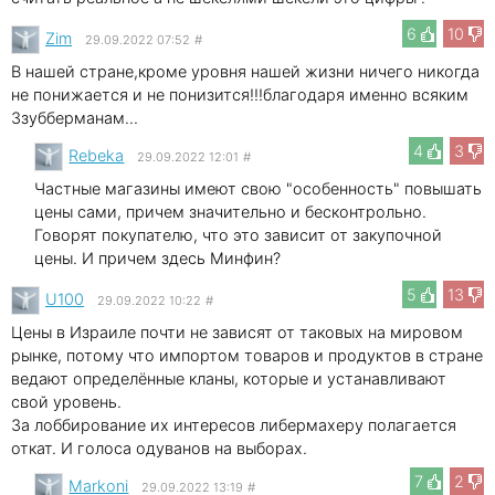
6
10
Zim
29.09.2022 07:52
#
В нашей стране,кроме уровня нашей жизни ничего никогда
не понижается и не понизится!!!благодаря именно всяким
Ззубберманам...
4
3
Rebeka
29.09.2022 12:01
#
Частные магазины имеют свою "особенность" повышать
цены сами, причем значительно и бесконтрольно.
Говорят покупателю, что это зависит от закупочной
цены. И причем здесь Минфин?
5
13
U100
29.09.2022 10:22
#
Цены в Израиле почти не зависят от таковых на мировом
рынке, потому что импортом товаров и продуктов в стране
ведают определённые кланы, которые и устанавливают
свой уровень.
За лоббирование их интересов либермахеру полагается
откат. И голоса одуванов на выборах.
7
2
Markoni
29.09.2022 13:19
#