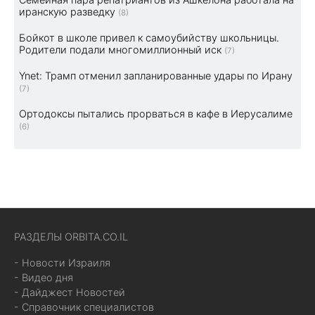
иранскую разведку
(8)
Бойкот в школе привел к самоубийству школьницы.
Родители подали многомиллионный иск
(7)
Ynet: Трамп отменил запланированные удары по Ирану
(7)
Ортодоксы пытались прорваться в кафе в Иерусалиме
(6)
РАЗДЕЛЫ ORBITA.CO.IL
- Новости Израиля
- Видео дня
- Дайджест Новостей
- Справочник специалистов