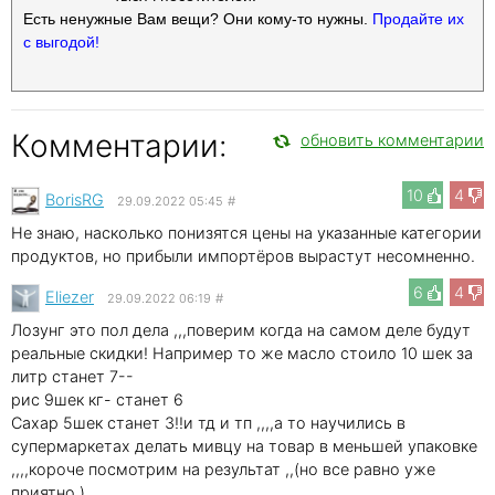
Есть ненужные Вам вещи? Они кому-то нужны.
Продайте их
с выгодой!
Комментарии:
обновить комментарии
10
4
BorisRG
29.09.2022 05:45
#
Не знаю, насколько понизятся цены на указанные категории
продуктов, но прибыли импортёров вырастут несомненно.
6
4
Eliezer
29.09.2022 06:19
#
Лозунг это пол дела ,,,поверим когда на самом деле будут
реальные скидки! Например то же масло стоило 10 шек за
литр станет 7--
рис 9шек кг- станет 6
Сахар 5шек станет 3!!и тд и тп ,,,,а то научились в
супермаркетах делать мивцу на товар в меньшей упаковке
,,,,короче посмотрим на результат ,,(но все равно уже
приятно )