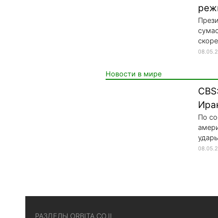
реж
Прези
сума
скоре
08.05.
Новости в мире
CBS
Ира
По со
амери
удары
08.05.
РАЗДЕЛЫ ORBITA.CO.IL