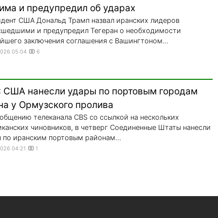
има и предупредил об ударах
дент США Дональд Трамп назвал иранских лидеров
сшедшими и предупредил Тегеран о необходимости
йшего заключения соглашения с Вашингтоном...
2026 05:04
6
: США нанесли удары по портовым городам
на у Ормузского пролива
общению телеканала CBS со ссылкой на нескольких
канских чиновников, в четверг Соединенные Штаты нанесли
 по иранским портовым районам...
2026 04:21
1