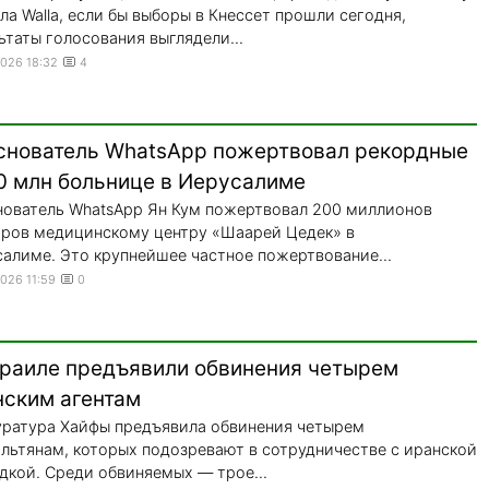
ла Walla, если бы выборы в Кнессет прошли сегодня,
ьтаты голосования выглядели...
2026 18:32
4
снователь WhatsApp пожертвовал рекордные
0 млн больнице в Иерусалиме
ователь WhatsApp Ян Кум пожертвовал 200 миллионов
ров медицинскому центру «Шаарей Цедек» в
алиме. Это крупнейшее частное пожертвование...
2026 11:59
0
зраиле предъявили обвинения четырем
нским агентам
ратура Хайфы предъявила обвинения четырем
льтянам, которых подозревают в сотрудничестве с иранской
дкой. Среди обвиняемых — трое...