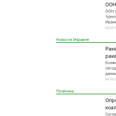
ООН
ООН з
трехл
Иране
08.05.
Новости Израиля
Рак
рак
Боеви
сегод
данны
08.05.
Политика
Опр
коа
Согла