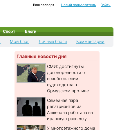
Ваш паспорт —
Новый пользователь
Войти
Спорт
Блоги
а
Мой блог
Личные блоги
Комментарии
Главные новости дня
СМИ: достигнуты
договоренности о
возобновлении
судоходства в
Ормузском проливе
Семейная пара
репатриантов из
Ашкелона работала на
иранскую разведку
У многоэтажного дома