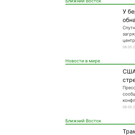
Ближний Восток
У б
обн
Спутн
загря
центр
08.05.
Новости в мире
США 
стр
Прес
сообщ
конфл
08.05.
Ближний Восток
Тра