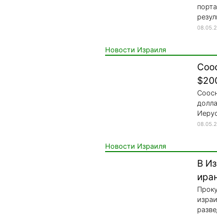
порта
резул
08.05.
Новости Израиля
Соо
$20
Соосн
долла
Иерус
08.05.
Новости Израиля
В И
ира
Проку
израи
разве