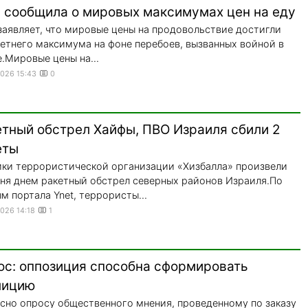
 сообщила о мировых максимумах цен на еду
аявляет, что мировые цены на продовольствие достигли
етнего максимума на фоне перебоев, вызванных войной в
.Мировые цены на...
2026 15:43
0
етный обстрел Хайфы, ПВО Израиля сбили 2
еты
ки террористической организации «Хизбалла» произвели
ня днем ракетный обстрел северных районов Израиля.По
м портала Ynet, террористы...
2026 14:18
1
ос: оппозиция способна сформировать
лицию
сно опросу общественного мнения, проведенному по заказу