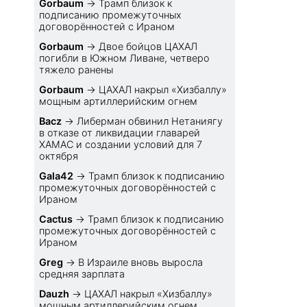
Gorbaum
→
Трамп близок к
подписанию промежуточных
договорённостей с Ираном
Gorbaum
→
Двое бойцов ЦАХАЛ
погибли в Южном Ливане, четверо
тяжело ранены
Gorbaum
→
ЦАХАЛ накрыл «Хизбаллу»
мощным артиллерийским огнем
Bacz
→
Либерман обвинил Нетаниягу
в отказе от ликвидации главарей
ХАМАС и создании условий для 7
октября
Gala42
→
Трамп близок к подписанию
промежуточных договорённостей с
Ираном
Cactus
→
Трамп близок к подписанию
промежуточных договорённостей с
Ираном
Greg
→
В Израиле вновь выросла
средняя зарплата
Dauzh
→
ЦАХАЛ накрыл «Хизбаллу»
мощным артиллерийским огнем