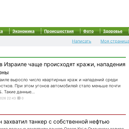
ка
Экономика
Происшествия
Фото
Здоровье
Написать
Моя страниц
 в Израиле чаще происходят кражи, нападения
оны
аиле выросло число квартирных краж и нападений среди
стков. При этом угонов автомобилей стало меньше почти
%. Такие данные...
2026 22:43
0
н захватил танкер с собственной нефтью
кие военные захватили танкер Ocean Koi в Оманском заливе,