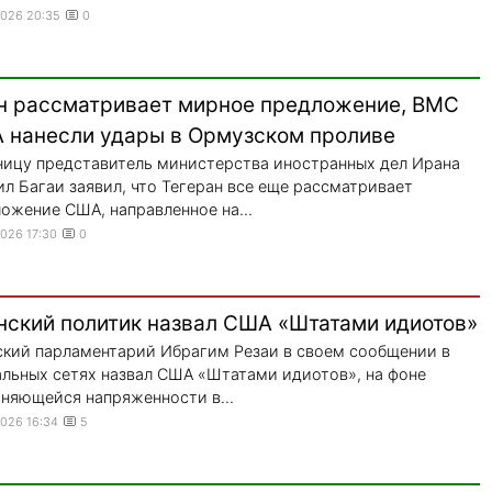
2026 20:35
0
н рассматривает мирное предложение, ВМС
 нанесли удары в Ормузском проливе
ницу представитель министерства иностранных дел Ирана
л Багаи заявил, что Тегеран все еще рассматривает
ожение США, направленное на...
2026 17:30
0
нский политик назвал США «Штатами идиотов»
кий парламентарий Ибрагим Резаи в своем сообщении в
льных сетях назвал США «Штатами идиотов», на фоне
няющейся напряженности в...
2026 16:34
5