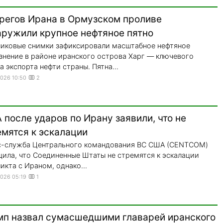
ерегов Ирана в Ормузском проливе
аружили крупное нефтяное пятно
иковые снимки зафиксировали масштабное нефтяное
знение в районе иранского острова Харг — ключевого
а экспорта нефти страны. Пятна...
2026 10:50
2
после ударов по Ирану заявили, что не
емятся к эскалации
с-служба Центрального командования ВС США (CENTCOM)
ила, что Соединенные Штаты не стремятся к эскалации
икта с Ираном, однако...
2026 05:19
1
мп назвал сумасшедшими главарей иранского