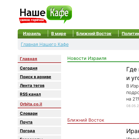
Израиль
В мире
Ближний Восток
Полити
Главная Нашего Кафе
Новости Израиля
Главная
Сегодня
Где
Поиск в архиве
и уг
Лента тегов
В Изр
подро
RSS канал
на 21
Orbita.co.il
08.05.
Словари
Ближний Восток
Почта
Ира
Погода
Иранс