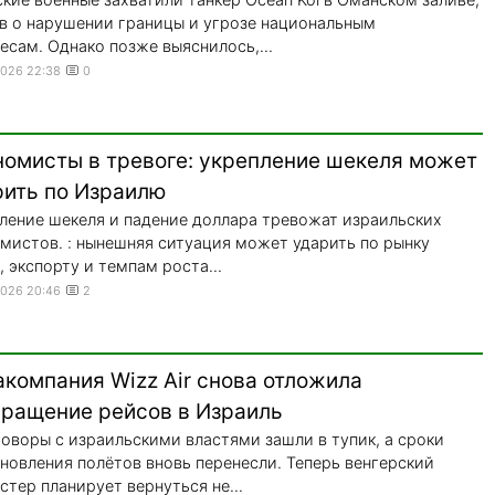
в о нарушении границы и угрозе национальным
есам. Однако позже выяснилось,...
2026 22:38
0
номисты в тревоге: укрепление шекеля может
рить по Израилю
ление шекеля и падение доллара тревожат израильских
мистов. : нынешняя ситуация может ударить по рынку
, экспорту и темпам роста...
2026 20:46
2
компания Wizz Air снова отложила
вращение рейсов в Израиль
оворы с израильскими властями зашли в тупик, а сроки
новления полётов вновь перенесли. Теперь венгерский
стер планирует вернуться не...