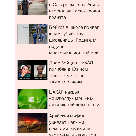
в Северном Тель-Авиве
взорвалась осколочная
граната
Бойкот в школе привел
к самоубийству
школьницы. Родители
подали
многомиллионный иск
Двое бойцов ЦАХАЛ
погибли в Южном
Ливане, четверо
тяжело ранены
ЦАХАЛ накрыл
«Хизбаллу» мощным
артиллерийским огнем
Арабская мафия
убивает целыми
семьями: мужчину
застрелили через год