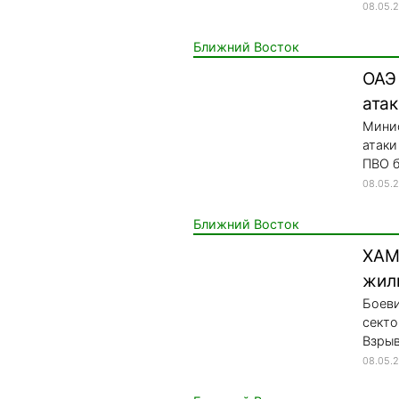
08.05.
Ближний Восток
ОАЭ 
ата
Минис
атаки
ПВО б
08.05.
Ближний Восток
ХАМ
жил
Боеви
секто
Взрыв
08.05.