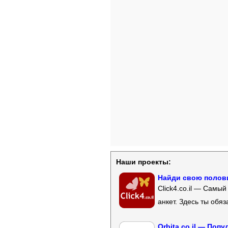
Наши проекты:
Найди свою полови
Click4.co.il — Самы
анкет. Здесь ты обя
Orbita.co.il — Поп