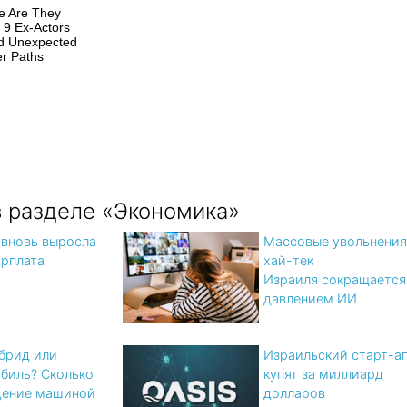
e Are They
9 Ex-Actors
d Unexpected
r Paths
в разделе «Экономика»
 вновь выросла
Массовые увольнения
арплата
хай-тек
Израиля сокращается
давлением ИИ
ибрид или
Израильский старт-а
биль? Cколько
купят за миллиард
дение машиной
долларов