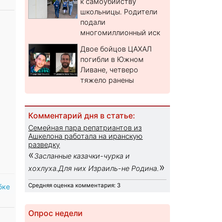
к самоубийству
школьницы. Родители
подали
многомиллионный иск
Двое бойцов ЦАХАЛ
погибли в Южном
Ливане, четверо
тяжело ранены
Комментарий дня в статье:
Семейная пара репатриантов из
Ашкелона работала на иранскую
разведку
«
Засланные казачки-чурка и
»
хохлуха.Для них Израиль-не Родина.
Средняя оценка комментария: 3
бке
Опрос недели