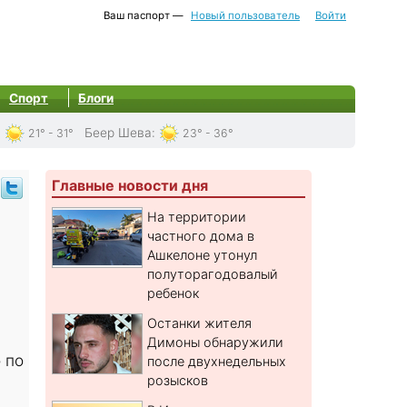
Ваш паспорт —
Новый пользователь
Войти
Спорт
Блоги
:
Беер Шева
:
21° - 31°
23° - 36°
Главные новости дня
На территории
частного дома в
Ашкелоне утонул
полуторагодовалый
ребенок
Останки жителя
Димоны обнаружили
 по
после двухнедельных
розысков