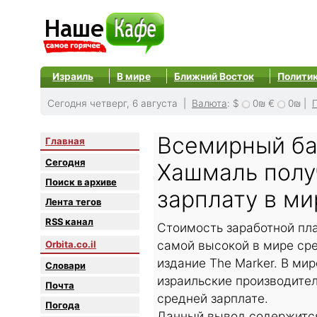
Израиль
В мире
Ближний Восток
Полити
Сегодня четверг, 6 августа |
Валюта
:
$
0₪
€
0₪
|
Всемирный ба
Главная
Сегодня
Хашмаль полу
Поиск в архиве
зарплату в ми
Лента тегов
RSS канал
Стоимость заработной пл
самой высокой в мире сре
Orbita.co.il
издание The Marker. В ми
Словари
израильские производите
Почта
средней зарплате.
Погода
Данный вывод содержится