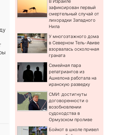
В Израиле
зафиксирован первый
смертельный случай от
лихорадки Западного
Нила
ду
У многоэтажного дома
в Северном Тель-Авиве
т
взорвалась осколочная
фры
граната
Семейная пара
репатриантов из
Ашкелона работала на
иранскую разведку
СМИ: достигнуты
договоренности о
возобновлении
судоходства в
Ормузском проливе
Бойкот в школе привел