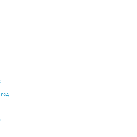
:
 под
п