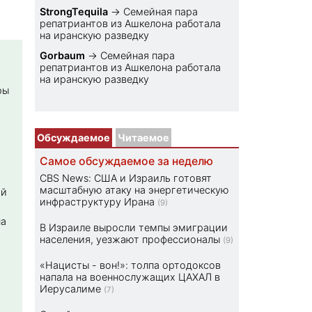
StrongTequila
→
Семейная пара
репатриантов из Ашкелона работала
на иранскую разведку
Gorbaum
→
Семейная пара
репатриантов из Ашкелона работала
на иранскую разведку
ры
Обсуждаемое
Читаемое
Самое обсуждаемое за неделю
CBS News: США и Израиль готовят
масштабную атаку на энергетическую
ой
инфраструктуру Ирана
(9)
на
В Израиле выросли темпы эмиграции
населения, уезжают профессионалы
(9)
«Нацисты - вон!»: толпа ортодоксов
напала на военнослужащих ЦАХАЛ в
Иерусалиме
(7)