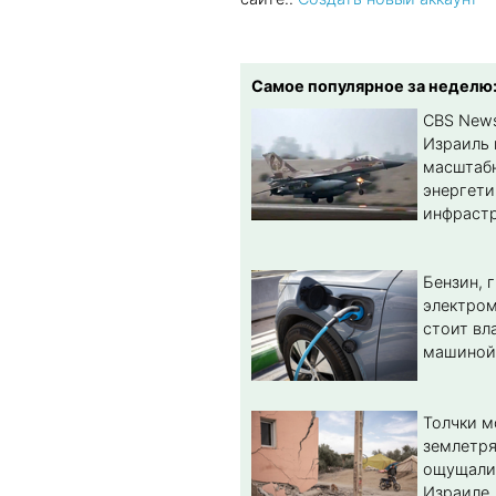
Самое популярное за неделю
CBS New
Израиль 
масштабн
энергет
инфрастр
Бензин, 
электром
стоит вл
машиной
Толчки 
землетря
ощущали
Израиле