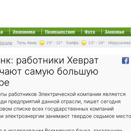
ка
Экономика
Происшествия
Фото
Здоровье
Погода
:
Тель Авив
:
Хайфа
:
Иерусалим
25° - 32°
23° - 29°
нк: работники Хеврат
чают самую большую
ре
аты работников Электрической компании является
ди предприятий данной отрасли, пишет сегодня
ровом списке всех государственных компаний
ли электроэнергии занимают твердое седьмое место
 в исследовании Всемирного банка, заказанном