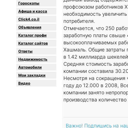
Гороскопы
профсоюзом работников Х
Афиша и касса
необходимость увеличить 
Click4.co.il
потребителя.
Объявления
Отмечается, что 250 рабо
заработную платы свыше 4
Каталог профи
высокооплачиваемых рабо
Каталог сайтов
Хашмаль. Общие затраты 
Oтветы
в 1.42 миллиарда шекелей 
Недвижимость
Средняя стоимость зараб
Автомобили
компании составила 30.2
Мои закладки
Несмотря на сокращения 
Видео
году до 12.000 в 2008, В
компании занято непропо
производства количество 
Важно! Подпишись на на