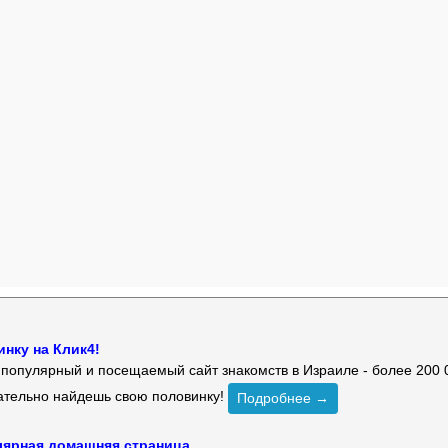
нку на Клик4!
й популярный и посещаемый сайт знакомств в Израиле - более 200 
зательно найдешь свою половинку!
Подробнее →
улярная домашняя страница