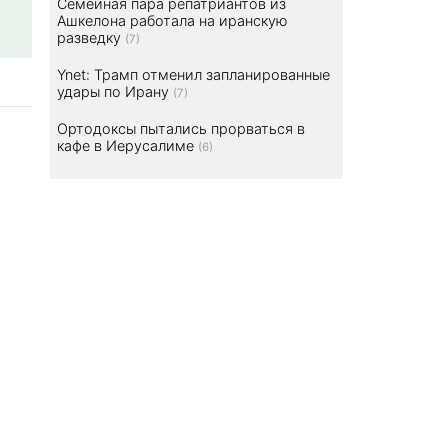
Семейная пара репатриантов из
Ашкелона работала на иранскую
разведку
(7)
Ynet: Трамп отменил запланированные
удары по Ирану
(7)
Ортодоксы пытались прорваться в
кафе в Иерусалиме
(6)