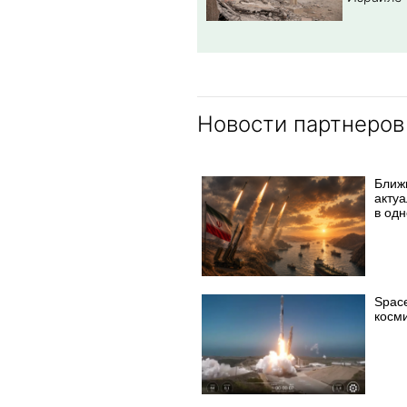
Новости партнеров
Ближ
акту
в од
Spac
косм