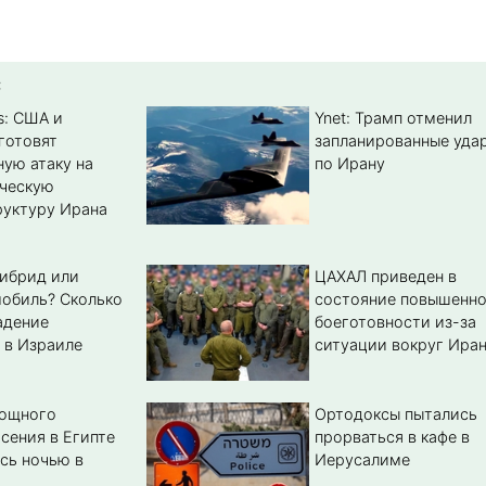
:
s: США и
Ynet: Трамп отменил
готовят
запланированные уда
ую атаку на
по Ирану
ическую
уктуру Ирана
гибрид или
ЦАХАЛ приведен в
обиль? Cколько
состояние повышенн
адение
боеготовности из-за
 в Израиле
ситуации вокруг Ира
мощного
Ортодоксы пытались
сения в Египте
прорваться в кафе в
сь ночью в
Иерусалиме