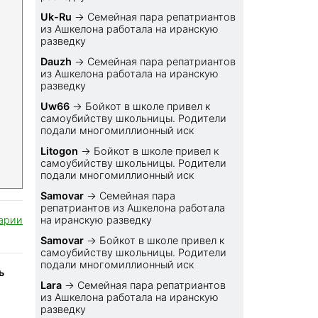
Uk-Ru
→
Семейная пара репатриантов
из Ашкелона работала на иранскую
разведку
Dauzh
→
Семейная пара репатриантов
из Ашкелона работала на иранскую
разведку
Uw66
→
Бойкот в школе привел к
самоубийству школьницы. Родители
подали многомиллионный иск
Litogon
→
Бойкот в школе привел к
самоубийству школьницы. Родители
подали многомиллионный иск
Samovar
→
Семейная пара
репатриантов из Ашкелона работала
арии
на иранскую разведку
Samovar
→
Бойкот в школе привел к
самоубийству школьницы. Родители
подали многомиллионный иск
ь
Lara
→
Семейная пара репатриантов
из Ашкелона работала на иранскую
разведку