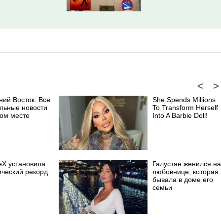
<
>
ний Восток: Все
She Spends Millions
альные новости
To Transform Herself
ном месте
Into A Barbie Doll!
eX установила
Галустян женился на
ический рекорд
любовнице, которая
бывала в доме его
семьи