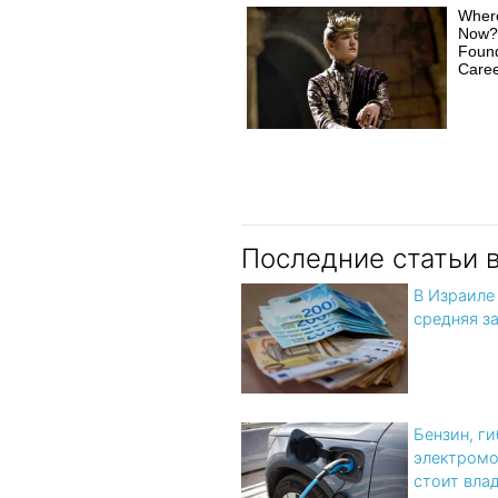
Wher
Now? 
Foun
Caree
Последние статьи 
В Израиле
средняя з
Бензин, г
электромо
стоит вла