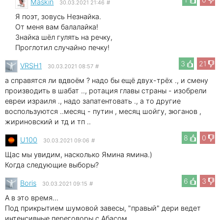
Maskin
30.03.2021 21:46
#
Я поэт, зовусь Незнайка.
От меня вам балалайка!
Знайка шёл гулять на речку,
Проглотил случайно печку!
3
21
VRSH1
30.03.2021 08:57
#
а справятся ли вдвоём ? надо бы ещё двух-трёх ., и смену
производить в шабат .., ротация главы страны - изобрели
евреи израиля ., надо запатентовать ., а то другие
воспользуются ..месяц - путин , месяц шойгу, зюганов ,
жириновский и тд и тп ..
8
0
U100
30.03.2021 09:06
#
Щас мы увидим, насколько Ямина ямина.)
Когда следующие выборы?
6
3
Boris
30.03.2021 09:15
#
А в это время...
Под прикрытием шумовой завесы, "правый" дери ведет
интенсивные переговоры с Абасом.