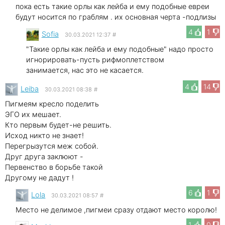
пока есть такие орлы как лейба и ему подобные евреи
будут носится по граблям . их основная черта -подлизы
4
1
Sofia
30.03.2021 12:37
#
"Такие орлы как лейба и ему подобные" надо просто
игнорировать-пусть рифмоплетством
занимается, нас это не касается.
4
14
Leibа
30.03.2021 08:38
#
Пигмеям кресло поделить
ЭГО их мешает.
Кто первым будет-не решить.
Исход никто не знает!
Перегрызутся меж собой.
Друг друга заклюют -
Первенство в борьбе такой
Другому не дадут !
6
1
Lola
30.03.2021 08:57
#
Место не делимое ,пигмеи сразу отдают место королю!
1
0