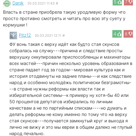
5
7
Danik
30.03.2021 11:43
#
Власть в стране приобрела такую уродливую форму что
просто противно смотреть и читать про всю эту суету у
кормушки !
4
8
Pitz12
30.03.2021 12:11
#
ФУ вонь такая с верху идёт как будто стая скунсов
собралась на случку---причина и следствие просты
верхушку оккупировали приспособленцы и махинаторы
всех мастей---причин несколько уровень образования в
стране падает год за годом--мировая культура как и
история отодвинуты на задние планы---и как следствие
народ и особенно молодёжь политически безграмотны-
--в стране нужны реформы как власти так и
избирательной системы--к примеру ну хотя-бы 40 или
50 процентов депутатов избирались по личным
качествам а не по партийным спискам----но думать и
делать реформы не кому именно по тому что на верху
стая скунсов---получается замкнутый круг и выхода я
лично не вижу и это мы евреи в общем далеко не глупый
народ печально.