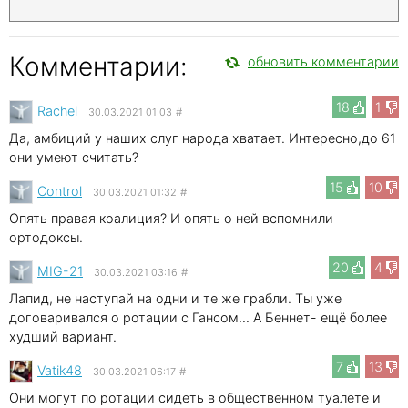
Комментарии:
обновить комментарии
18
1
Rachel
30.03.2021 01:03
#
Да, амбиций у наших слуг народа хватает. Интересно,до 61
они умеют считать?
15
10
Control
30.03.2021 01:32
#
Опять правая коалиция? И опять о ней вспомнили
ортодоксы.
20
4
MIG-21
30.03.2021 03:16
#
Лапид, не наступай на одни и те же грабли. Ты уже
договаривался о ротации с Гансом... А Беннет- ещё более
худший вариант.
7
13
Vatik48
30.03.2021 06:17
#
Они могут по ротации сидеть в общественном туалете и