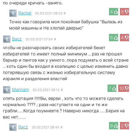
по очереди кричать -занято.
4
6
Rachel
30.03.2021 08:23
#
Точно как говорила моя покойная бабушка "Вылазь из
моей машины и Не хлопай дверью"
6
4
Bacz
30.03.2021 07:54
#
чтобы не разочаровать своих избирателей бенет
избирателей то имеет полный минимум .. раз не прошел
барьер и пантов как у умного..пора подумать о всей стране
.. хоть один бы входил в коалицию с целью изменить давно
потерявшую связь с жизнью избирательную систему
израиля и разделения властей
7
10
Mannam
30.03.2021 08:12
#
опять ротация !!!!!Вы, евреи , хоть что то можете сделать
нормально ???? ; раза наступаете на одни и те же
грабли.....Когда поумнеете ? Наверно никогда .....Берия на
вас нет.......
9
2
Bacz
30.03.2021 08:44
#