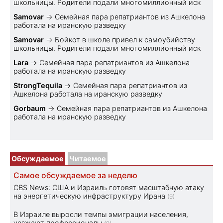
школьницы. Родители подали многомиллионный иск
Samovar
→
Семейная пара репатриантов из Ашкелона
работала на иранскую разведку
Samovar
→
Бойкот в школе привел к самоубийству
школьницы. Родители подали многомиллионный иск
Lara
→
Семейная пара репатриантов из Ашкелона
работала на иранскую разведку
StrongTequila
→
Семейная пара репатриантов из
Ашкелона работала на иранскую разведку
Gorbaum
→
Семейная пара репатриантов из Ашкелона
работала на иранскую разведку
Обсуждаемое
Читаемое
Самое обсуждаемое за неделю
CBS News: США и Израиль готовят масштабную атаку
на энергетическую инфраструктуру Ирана
(9)
В Израиле выросли темпы эмиграции населения,
уезжают профессионалы