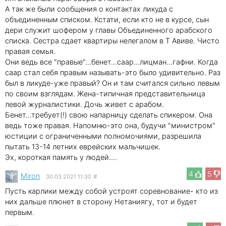
А так же были сообщения о контактах ликуда с
объединенным списком. Кстати, если кто не в курсе, сын
дери служит шофером у главы Объединенного арабского
списка. Сестра сдает квартиры нелегалом в Т Авиве. Чисто
правая семья.
Они ведь все "правые"...бенет...саар...лицман...гафни. Когда
саар стал себя правым называть-это было удивительно. Раз
был в ликуде-уже правый? Он и там считался сильно левым
по своим взглядам. Жена-типичная представительница
левой журналистики. Дочь живет с арабом.
Бенет...требует(!) свою напарницу сделать спикером. Она
ведь тоже правая. Напомню-это она, будучи "министром"
юстиции с ограниченными полномочиями, разрешила
пытать 13-14 летних еврейских мальчишек.
Эх, короткая память у людей....
4
5
Miron
30.03.2021 11:30
#
Пусть карлики между собой устроят соревнование- кто из
них дальше плюнет в сторону Нетаниягу, тот и будет
первым.