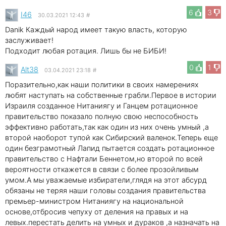
6
3
I46
30.03.2021 12:43
#
Danik Каждый народ имеет такую власть, которую
заслуживает!
Подходит любая ротация. Лишь бы не БИБИ!
0
1
Alt38
03.04.2021 23:18
#
Поразительно,как наши политики в своих намерениях
любят наступать на собственные грабли.Первое в истории
Израиля созданное Нитаниягу и Ганцем ротационное
правительство показало полную свою неспособность
эффективно работать,так как один из них очень умный ,а
второй наоборот тупой как Сибирский валенок.Теперь еще
один безграмотный Лапид пытается создать ротационное
правительство с Нафтали Беннетом,но второй по всей
вероятности откажется в связи с более прозойливым
умом.А мы уважаемые избиратели,глядя на этот абсурд
обязаны не теряя наши головы создания правительства
премьер-министром Нитаниягу на национальной
основе,отбросив чепуху от деления на правых и на
левых.перестать делить на умных и дураков ,а назначать на