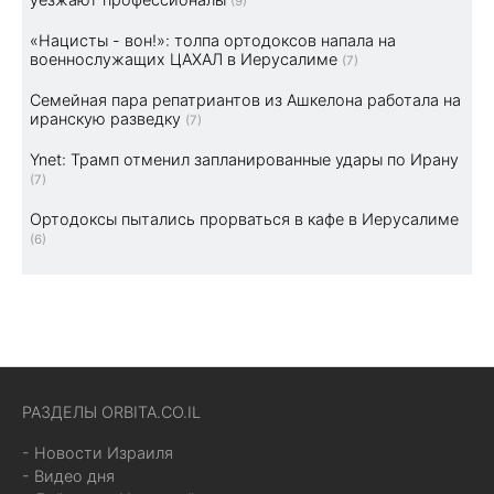
(9)
«Нацисты - вон!»: толпа ортодоксов напала на
военнослужащих ЦАХАЛ в Иерусалиме
(7)
Семейная пара репатриантов из Ашкелона работала на
иранскую разведку
(7)
Ynet: Трамп отменил запланированные удары по Ирану
(7)
Ортодоксы пытались прорваться в кафе в Иерусалиме
(6)
РАЗДЕЛЫ ORBITA.CO.IL
- Новости Израиля
- Видео дня