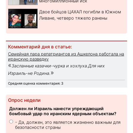
многомиллионный иск
Двое бойцов ЦАХАЛ погибли в Южном
Ливане, четверо тяжело ранены
Комментарий дня в статье:
Семейная пара репатриантов из Ашкелона работала на
иранскую разведку
«
Засланные казачки-чурка и хохлуха.Для них
»
Израиль-не Родина.
Средняя оценка комментария: 3
Опрос недели
Должен ли Израиль нанести упреждающий
бомбовый удар по иранским ядерным объектам?
- Да, должен, это является жизненно важным для
безопасности страны