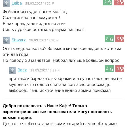
2
12
Leibа
28.03.2021 11:32
#
Фейкньюсы пудрят всем мозги ,
Сознательно нас охмуряют !
В них правды не видать ни зги-
Лишь дураков остатков разума лишают!
8
6
Shwarz
28.03.2021 13:26
#
Опять недовольство? Восьмое китайское недовольство за
эти два года.
По поводу 30 мандатов. Набрал ли? Еще большой вопрос.
4
3
Bacz
28.03.2021 13:32
#
при таком бардаке с выборами и на участках совсем не
мудрено что голоса считали согласно опросам до
выборов...ганц исключение видно армии приказал
Добро пожаловать в Наше Кафе! Только
зарегистрированные пользователи могут оставлять
комментарии.
Для того чтобы оставить комментарий вам необходимо