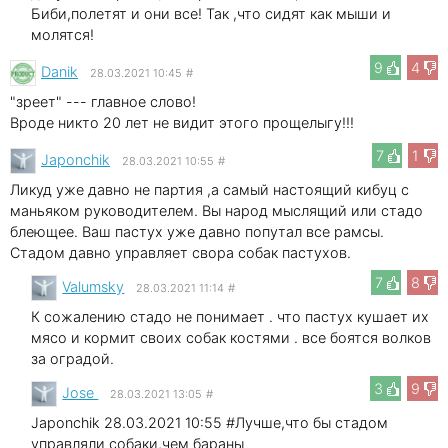
Биби,полетят и они все! Так ,что сидят как мыши и
молятся!
9
4
Danik
28.03.2021 10:45
#
"зреет" --- главное слово!
Вроде никто 20 лет не видит этого прощелыгу!!!
7
1
Japonchik
28.03.2021 10:55
#
Ликуд уже давно не партия ,а самый настоящий кибуц с
маньяком руководителем. Вы народ мыслящий или стадо
блеющее. Ваш пастух уже давно попутал все рамсы.
Стадом давно управляет свора собак пастухов.
7
8
Valumsky
28.03.2021 11:14
#
К сожалению стадо не понимает . что пастух кушает их
мясо и кормит своих собак костями . все боятся волков
за оградой.
3
9
Jose
28.03.2021 13:05
#
Japonchik 28.03.2021 10:55 #Лучше,что бы стадом
управляли собаки,чем бараны