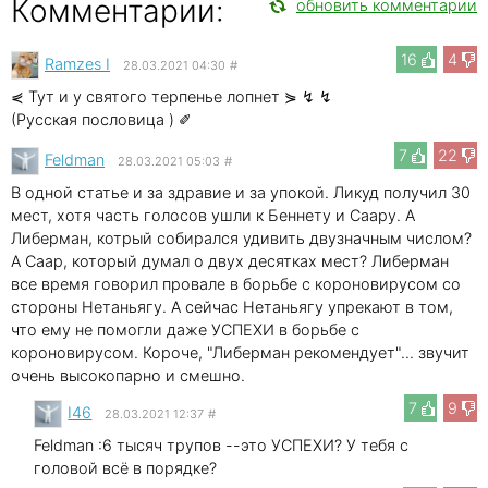
Комментарии:
обновить комментарии
16
4
Ramzes I
28.03.2021 04:30
#
⋞ Тут и у святого терпенье лопнет ⋟ ↯ ↯
(Русская пословица ) ✐
7
22
Feldman
28.03.2021 05:03
#
В одной статье и за здравие и за упокой. Ликуд получил 30
мест, хотя часть голосов ушли к Беннету и Саару. А
Либерман, котрый собирался удивить двузначным числом?
А Саар, который думал о двух десятках мест? Либерман
все время говорил провале в борьбе с короновирусом со
стороны Нетаньягу. А сейчас Нетаньягу упрекают в том,
что ему не помогли даже УСПЕХИ в борьбе с
короновирусом. Короче, "Либерман рекомендует"... звучит
очень высокопарно и смешно.
7
9
I46
28.03.2021 12:37
#
Feldman :6 тысяч трупов --это УСПЕХИ? У тебя с
головой всё в порядке?