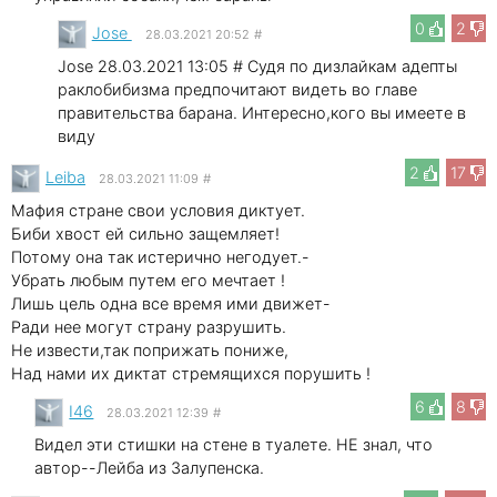
0
2
Jose
28.03.2021 20:52
#
Jose 28.03.2021 13:05 # Судя по дизлайкам адепты
раклобибизма предпочитают видеть во главе
правительства барана. Интересно,кого вы имеете в
виду
2
17
Leibа
28.03.2021 11:09
#
Мафия стране свои условия диктует.
Биби хвост ей сильно защемляет!
Потому она так истерично негодует.-
Убрать любым путем его мечтает !
Лишь цель одна все время ими движет-
Ради нее могут страну разрушить.
Не извести,так поприжать пониже,
Над нами их диктат стремящихся порушить !
6
8
I46
28.03.2021 12:39
#
Видел эти стишки на стене в туалете. НЕ знал, что
автор--Лейба из Залупенска.