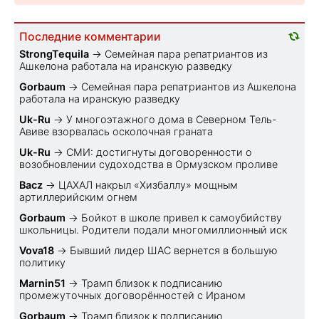
Последние комментарии
StrongTequila
→
Семейная пара репатриантов из
Ашкелона работала на иранскую разведку
Gorbaum
→
Семейная пара репатриантов из Ашкелона
работала на иранскую разведку
Uk-Ru
→
У многоэтажного дома в Северном Тель-
Авиве взорвалась осколочная граната
Uk-Ru
→
СМИ: достигнуты договоренности о
возобновлении судоходства в Ормузском проливе
Bacz
→
ЦАХАЛ накрыл «Хизбаллу» мощным
артиллерийским огнем
Gorbaum
→
Бойкот в школе привел к самоубийству
школьницы. Родители подали многомиллионный иск
Vova18
→
Бывший лидер ШАС вернется в большую
политику
Marnin51
→
Трамп близок к подписанию
промежуточных договорённостей с Ираном
Gorbaum
→
Трамп близок к подписанию