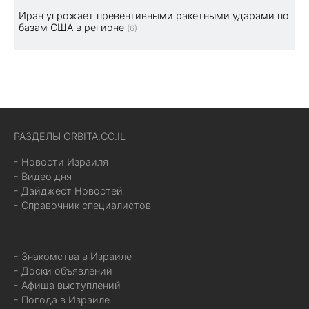
Иран угрожает превентивными ракетными ударами по
базам США в регионе
(6)
РАЗДЕЛЫ ORBITA.CO.IL
- Новости Израиля
- Видео дня
- Дайджест Новостей
- Справочник специалистов
- Знакомства в Израиле
- Доски объявлений
- Афиша выступлений
- Погода в Израиле