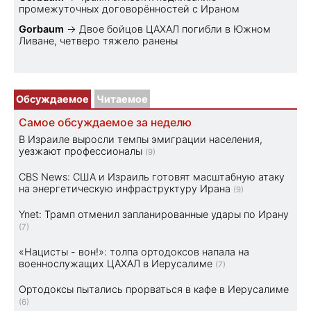
промежуточных договорённостей с Ираном
Gorbaum
→
Двое бойцов ЦАХАЛ погибли в Южном
Ливане, четверо тяжело ранены
Обсуждаемое
Читаемое
Самое обсуждаемое за неделю
В Израиле выросли темпы эмиграции населения,
уезжают профессионалы
(9)
CBS News: США и Израиль готовят масштабную атаку
на энергетическую инфраструктуру Ирана
(9)
Ynet: Трамп отменил запланированные удары по Ирану
(7)
«Нацисты - вон!»: толпа ортодоксов напала на
военнослужащих ЦАХАЛ в Иерусалиме
(7)
Ортодоксы пытались прорваться в кафе в Иерусалиме
(6)