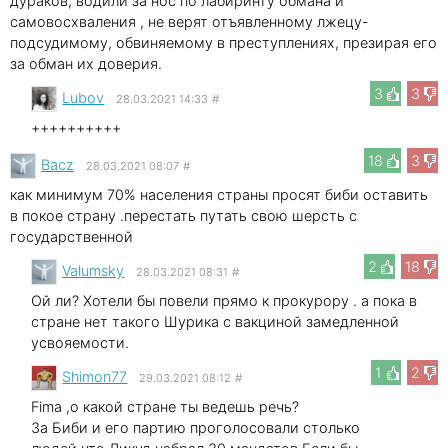
дураков, водили за нос по лабиринту обмана и
самовосхваления , не верят отъявленному лжецу-
подсудимому, обвиняемому в преступлениях, презирая его
за обман их доверия.
3
3
Lubov
28.03.2021 14:33
#
++++++++++
18
3
Bacz
28.03.2021 08:07
#
как минимум 70% населения страны просят биби оставить
в покое страну .перестать путать свою шерсть с
государственной
2
18
Valumsky
28.03.2021 08:31
#
Ой ли? Хотели бы повели прямо к прокурору . а пока в
стране нет такого Шурика с вакциной замедленной
усвояемости.
1
2
Shimon77
29.03.2021 08:12
#
Fima ,о какой стране ты ведешь речь?
За Биби и его партию проголосовали столько