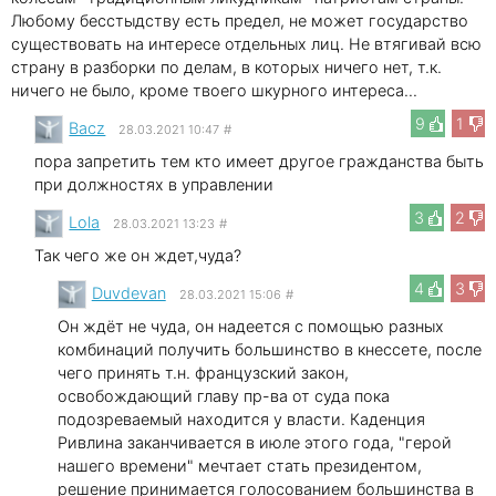
Любому бесстыдству есть предел, не может государство
существовать на интересе отдельных лиц. Не втягивай всю
страну в разборки по делам, в которых ничего нет, т.к.
ничего не было, кроме твоего шкурного интереса...
9
1
Bacz
28.03.2021 10:47
#
пора запретить тем кто имеет другое гражданства быть
при должностях в управлении
3
2
Lola
28.03.2021 13:23
#
Так чего же он ждет,чуда?
4
3
Duvdevan
28.03.2021 15:06
#
Он ждёт не чуда, он надеется с помощью разных
комбинаций получить большинство в кнессете, после
чего принять т.н. французский закон,
освобождающий главу пр-ва от суда пока
подозреваемый находится у власти. Каденция
Ривлина заканчивается в июле этого года, "герой
нашего времени" мечтает стать президентом,
решение принимается голосованием большинства в