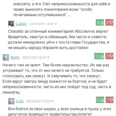
кнессете, а это 7лет неприкосновенности для себя и
право выносить помилование всем "особо
почитаемым оступившимся" ...
4
3
Lubov
28.03.2021 14:40
#
Спасибо за отличный комментарий! Абсолютно верно!
Вредитель, хвастун и обманщик, без чести и совести,
должен немедленно уйти с поста главы Государства, и
не мешать народу Израиля жить достойно!
10
0
Boris
28.03.2021 09:47
#
Ничего там не зреет. Тем более недовольство. Их как раз
устраивает то, что от них ничего не требуется. Только
голосовать, как скажут. И озвучивать то, что скажут.
Если вдруг завтра ликуд окажется за бортом, и не будет
неприкосновенности, часть из них пойдет под суд, часть в
лишкатку.
6
1
Lola
28.03.2021 13:26
#
Все боятся за свои шкуры ,у всех рыльца в пушку у этих
депутатов правящого правительства,полетит