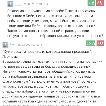
4
5
Lola
28.03.2021 13:21
#
Ракламма говорила сама за себя! Плакаты ,ну очень
большие с Биби, некоторых партий оеклам совсем
небыло, люди ,я не знаю, может быть, это восток,но
люди кричали Биби - король, разве это нормально?
Такое возможно ,в нормальной стране,где люди
получают хорошее образование,или нам уже все равно?
20
7
FM
28.03.2021 07:33
#
"Хуже всех те правители, которых народ презирает".
Лао- цзы
Возможно , одна из главных причин того, что на последних
четвертых за два года выборах , спровоцированных
Нетаниягу,несмотря на горы обещаний, которые как из
рога изобилия выливались из его ртау, и при самом
благоприятном " астрологичемком прогнозе", согласно
котрому все звезды сошлись так, чтобы он одержал
очередную победу, а этого так и не произошло и он не
досчитался ожидаемых мандатов, состоит в том, что все
большая часть граждан не хочет , чтобы их держали за