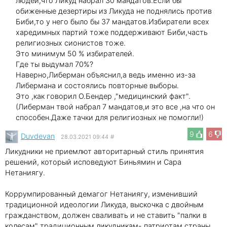
людей,что Ликуд набрал 30 мандатов.Если бы
обиженные дезертиры из Ликуда не поднялись против
Биби,то у него было бы 37 мандатов.Избиратели всех
харедимных партий тоже поддерживают Биби,часть
религиозных сионистов тоже.
Это минимум 50 % избирателей.
Где ты выдумал 70%?
Наверно,Либерман объяснил,а ведь именно из-за
Либермана и состоялись повторные выборы.
Это ,как говорил О.Бендер ,"медицинский факт".
(Либерман твой набрал 7 мандатов,и это все ,на что он
способен.Даже тачки для религиозных не помогли!)
9
6
Duvdevan
28.03.2021 09:44
#
Ликудники не приемлют авторитарный стиль принятия
решений, который исповедуют Биньямин и Сара
Нетаниягу.
Коррумпированный демагог Нетаниягу, изменивший
традиционной идеологии Ликуда, выскочка с двойным
гражданством, должен сваливать и не ставить "палки в
колесам" традиционным ликудникам- патриотам страны.