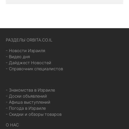
РАЗДЕЛЫ ORBITA.CO.IL
- Новости Израиля
- Видео дня
- Дайджест Новостей
- Справочник специалистов
- Знакомства в Израиле
- Доски объявлений
- Афиша выступлений
- Погода в Израиле
- Скидки и обзоры товаров
О НАС