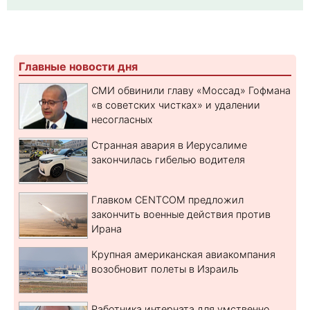
Главные новости дня
СМИ обвинили главу «Моссад» Гофмана
«в советских чистках» и удалении
несогласных
Странная авария в Иерусалиме
закончилась гибелью водителя
Главком CENTCOM предложил
закончить военные действия против
Ирана
Крупная американская авиакомпания
возобновит полеты в Израиль
Работника интерната для умственно