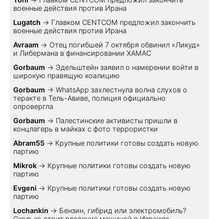
военные действия против Ирана
Lugatch
→
Главком CENTCOM предложил закончить
военные действия против Ирана
Avraam
→
Отец погибшей 7 октября обвинил «Ликуд»
и Либермана в финансировании ХАМАС
Gorbaum
→
Эдельштейн заявил о намерении войти в
широкую правящую коалицию
Gorbaum
→
WhatsApp захлестнула волна слухов о
теракте в Тель-Авиве, полиция официально
опровергла
Gorbaum
→
Палестинские активисты пришли в
концлагерь в майках с фото террористки
Abram55
→
Крупные политики готовы создать новую
партию
Mikrok
→
Крупные политики готовы создать новую
партию
Evgeni
→
Крупные политики готовы создать новую
партию
Lochankin
→
Бензин, гибрид или электромобиль?
Cколько стоит владение машиной в Израиле