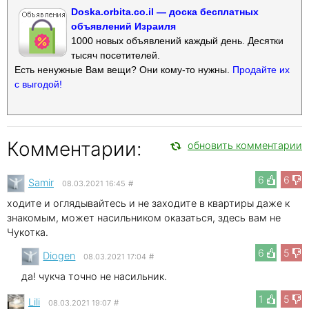
Doska.orbita.co.il — доска бесплатных
объявлений Израиля
1000 новых объявлений каждый день. Десятки
тысяч посетителей.
Есть ненужные Вам вещи? Они кому-то нужны.
Продайте их
с выгодой!
Комментарии:
обновить комментарии
6
6
Samir
08.03.2021 16:45
#
ходите и оглядывайтесь и не заходите в квартиры даже к
знакомым, может насильником оказаться, здесь вам не
Чукотка.
6
5
Diogen
08.03.2021 17:04
#
да! чукча точно не насильник.
1
5
Lili
08.03.2021 19:07
#