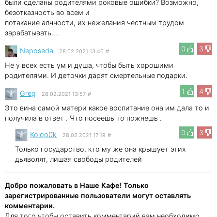
были сделаны родителями роковые ошибки? Возможно,
безотказность во всем и
потакание алчности, их нежелания честным трудом
зарабатывать....
0
3
Neposeda
28.02.2021 13:40
#
Не у всех есть ум и душа, чтобы быть хорошими
родителями. И деточки дарят смертельные подарки.
1
4
Greg
28.02.2021 13:57
#
Это вина самой матери какое воспитание она им дала то и
получила в ответ . Что посеешь то пожнешь .
0
3
Kolop0k
28.02.2021 17:19
#
Только государство, кто му же она крышует этих
дьяволят, лишая свободы родителей
Добро пожаловать в Наше Кафе! Только
зарегистрированные пользователи могут оставлять
комментарии.
Для того чтобы оставить комментарий вам необходимо