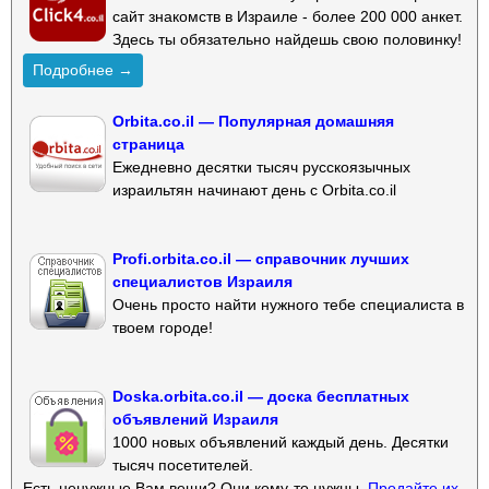
сайт знакомств в Израиле - более 200 000 анкет.
Здесь ты обязательно найдешь свою половинку!
Подробнее →
Orbita.co.il — Популярная домашняя
страница
Ежедневно десятки тысяч русскоязычных
израильтян начинают день с Orbita.co.il
Profi.orbita.co.il — справочник лучших
специалистов Израиля
Очень просто найти нужного тебе специалиста в
твоем городе!
Doska.orbita.co.il — доска бесплатных
объявлений Израиля
1000 новых объявлений каждый день. Десятки
тысяч посетителей.
Есть ненужные Вам вещи? Они кому-то нужны.
Продайте их