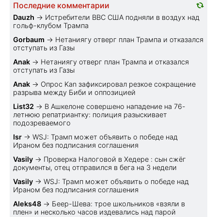
Последние комментарии
Dauzh
→
Истребители ВВС США подняли в воздух над
гольф-клубом Трампа
Gorbaum
→
Нетаниягу отверг план Трампа и отказался
отступать из Газы
Anak
→
Нетаниягу отверг план Трампа и отказался
отступать из Газы
Anak
→
Опрос Kan зафиксировал резкое сокращение
разрыва между Биби и оппозицией
List32
→
В Ашкелоне совершено нападение на 76-
летнюю репатриантку: полиция разыскивает
подозреваемого
Isr
→
WSJ: Трамп может объявить о победе над
Ираном без подписания соглашения
Vasily
→
Проверка Налоговой в Хедере : сын сжёг
документы, отец отправился в бега на 3 недели
Vasily
→
WSJ: Трамп может объявить о победе над
Ираном без подписания соглашения
Aleks48
→
Беер-Шева: трое школьников «взяли в
плен» и несколько часов издевались над парой