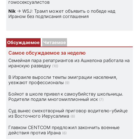
гомосексуалистов
Nik
→
WSJ: Трамп может объявить о победе над
Ираном без подписания соглашения
Обсуждаемое
Читаемое
Самое обсуждаемое за неделю
Семейная пара репатриантов из Ашкелона работала на
иранскую разведку
(10)
В Израиле выросли темпы эмиграции населения,
уезжают профессионалы
(9)
Бойкот в школе привел к самоубийству школьницы.
Родители подали многомиллионный иск
(7)
Суд вынес смехотворный приговор водителю-убийце
из Восточного Иерусалима
(6)
Главком CENTCOM предложил закончить военные
действия против Ирана
(6)