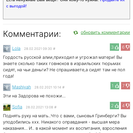
с выгодой!
Комментарии:
обновить комментарии
3
6
Lola
28.02.2021 09:30
#
Гордость русской алии,приходил и угрожал матери! Вы
знаете сколько таких говнюков в израильских тюрьмах
сидят, на чьи деньги? Не спрашиваете,а сидят там не пол
года!
1
7
Mashiyah
28.02.2021 10:14
#
Эти на Задорова не похожи...
2
4
Sofia
28.02.2021 13:08
#
Поднять руку на мать..Что с вами, сыновья Гринберги? Вы
уподобились xxx. Никакого оправдания - высшая мера
наказания... И.. в какой момент их воспитания, взросления