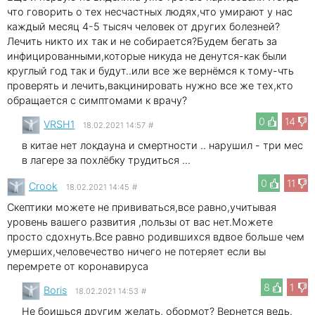
что говорить о тех несчастных людях,что умирают у нас
каждый месяц 4-5 тысяч человек от других болезней?
Лечить никто их так и не собирается?Будем бегать за
инфицированными,которые никуда не денутся-как были
круглый год так и будут..или все же вернёмся к тому-чть
проверять и лечить,вакцинировать нужно все же тех,кто
обращается с симптомами к врачу?
0
14
VRSH1
18.02.2021 14:57
#
в китае нет локдауна и смертности .. нарушил - три мес
в лагере за похлёбку трудиться ...
0
11
Crook
18.02.2021 14:45
#
Скептики можете не прививаться,все равно,учитывая
уровень вашего развития ,пользы от вас нет.Можете
просто сдохнуть.Все равно родившихся вдвое больше чем
умерших,человечество ничего не потеряет если вы
перемрете от коронавируса
8
1
Boris
18.02.2021 14:53
#
Не боишься другим желать, обормот? Вернется ведь.