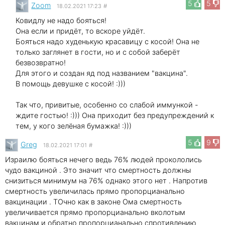
5
5
Zoom
18.02.2021 17:23
#
Ковидлу не надо бояться!
Она если и придёт, то вскоре уйдёт.
Бояться надо худенькую красавицу с косой! Она не
только заглянет в гости, но и с собой заберёт
безвозвратно!
Для этого и создан яд под названием "вакцина".
В помощь девушке с косой! :)))
Так что, привитые, особенно со слабой иммункой -
ждите гостью! :))) Она приходит без предупреждений к
тем, у кого зелёная бумажка! :)))
5
9
Greg
18.02.2021 17:01
#
Израилю бояться нечего ведь 76% людей прокололись
чудо вакциной . Это значит что смертность должны
снизиться минимум на 76% однако этого нет . Напротив
смертность увеличилась прямо пропорцианально
вакцинации . ТОчно как в законе Ома смертность
увеличивается прямо пропорцианально вколотым
вакцинам и обратно пропорцианально спротивлению