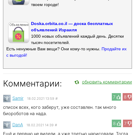
твоем городе!
Doska.orbita.co.il — доска бесплатных
объявлений Израиля
1000 новых объявлений каждый день. Десятки
тысяч посетителей.
Есть ненужные Вам вещи? Они кому-то нужны.
Продайте их
с выгодой!
Комментарии:
обновить комментарии
7
8
Samir
18.02.2021 13:59
#
список всех, кого заберут, уже составлен. так много
биороботов на нада.
8
7
DanА
18.02.2021 14:39
#
Ещё и первую не видели..а уже третью нарисовали .Тогда