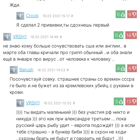
Жди.
0
9
Crook
18.02.2021 15:17
#
Я сделал 2 прививки,ты сдохнешь первый
0
14
VRSH1
18.02.2021 14:46
#
не знаю кому больше сочувствовать сша или англии.. в
марте оба главы кричали про грипп обычный ..и оба знали
ещё в январе про вирус ..от человека к человеку ..
4
6
Barush
18.02.2021 14:53
#
Посочувстауй совку. страшнее страны со времен сссра
ге было и.не бужет из за кремлевских убийц с руками в
крови.
3
13
VRSH1
18.02.2021 15:02
#
)))) ты видать маленький ))) без участия рф никто и
никуда ))) это как при александре третьем ....пока
русский царь рыбу удит - европа подождёт ))) а если
тебе страшно - в бункер биби )))) в схрон не ходи
..схроны брать не будут и говорить не будут ..)))