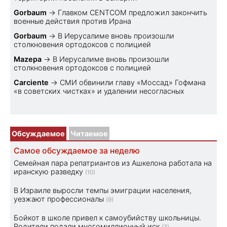
Gorbaum
→
Главком CENTCOM предложил закончить
военные действия против Ирана
Gorbaum
→
В Иерусалиме вновь произошли
столкновения ортодоксов с полицией
Mazepa
→
В Иерусалиме вновь произошли
столкновения ортодоксов с полицией
Carciente
→
СМИ обвинили главу «Моссад» Гофмана
«в советских чистках» и удалении несогласных
Обсуждаемое
Читаемое
Самое обсуждаемое за неделю
Семейная пара репатриантов из Ашкелона работала на
иранскую разведку
(10)
В Израиле выросли темпы эмиграции населения,
уезжают профессионалы
(9)
Бойкот в школе привел к самоубийству школьницы.
Родители подали многомиллионный иск