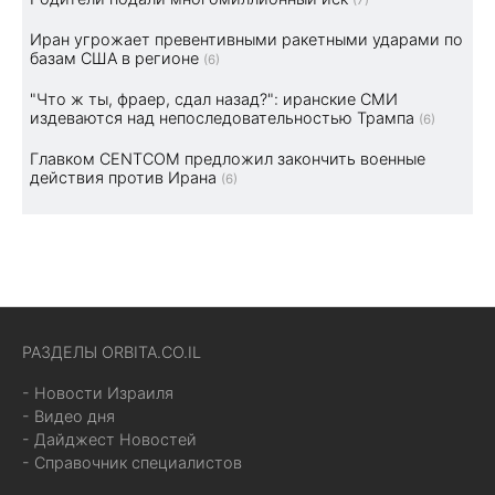
(7)
Иран угрожает превентивными ракетными ударами по
базам США в регионе
(6)
"Что ж ты, фраер, сдал назад?": иранские СМИ
издеваются над непоследовательностью Трампа
(6)
Главком CENTCOM предложил закончить военные
действия против Ирана
(6)
РАЗДЕЛЫ ORBITA.CO.IL
- Новости Израиля
- Видео дня
- Дайджест Новостей
- Справочник специалистов