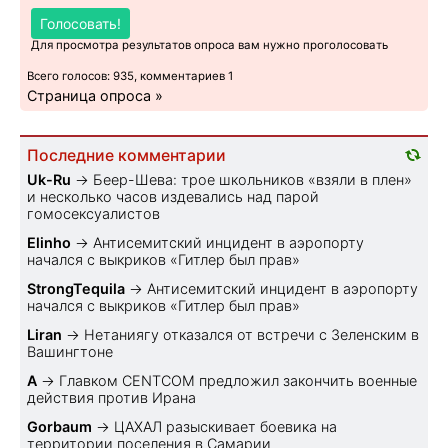
Голосовать!
Для просмотра результатов опроса вам нужно проголосовать
Всего голосов: 935, комментариев 1
Страница опроса »
Последние комментарии
Uk-Ru
→
Беер-Шева: трое школьников «взяли в плен»
и несколько часов издевались над парой
гомосексуалистов
Elinho
→
Антисемитский инцидент в аэропорту
начался с выкриков «Гитлер был прав»
StrongTequila
→
Антисемитский инцидент в аэропорту
начался с выкриков «Гитлер был прав»
Liran
→
Нетаниягу отказался от встречи с Зеленским в
Вашингтоне
A
→
Главком CENTCOM предложил закончить военные
действия против Ирана
Gorbaum
→
ЦАХАЛ разыскивает боевика на
территории поселения в Самарии