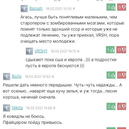
5
5
Barush
18.02.2021 15:55
#
Агась, лучше быть понятливым маленьким, чем
старопером с зомбированными мозгами, которые
помнят только здохший ссср и которые уже не
подлежат лечению, ты уже приехал, VRSH, пора
очищать место молодежи.
1
11
VRSH1
18.02.2021 19:15
#
сдыхают пока сша и европа ..))) а подростки
пусть в европе беснуются )))
5
0
Boris
18.02.2021 14:52
#
Решили дать немного передышки. Чуть-чуть надежды... А
вот осенью...наварят еще кучу зелья, и уж тогда...песня
хороша, начинай сначала.
2
6
Nikita
18.02.2021 14:56
#
Я ковидлы не боюсь.
Пфайцером пойду привьюсь.