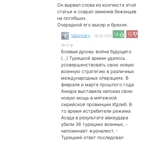
Он вырвал слова из контекста этой
статьи и соврал заменив беженцев
на погибших.
Очередной его высер и брехня.
14
15
Valumsky
16.02.2021
19:17
#
Боевые дроны: война будущего
(...) Турецкой армии удалось
усовершенствовать свою новую
военную стратегию в различных
международных операциях. В
феврале и марте прошлого года
Анкара выставила напоказ свою
новую мощь в мятежной
сирийской провинции Идлиб. В
то время истребители режима
Асада в результате авиаудара
убили 36 турецких военных, -
напоминает журналист. -
Турецкий ответ последовал