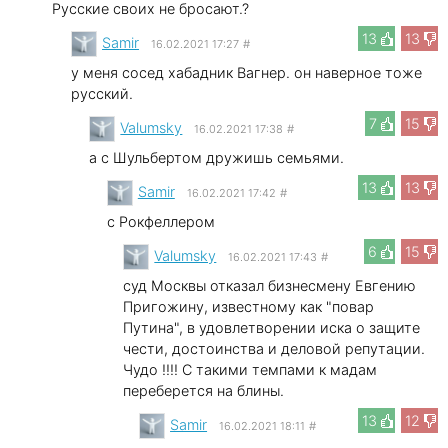
Русские своих не бросают.?
13
13
Samir
16.02.2021 17:27
#
у меня сосед хабадник Вагнер. он наверное тоже
русский.
7
15
Valumsky
16.02.2021 17:38
#
а с Шульбертом дружишь семьями.
13
13
Samir
16.02.2021 17:42
#
с Рокфеллером
6
15
Valumsky
16.02.2021 17:43
#
суд Москвы отказал бизнесмену Евгению
Пригожину, известному как "повар
Путина", в удовлетворении иска о защите
чести, достоинства и деловой репутации.
Чудо !!!! С такими темпами к мадам
переберется на блины.
13
12
Samir
16.02.2021 18:11
#