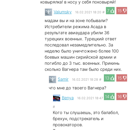
ковырялка! в носу у себя поковыряй!
7
15
Valumsky
16.02.2021 18:20
#
мадам вы и на зоне побывали?
Истребители режима Асада в
результате авиаудара убили 36
турецких военных. Турецкий ответ
последовал незамедлительно. За
неделю было уничтожено более 100
боевых машин сирийской армии и
погибло до 3 тыс. военных. Прикинь
сколько Вагнера там было среди них.
13
15
Samir
16.02.2021 18:28
#
что мне до твоего Вагнера?
14
16
Benya
16.02.2021 18:47
#
Кого ты слушаешь, это балабол,
брехун, подстрекатель и
провокаторов.