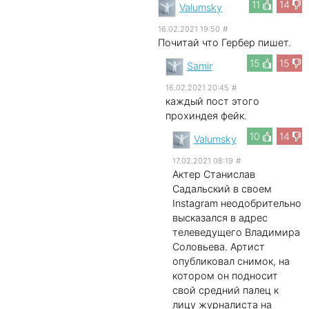
11
14
Valumsky
16.02.2021 19:50
#
Почитай что Гербер пишет.
15
15
Samir
16.02.2021 20:45
#
каждый пост этого
прохиндея фейк.
10
14
Valumsky
17.02.2021 08:19
#
Актер Станислав
Садальский в своем
Instagram неодобрительно
высказался в адрес
телеведущего Владимира
Соловьева. Артист
опубликовал снимок, на
котором он подносит
свой средний палец к
лицу журналиста на