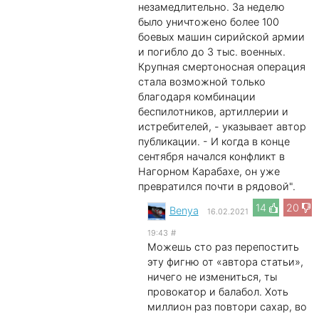
незамедлительно. За неделю
было уничтожено более 100
боевых машин сирийской армии
и погибло до 3 тыс. военных.
Крупная смертоносная операция
стала возможной только
благодаря комбинации
беспилотников, артиллерии и
истребителей, - указывает автор
публикации. - И когда в конце
сентября начался конфликт в
Нагорном Карабахе, он уже
превратился почти в рядовой".
14
20
Benya
16.02.2021
19:43
#
Можешь сто раз перепостить
эту фигню от «автора статьи»,
ничего не измениться, ты
провокатор и балабол. Хоть
миллион раз повтори сахар, во