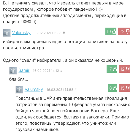
Б. Нетаниягу сказал , что Израиль станет первым в мире
государством , которое победит пандемию ! ㋛
(долгие продолжительные аплодисменты , переходящие в
овацию ! 〠〠 :))
10
22
Valumsky
16.02.2021 05:38
#
избирателям приелась идея о ротации политиков на посту
премьер-министра.
Одного "съели" избиратели . а он оказался не кошерный.
17
12
Samir
16.02.2021 14:12
#
бла бля...
8
15
Valumsky
16.02.2021 14:58
#
Повстанцы в ЦАР антиправительственная «Коалиция
патриотов за перемены» 10 февраля убила нескольких
бойцов частной военной компании Вагнера. Еще
один, как сообщается, был взят в заложники. Помимо
этого, повстанцы утверждают, что уничтожили
грузовик наемников.