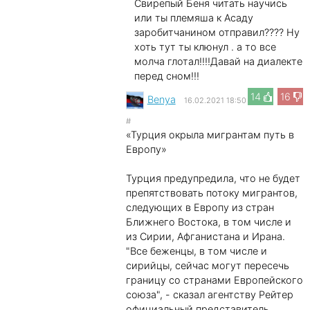
Свирепый Беня читать научись
или ты племяша к Асаду
заробитчанином отправил???? Ну
хоть тут ты клюнул . а то все
молча глотал!!!!Давай на диалекте
перед сном!!!
14
16
Benya
16.02.2021 18:50
#
«Турция окрыла мигрантам путь в
Европу»
Турция предупредила, что не будет
препятствовать потоку мигрантов,
следующих в Европу из стран
Ближнего Востока, в том числе и
из Сирии, Афганистана и Ирана.
"Все беженцы, в том числе и
сирийцы, сейчас могут пересечь
границу со странами Европейского
союза", - сказал агентству Рейтер
официальный представитель