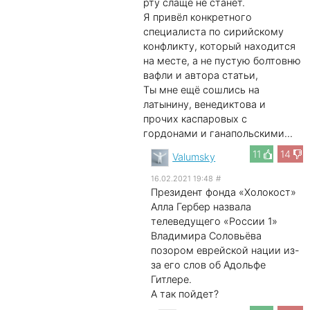
рту слаще не станет.
Я привёл конкретного
специалиста по сирийскому
конфликту, который находится
на месте, а не пустую болтовню
вафли и автора статьи,
Ты мне ещё сошлись на
латынину, венедиктова и
прочих каспаровых с
гордонами и ганапольскими...
11
14
Valumsky
16.02.2021 19:48
#
Президент фонда «Холокост»
Алла Гербер назвала
телеведущего «России 1»
Владимира Соловьёва
позором еврейской нации из-
за его слов об Адольфе
Гитлере.
А так пойдет?