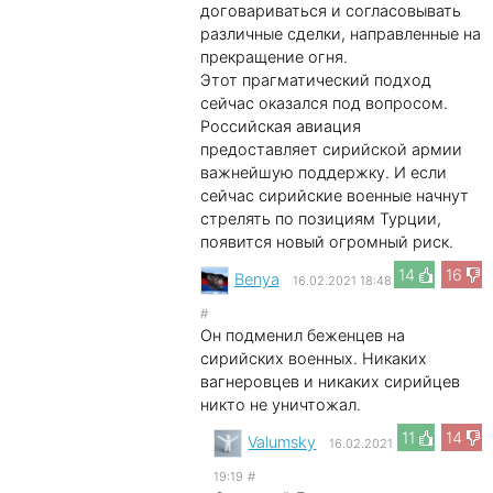
договариваться и согласовывать
различные сделки, направленные на
прекращение огня.
Этот прагматический подход
сейчас оказался под вопросом.
Российская авиация
предоставляет сирийской армии
важнейшую поддержку. И если
сейчас сирийские военные начнут
стрелять по позициям Турции,
появится новый огромный риск.
14
16
Benya
16.02.2021 18:48
#
Он подменил беженцев на
сирийских военных. Никаких
вагнеровцев и никаких сирийцев
никто не уничтожал.
11
14
Valumsky
16.02.2021
19:19
#