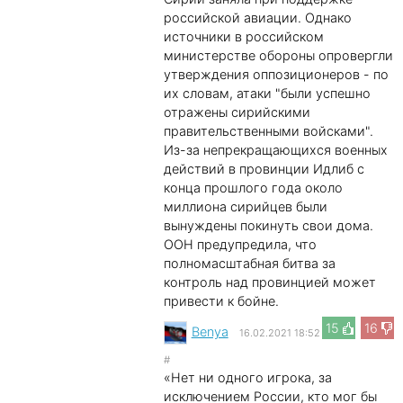
российской авиации. Однако
источники в российском
министерстве обороны опровергли
утверждения оппозиционеров - по
их словам, атаки "были успешно
отражены сирийскими
правительственными войсками".
Из-за непрекращающихся военных
действий в провинции Идлиб с
конца прошлого года около
миллиона сирийцев были
вынуждены покинуть свои дома.
ООН предупредила, что
полномасштабная битва за
контроль над провинцией может
привести к бойне.
15
16
Benya
16.02.2021 18:52
#
«Нет ни одного игрока, за
исключением России, кто мог бы