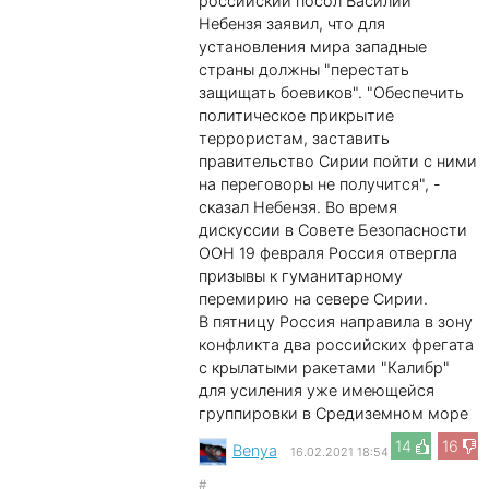
российский посол Василий
Небензя заявил, что для
установления мира западные
страны должны "перестать
защищать боевиков". "Обеспечить
политическое прикрытие
террористам, заставить
правительство Сирии пойти с ними
на переговоры не получится", -
сказал Небензя. Во время
дискуссии в Совете Безопасности
ООН 19 февраля Россия отвергла
призывы к гуманитарному
перемирию на севере Сирии.
В пятницу Россия направила в зону
конфликта два российских фрегата
с крылатыми ракетами "Калибр"
для усиления уже имеющейся
группировки в Средиземном море
14
16
Benya
16.02.2021 18:54
#