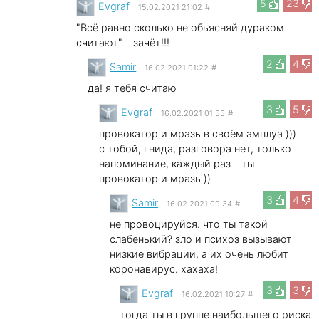
5
23
Evgraf
15.02.2021 21:02
#
"Всё равно сколько не обьясняй дураком
считают" - зачёт!!!
2
4
Samir
16.02.2021 01:22
#
да! я тебя считаю
3
5
Evgraf
16.02.2021 01:55
#
провокатор и мразь в своём амплуа )))
с тобой, гнида, разговора нет, только
напоминание, каждый раз - ты
провокатор и мразь ))
3
4
Samir
16.02.2021 09:34
#
не провоцируйся. что ты такой
слабенький? зло и психоз вызывают
низкие вибрации, а их очень любит
коронавирус. хахаха!
3
3
Evgraf
16.02.2021 10:27
#
тогда ты в группе наибольшего риска