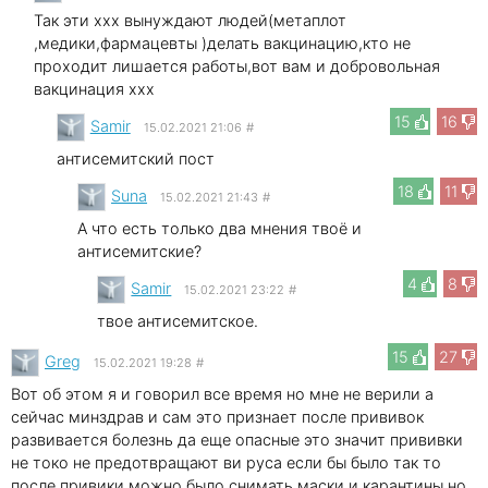
Так эти xxx вынуждают людей(метаплот
,медики,фармацевты )делать вакцинацию,кто не
проходит лишается работы,вот вам и добровольная
вакцинация xxx
15
16
Samir
15.02.2021 21:06
#
антисемитский пост
18
11
Suna
15.02.2021 21:43
#
А что есть только два мнения твоё и
антисемитские?
4
8
Samir
15.02.2021 23:22
#
твое антисемитское.
15
27
Greg
15.02.2021 19:28
#
Вот об этом я и говорил все время но мне не верили а
сейчас минздрав и сам это признает после прививок
развивается болезнь да еще опасные это значит прививки
не токо не предотвращают ви руса если бы было так то
после привики можно было снимать маски и карантины но