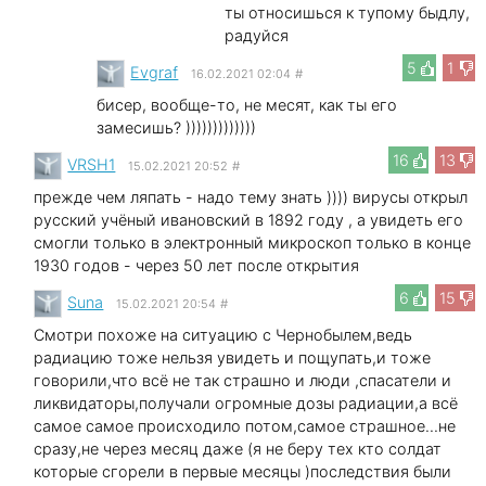
ты относишься к тупому быдлу,
радуйся
5
1
Evgraf
16.02.2021 02:04
#
бисер, вообще-то, не месят, как ты его
замесишь? )))))))))))))
16
13
VRSH1
15.02.2021 20:52
#
прежде чем ляпать - надо тему знать )))) вирусы открыл
русский учёный ивановский в 1892 году , а увидеть его
смогли только в электронный микроскоп только в конце
1930 годов - через 50 лет после открытия
6
15
Suna
15.02.2021 20:54
#
Смотри похоже на ситуацию с Чернобылем,ведь
радиацию тоже нельзя увидеть и пощупать,и тоже
говорили,что всё не так страшно и люди ,спасатели и
ликвидаторы,получали огромные дозы радиации,а всё
самое самое происходило потом,самое страшное...не
сразу,не через месяц даже (я не беру тех кто солдат
которые сгорели в первые месяцы )последствия были