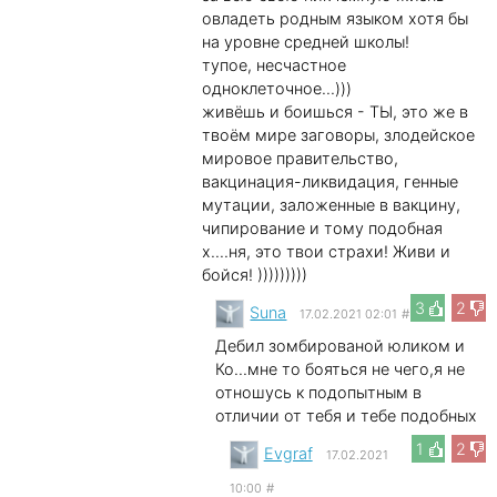
овладеть родным языком хотя бы
на уровне средней школы!
тупое, несчастное
одноклеточное...)))
живёшь и боишься - ТЫ, это же в
твоём мире заговоры, злодейское
мировое правительство,
вакцинация-ликвидация, генные
мутации, заложенные в вакцину,
чипирование и тому подобная
х....ня, это твои страхи! Живи и
бойся! )))))))))
3
2
Suna
17.02.2021 02:01
#
Дебил зомбированой юликом и
Ко...мне то бояться не чего,я не
отношусь к подопытным в
отличии от тебя и тебе подобных
1
2
Evgraf
17.02.2021
10:00
#