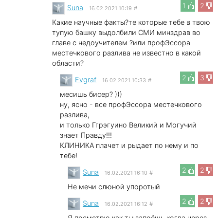
1
2
Suna
16.02.2021 10:19
#
Какие научные факты?те которые тебе в твою
тупую башку выдолбили СМИ минздрав во
главе с недоучителем ?или профЭссора
местечкового разлива не известно в какой
области?
2
3
Evgraf
16.02.2021 10:33
#
месишь бисер? )))
ну, ясно - все профЭссора местечкового
разлива,
и только Ггрэгуино Великий и Могучий
знает Правду!!!
КЛИНИКА плачет и рыдает по нему и по
тебе!
2
2
Suna
16.02.2021 16:10
#
Не мечи слюной упоротый
2
2
Suna
16.02.2021 16:12
#
Я посмотрю как ты запоёшь,когда через