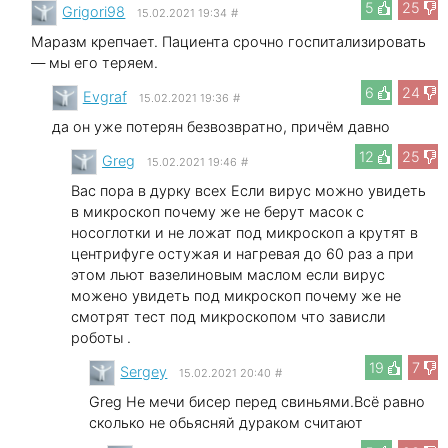
5
25
Grigori98
15.02.2021 19:34
#
Маразм крепчает. Пациента срочно госпитализировать
— мы его теряем.
6
24
Evgraf
15.02.2021 19:36
#
да он уже потерян безвозвратно, причём давно
12
25
Greg
15.02.2021 19:46
#
Вас пора в дурку всех Если вирус можно увидеть
в микроскоп почему же не берут масок с
носоглотки и не ложат под микроскоп а крутят в
центрифуге остужая и нагревая до 60 раз а при
этом льют вазелиновым маслом если вирус
можено увидеть под микроскоп почему же не
смотрят тест под микроскопом что зависли
роботы .
19
7
Sergey
15.02.2021 20:40
#
Greg Не мечи бисер перед свиньями.Всё равно
сколько не обьясняй дураком считают