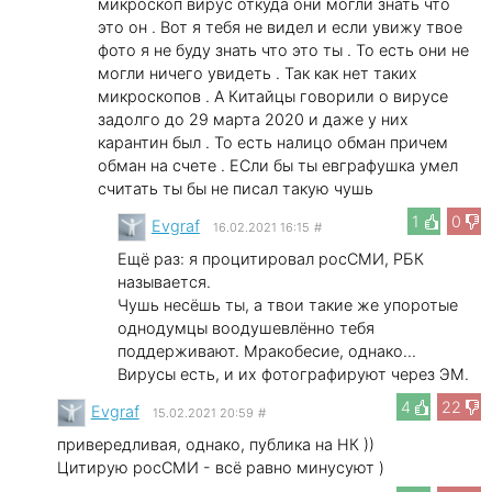
микроскоп вирус откуда они могли знать что
это он . Вот я тебя не видел и если увижу твое
фото я не буду знать что это ты . То есть они не
могли ничего увидеть . Так как нет таких
микроскопов . А Китайцы говорили о вирусе
задолго до 29 марта 2020 и даже у них
карантин был . То есть налицо обман причем
обман на счете . ЕСли бы ты евграфушка умел
считать ты бы не писал такую чушь
1
0
Evgraf
16.02.2021 16:15
#
Ещё раз: я процитировал росСМИ, РБК
называется.
Чушь несёшь ты, а твои такие же упоротые
однодумцы воодушевлённо тебя
поддерживают. Мракобесие, однако...
Вирусы есть, и их фотографируют через ЭМ.
4
22
Evgraf
15.02.2021 20:59
#
привередливая, однако, публика на НК ))
Цитирую росСМИ - всё равно минусуют )