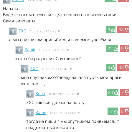
Начало......
Будете потом слезы лить ,что пошли на эти испытания.
Сами виноваты
9
33
ZXC
15.02.2021 19:23
#
а мы спутником привьёмся,и в космос унесёмся....
22
9
Samir
15.02.2021 19:26
#
кто тебе разрешит Спутником?
9
33
ZXC
15.02.2021 19:40
#
мне спутником???неее,сначала пусть мои враги
уколятся... ,
20
7
Suna
15.02.2021 20:48
#
ZXC как всегда xxx на посту
17
8
Samir
15.02.2021 21:06
#
тогда не пиши " мы спутником привьемся..."
неадекватный какой то.