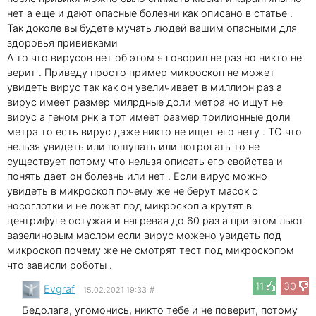
нет а еще и дают опасные болезни как описано в статье .
Так доколе вы будете мучать людей вашим опасными для
здоровья прививками
А то что вирусов нет об этом я говорил не раз но никто не
верит . Приведу просто пример микроскоп не может
увидеть вирус так как он увеличивает в миллион раз а
вирус имеет размер милрдные доли метра но ищут не
вирус а геном рнк а тот имеет размер трилионные доли
метра то есть вирус даже никто не ищет его нету . ТО что
нельзя увидеть или пошупать или потрогать то не
существует потому что нельзя описать его свойства и
понять дает он болезнь или нет . Если вирус можно
увидеть в микроскоп почему же не берут масок с
носоглотки и не ложат под микроскоп а крутят в
центрифуге остужая и нагревая до 60 раз а при этом льют
вазелиновым маслом если вирус можено увидеть под
микроскоп почему же не смотрят тест под микроскопом
что зависли роботы .
11
30
Evgraf
15.02.2021 19:33
#
Бедолага, угомонись, никто тебе и не поверит, потому