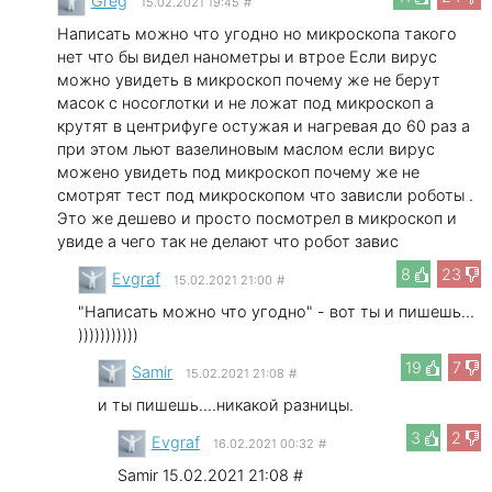
Greg
15.02.2021 19:45
#
Написать можно что угодно но микроскопа такого
нет что бы видел нанометры и втрое Если вирус
можно увидеть в микроскоп почему же не берут
масок с носоглотки и не ложат под микроскоп а
крутят в центрифуге остужая и нагревая до 60 раз а
при этом льют вазелиновым маслом если вирус
можено увидеть под микроскоп почему же не
смотрят тест под микроскопом что зависли роботы .
Это же дешево и просто посмотрел в микроскоп и
увиде а чего так не делают что робот завис
8
23
Evgraf
15.02.2021 21:00
#
"Написать можно что угодно" - вот ты и пишешь...
)))))))))))
19
7
Samir
15.02.2021 21:08
#
и ты пишешь....никакой разницы.
3
2
Evgraf
16.02.2021 00:32
#
Samir 15.02.2021 21:08 #