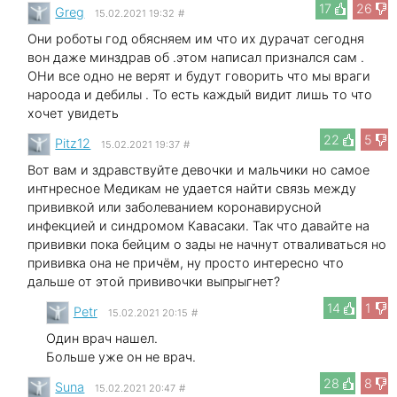
17
26
Greg
15.02.2021 19:32
#
Они роботы год обясняем им что их дурачат сегодня
вон даже минздрав об .этом написал признался сам .
ОНи все одно не верят и будут говорить что мы враги
нароода и дебилы . То есть каждый видит лишь то что
хочет увидеть
22
5
Pitz12
15.02.2021 19:37
#
Вот вам и здравствуйте девочки и мальчики но самое
интнресное Медикам не удается найти связь между
прививкой или заболеванием коронавирусной
инфекцией и синдромом Кавасаки. Так что давайте на
прививки пока бейцим о зады не начнут отваливаться но
прививка она не причём, ну просто интересно что
дальше от этой прививочки выпрыгнет?
14
1
Petr
15.02.2021 20:15
#
Один врач нашел.
Больше уже он не врач.
28
8
Suna
15.02.2021 20:47
#