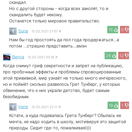
скандал.
Но с другой стороны - когда всех заколят, то и
скандалить будет некому.
Останется только мировое правительство.
16
5
Suna
15.02.2021 21:07
#
Нам бы год простоять да пол года продержаться...а
потом ...страшно представить...амэн
28
12
Benya
15.02.2021 20:18
#
Когда снимут гриф секретности и запрет на публикацию,
про пробочные эффекты и проблемы спровоцированные
этой прививкой, мир узнаёт не только много интересного,
но и поймёт сколько развелось Грет Тунберг, у которых
обвинение, что к них украли детство, будет самым
безобидным.
18
1
Irene
15.02.2021 22:11
#
Кстати, а куда подевалась Грета Тунберг? Сбылась ее
мечта, не надо ходить в школу, мотивируя это защитой
природы. Сидит где-то, помалкивая))))