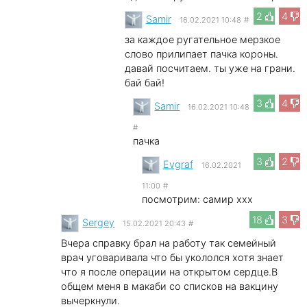
2
4
Samir
16.02.2021 10:48
#
за каждое ругательное мерзкое
слово прилипает пачка короны.
давай посчитаем. ты уже на грани.
бай бай!
3
4
Samir
16.02.2021 10:48
#
пачка
3
2
Evgraf
16.02.2021
11:00
#
посмотрим: самир xxx
18
3
Sergey
15.02.2021 20:43
#
Вчера справку брал на работу так семейный
врач уговаривала что бы укололся хотя знает
что я после операции на открытом сердце.В
общем меня в макаби со списков на вакцину
вычеркнули.