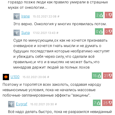
гораздо позже люди как правило умирали в страшных
муках от онкологии...
2
1
Irene
15.02.2021 22:08
#
Это верно. Онкология у многих проявилась потом.
0
0
Suna
17.02.2021 13:43
#
Судя по минусующим,ох как не хочется признавать
очевидное и хочется гнать мысли и не думать о
будущих последствия которые необратимо наступят
и убеждать себя через силу,что сделали всё
правильно,и что и в мыслях не может быть,что
минздрав держит людей за полных лохов
15
21
U100
15.02.2021 20:06
#
Поэтому и торопятся всех заколоть, создавая народу
невыносимые условия, пока не начались массовые
побочные-запланированные эффекты "вакцины".
7
25
Evgraf
15.02.2021 20:30
#
Всё надо делать быстро, пока не разразился невиданный