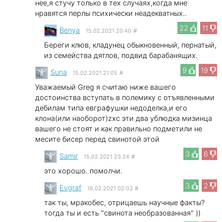
нее,я стучу только в тех случаях,когда мне
нравятся перлы психически неадекватных..
22
11
Benya
15.02.2021 20:40
#
Береги клюв, кладунец обыкновенный, пернатый,
из семейства дятлов, подвид барабанящих.
9
19
Suna
15.02.2021 21:05
#
Уважаемый Greg я считаю ниже вашего
достоинства вступать в полемику с отъявленными
дебилам типа евграфушки недоделка,и его
клона(или наоборот)zxc эти два ублюдка мизинца
вашего не стоят и как правильно подметили не
месите бисер перед свинотой этой
3
6
Samir
15.02.2021 23:24
#
это хорошо. помолчи.
3
2
Evgraf
16.02.2021 02:03
#
так ты, мракобес, отрицаешь научные факты?
тогда ты и есть "свинота необразованная" ))