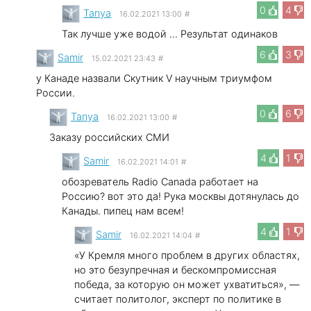
0
4
Tanya
16.02.2021 13:00
#
Так лучше уже водой ... Результат одинаков
6
3
Samir
15.02.2021 23:43
#
у Канаде назвали Скутник V научным триумфом
России.
0
6
Tanya
16.02.2021 13:00
#
Заказу российских СМИ
4
1
Samir
16.02.2021 14:01
#
обозреватель Radio Canada работает на
Россию? вот это да! Рука москвы дотянулась до
Канады. пипец нам всем!
4
1
Samir
16.02.2021 14:04
#
«У Кремля много проблем в других областях,
но это безупречная и бескомпромиссная
победа, за которую он может ухватиться», —
считает политолог, эксперт по политике в