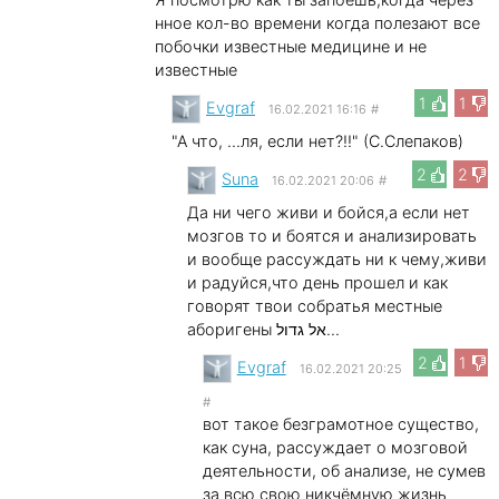
нное кол-во времени когда полезают все
побочки известные медицине и не
известные
1
1
Evgraf
16.02.2021 16:16
#
"А что, ...ля, если нет?!!" (С.Слепаков)
2
2
Suna
16.02.2021 20:06
#
Да ни чего живи и бойся,а если нет
мозгов то и боятся и анализировать
и вообще рассуждать ни к чему,живи
и радуйся,что день прошел и как
говорят твои собратья местные
аборигены אל גדול...
2
1
Evgraf
16.02.2021 20:25
#
вот такое безграмотное существо,
как суна, рассуждает о мозговой
деятельности, об анализе, не сумев
за всю свою никчёмную жизнь