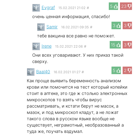
5
23
Evgraf
15.02.2021 21:02
#
очень ценная информация, спасибо!
3
3
Samir
16.02.2021 09:35
#
тебе вакцина все равно не поможет.
15
3
Irene
15.02.2021 22:06
#
Они всех уговаривают. У них приказ такой
сверху.
5
2
Baal40
16.02.2021 01:27
#
Как проще выявить беременность анализом
крови или помочится на тест который копейки
стоит в аптеке, это где ж столько электронных
микроскопов то взять чтобы вирус
рассматривать, и кстати берут не масок, а
мазок, и под микроскоп кладут, а не ложат
такого слова в русском языке вообще не
существует, неграмотный, необразованный а
туда же, поучать вздумал.