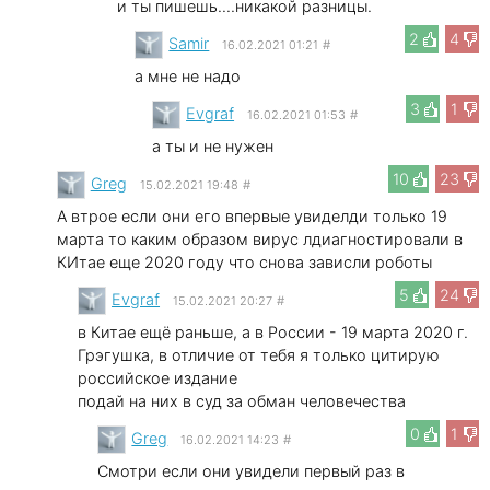
и ты пишешь....никакой разницы.
2
4
Samir
16.02.2021 01:21
#
а мне не надо
3
1
Evgraf
16.02.2021 01:53
#
а ты и не нужен
10
23
Greg
15.02.2021 19:48
#
А втрое если они его впервые увиделди только 19
марта то каким образом вирус лдиагностировали в
КИтае еще 2020 году что снова зависли роботы
5
24
Evgraf
15.02.2021 20:27
#
в Китае ещё раньше, а в России - 19 марта 2020 г.
Грэгушка, в отличие от тебя я только цитирую
российское издание
подай на них в суд за обман человечества
0
1
Greg
16.02.2021 14:23
#
Смотри если они увидели первый раз в