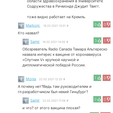
области здравоохранения в Университете
Содружества в Ричмонде Джудит Твигг.
тоже видно работает на Кремль.
0
0
Markoni
16.02.2021 13:01
#
Кто назвал?
3
1
Samir
16.02.2021 14:00
#
Обозреватель Radio Canada Тамара Альтереско
назвала интерес к вакцине от коронавируса
«Спутник V» крупной научной и
дипломатической победой России.
1
0
Monia
22.02.2021 12:25
#
А почему нет?Ведь там руководителем и
гл.разработчиком был некий Гинцбург?
0
0
Samir
22.02.2021 17:06
#
и что? от этого вакцина плохая?