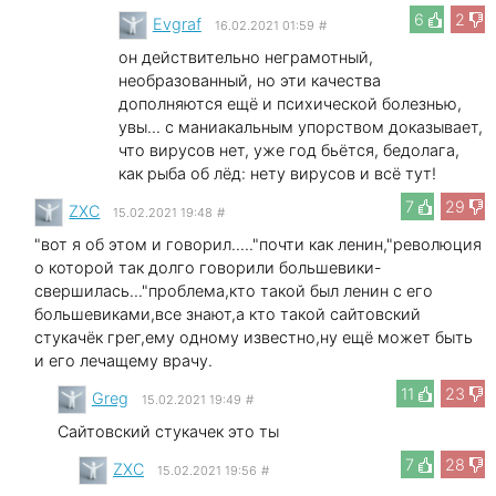
6
2
Evgraf
16.02.2021 01:59
#
он действительно неграмотный,
необразованный, но эти качества
дополняются ещё и психической болезнью,
увы... с маниакальным упорством доказывает,
что вирусов нет, уже год бьётся, бедолага,
как рыба об лёд: нету вирусов и всё тут!
7
29
ZXC
15.02.2021 19:48
#
"вот я об этом и говорил....."почти как ленин,"революция
о которой так долго говорили большевики-
свершилась..."проблема,кто такой был ленин c его
большевиками,все знают,а кто такой сайтовский
стукачёк грег,ему одному известно,ну ещё может быть
и его лечащему врачу.
11
23
Greg
15.02.2021 19:49
#
Сайтовский стукачек это ты
7
28
ZXC
15.02.2021 19:56
#