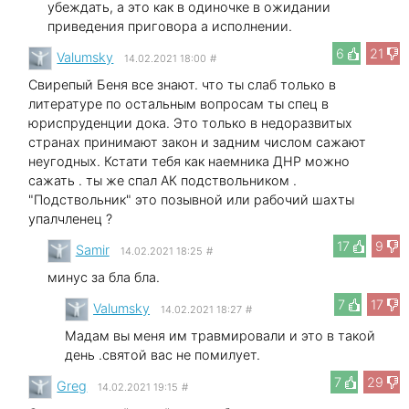
убеждать, а это как в одиночке в ожидании
приведения приговора а исполнении.
6
21
Valumsky
14.02.2021 18:00
#
Свирепый Беня все знают. что ты слаб только в
литературе по остальным вопросам ты спец в
юриспруденции дока. Это только в недоразвитых
странах принимают закон и задним числом сажают
неугодных. Кстати тебя как наемника ДНР можно
сажать . ты же спал АК подствольником .
"Подствольник" это позывной или рабочий шахты
упалчленец ?
17
9
Samir
14.02.2021 18:25
#
минус за бла бла.
7
17
Valumsky
14.02.2021 18:27
#
Мадам вы меня им травмировали и это в такой
день .святой вас не помилует.
7
29
Greg
14.02.2021 19:15
#