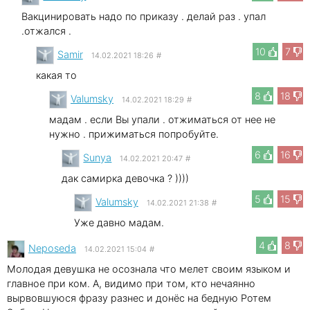
Вакцинировать надо по приказу . делай раз . упал
.отжался .
10
7
Samir
14.02.2021 18:26
#
какая то
8
18
Valumsky
14.02.2021 18:29
#
мадам . если Вы упали . отжиматься от нее не
нужно . прижиматься попробуйте.
6
16
Sunya
14.02.2021 20:47
#
дак самирка девочка ? ))))
5
15
Valumsky
14.02.2021 21:38
#
Уже давно мадам.
4
8
Neposeda
14.02.2021 15:04
#
Молодая девушка не осознала что мелет своим языком и
главное при ком. А, видимо при том, кто нечаянно
вырвовшуюся фразу разнес и донёс на бедную Ротем