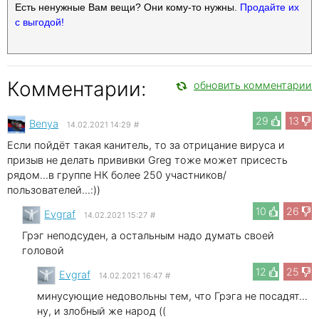
Есть ненужные Вам вещи? Они кому-то нужны.
Продайте их
с выгодой!
Комментарии:
обновить комментарии
29
13
Benya
14.02.2021 14:29
#
Если пойдёт такая канитель, то за отрицание вируса и
призыв не делать прививки Greg тоже может присесть
рядом...в группе НК более 250 участников/
пользователей...:))
10
26
Evgraf
14.02.2021 15:27
#
Грэг неподсуден, а остальным надо думать своей
головой
12
25
Evgraf
14.02.2021 16:47
#
минусующие недовольны тем, что Грэга не посадят...
ну, и злобный же народ ((