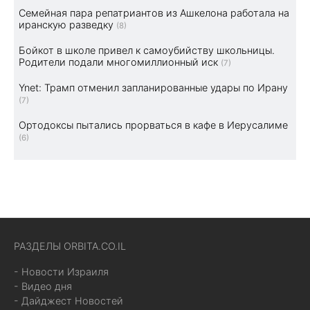
Семейная пара репатриантов из Ашкелона работала на
иранскую разведку
(8)
Бойкот в школе привел к самоубийству школьницы.
Родители подали многомиллионный иск
(7)
Ynet: Трамп отменил запланированные удары по Ирану
(7)
Ортодоксы пытались прорваться в кафе в Иерусалиме
(6)
РАЗДЕЛЫ ORBITA.CO.IL
- Новости Израиля
- Видео дня
- Дайджест Новостей