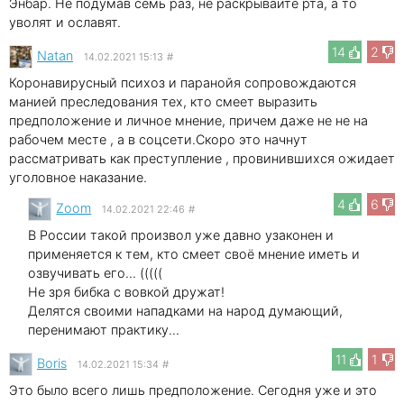
Энбар. Не подумав семь раз, не раскрывайте рта, а то
уволят и ославят.
14
2
Natan
14.02.2021 15:13
#
Коронавирусный психоз и паранойя сопровождаются
манией преследования тех, кто смеет выразить
предположение и личное мнение, причем даже не не на
рабочем месте , а в соцсети.Скоро это начнут
рассматривать как преступление , провинившихся ожидает
уголовное наказание.
4
6
Zoom
14.02.2021 22:46
#
В России такой произвол уже давно узаконен и
применяется к тем, кто смеет своё мнение иметь и
озвучивать его... (((((
Не зря бибка с вовкой дружат!
Делятся своими нападками на народ думающий,
перенимают практику...
11
1
Boris
14.02.2021 15:34
#
Это было всего лишь предположение. Сегодня уже и это