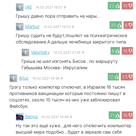
22
10
I46
14.02.2021 16:57
#
Грышу давно пора отправить на нары...
20
6
Marbur
14.02.2021 19:03
#
Гришу судить не будут,пошлют на психиатрическое
обследование.А дальше лечебница закрытого типа.
6
16
Valumsky
14.02.2021 21:45
#
Гриша не шел изгонять Бесов . по маршруту
Габышева Москва- Иерусалим
12
23
Artur
14.02.2021 16:36
#
Грэгу только компютер отключат, в Израиле 16 тысяч
противников вакцинации которые постоянно пишут в
соцсетях, около 10 тысяч из них уже заблокировал
Фейсбук.
21
16
Benya
14.02.2021 16:46
#
Ну так это ещё хуже...для него отключить компьютер
высшей мере подобно...будет в зеркале сам себя