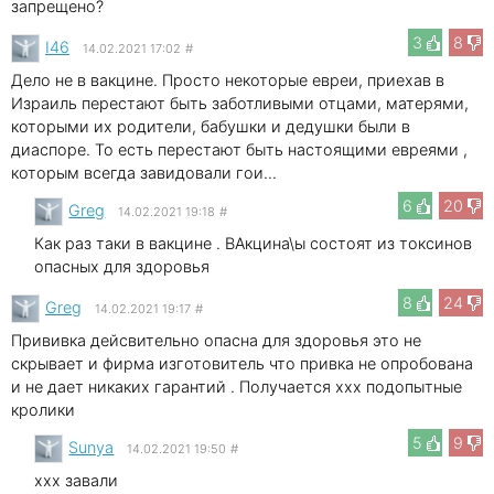
запрещено?
3
8
I46
14.02.2021 17:02
#
Дело не в вакцине. Просто некоторые евреи, приехав в
Израиль перестают быть заботливыми отцами, матерями,
которыми их родители, бабушки и дедушки были в
диаспоре. То есть перестают быть настоящими евреями ,
которым всегда завидовали гои...
6
20
Greg
14.02.2021 19:18
#
Как раз таки в вакцине . ВАкцина\ы состоят из токсинов
опасных для здоровья
8
24
Greg
14.02.2021 19:17
#
Прививка дейсвительно опасна для здоровья это не
скрывает и фирма изготовитель что привка не опробована
и не дает никаких гарантий . Получается xxx подопытные
кролики
5
9
Sunya
14.02.2021 19:50
#
xxx завали