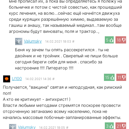
мне прописал их, а пока вы определяетесь я полежу на
больничке и потом с чистой совестью, как прошедший
курс лечения, на волю...сейчас ещё начнётся движуха
среди курящих разрешённую химию, выдаваемую за
гашиш и анашу, так называемый медикал...там вообще
агрономы будут виноваты, поля и трактор..,
5
18
Valumsky
14.02.2021 18:03
#
Беня ну зачем ты опять рассекретился . ты не
двойник и не тройник . Свирепый не пиши больше
сегодня береги себя для меня . спасибо за
настроение !!!! Литератор !!!!
15
11
U100
14.02.2021 14:36
#
Получается, "вакцина" святая и неподсудная, как римский
поп!
А кто ее критикует - антихрист! )
Власти любыми методами стремятся поскорее провести
отсроченную эвтаназию всему населению, пока не
начались массовые побочные-запланированные эффекты.
3
21
Valumsky
14.02.2021 18:05
#