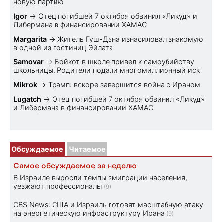
новую партию
Igor
→
Отец погибшей 7 октября обвинил «Ликуд» и
Либермана в финансировании ХАМАС
Margarita
→
Житель Гуш-Дана изнасиловал знакомую
в одной из гостиниц Эйлата
Samovar
→
Бойкот в школе привел к самоубийству
школьницы. Родители подали многомиллионный иск
Mikrok
→
Трамп: вскоре завершится война с Ираном
Lugatch
→
Отец погибшей 7 октября обвинил «Ликуд»
и Либермана в финансировании ХАМАС
Обсуждаемое
Читаемое
Самое обсуждаемое за неделю
В Израиле выросли темпы эмиграции населения,
уезжают профессионалы
(9)
CBS News: США и Израиль готовят масштабную атаку
на энергетическую инфраструктуру Ирана
(9)