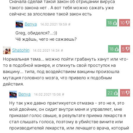
Сначала сделай такой закон об отрицании вируса
такого закона нет . А вот тебя можно сажать уже
сейчачс за злословие такой закон есть
18
10
Benya
14.02.2021 19:59
#
Greg, обиделся?...:))
Чё ждёшь, чего не сажаешь?
18
5
Shatohin
14.02.2021 14:34
#
Нормальная тема... можно пойти грабануть ханут или что-
то в подобной манере, и спихнуть свой проступок на
вакцину... типа, под воздействием вакцины произошла
мутация головного мозга, что привело к подобным
действия.
22
11
Benya
14.02.2021 15:06
#
Ну так уже давно практикуется отмазка - это не я, это
мой двойник, он сидит внутри меня и управляет, мне
приказал голос свыше, в результате приема лекарств я
стал слышать голоса, поэтому в убийстве вините или
производителей лекарств, или лечащего врача, который