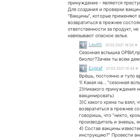
принуждение - является престу
Для создания и проверки вакцин
"Вакцины", которые применяют 
возвратиться в прежнее состоян
ответственности за продукт, не
навязывают опасное зелье.
Lev65
07.02.2021 16:24
#
Сезонная вспышка ОРВИ,пр
биолог?Зачем ты всем дем
Evgraf
07.02.2021 16:34
#
Врёшь, постоянно и тупо в
1) Какая на... "сезонная в
2)Никакого принуждения не
вакцинировать)
3)С какого хрена ты взял,
возвратиться в прежнее со
говоришь, что "никто, кром
производитель и знаешь, 
4) Состав вакцины известен
инструкцию?" Провести ан