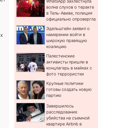
WhatsApp захлестнула
волна слухов о теракте
в Тель-Авиве, полиция
официально опровергла
Эдельштейн заявил о
ых
намерении войти в
широкую правящую
коалицию
Палестинские
активисты пришли в
концлагерь в майках с
фото террористки
Крупные политики
готовы создать новую
партию
Завершилось
расследование
убийства на съемной
квартире Airbnb в