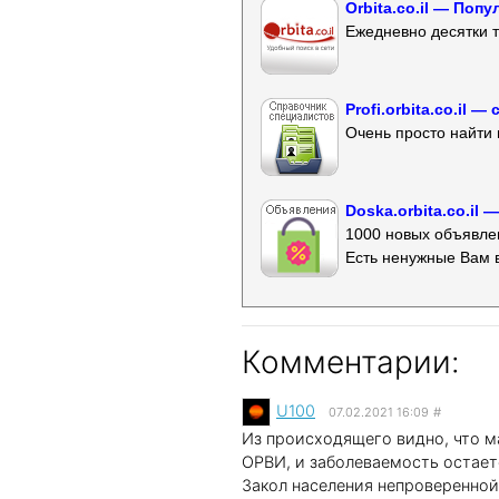
Orbita.co.il — Поп
Ежедневно десятки т
Profi.orbita.co.il
Очень просто найти 
Doska.orbita.co.il
1000 новых объявлен
Есть ненужные Вам 
Комментарии:
U100
07.02.2021 16:09
#
Из происходящего видно, что м
ОРВИ, и заболеваемость остает
Закол населения непроверенно