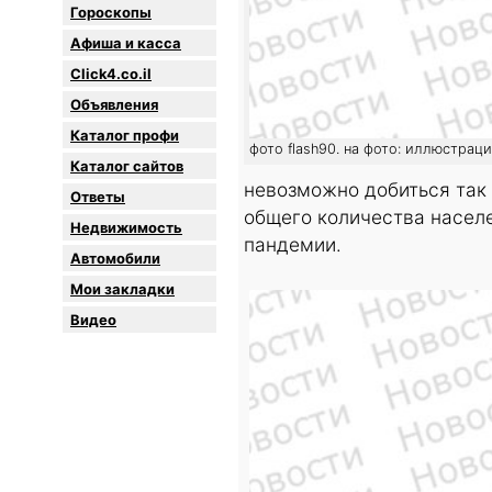
Гороскопы
Афиша и касса
Click4.co.il
Объявления
Каталог профи
фото flash90. на фото: иллюстрац
Каталог сайтов
невозможно добиться так
Oтветы
общего количества населе
Недвижимость
пандемии.
Автомобили
Мои закладки
Видео