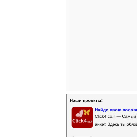
Наши проекты:
Найди свою полови
Click4.co.il — Самы
анкет. Здесь ты обя