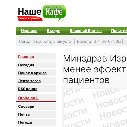
Израиль
В мире
Ближний Восток
Полити
Сегодня суббота, 8 августа |
Валюта
:
$
0₪
€
0₪
|
Минздрав Изра
Главная
Сегодня
менее эффект
Поиск в архиве
пациентов
Лента тегов
RSS канал
Orbita.co.il
Словари
Почта
Погода