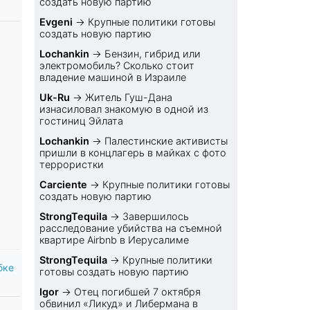
создать новую партию
Evgeni
→
Крупные политики готовы
создать новую партию
Lochankin
→
Бензин, гибрид или
электромобиль? Cколько стоит
владение машиной в Израиле
Uk-Ru
→
Житель Гуш-Дана
изнасиловал знакомую в одной из
гостиниц Эйлата
Lochankin
→
Палестинские активисты
пришли в концлагерь в майках с фото
террористки
Carciente
→
Крупные политики готовы
создать новую партию
StrongTequila
→
Завершилось
расследование убийства на съемной
квартире Airbnb в Иерусалиме
StrongTequila
→
Крупные политики
бке
готовы создать новую партию
Igor
→
Отец погибшей 7 октября
обвинил «Ликуд» и Либермана в