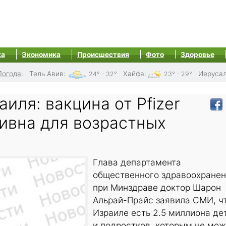
ка
Экономика
Происшествия
Фото
Здоровье
Погода
:
Тель Авив
:
Хайфа
:
Иеруса
24° - 32°
23° - 29°
иля: вакцина от Pfizer
ивна для возрастных
Глава департамента
общественного здравоохране
при Минздраве доктор Шарон
Альрай-Прайс заявила СМИ, чт
Израиле есть 2.5 миллиона де
и подростков, которым не мо