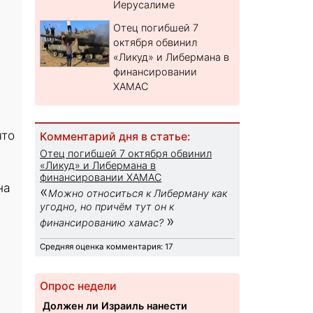
Иерусалиме
Отец погибшей 7
октября обвинил
«Ликуд» и Либермана в
финансировании
ХАМАС
что
Комментарий дня в статье:
Отец погибшей 7 октября обвинил
«Ликуд» и Либермана в
финансировании ХАМАС
на
«
Можно относиться к Либерману как
угодно, но причём тут он к
»
финансированию хамас?
Средняя оценка комментария: 17
Опрос недели
Должен ли Израиль нанести