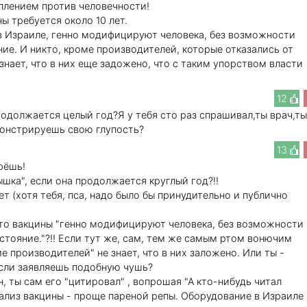
плением против человечности!
ы требуется около 10 лет.
в Израиле, генно модифицируют человека, без возможности
ие. И никто, кроме производителей, которые отказались от
 знает, что в них еще задожено, что с таким упорством власти
12
одолжается целый год?Я у тебя сто раз спрашивал,ты врач,ты
онстрируешь свою глупость?
13
рёшь!
спышка", если она продолжается круглый год?!!
т (хотя тебя, пса, надо было бы принудительно и публично
 что вакцины "генно модифицируют человека, без возможности
стояние."?!! Если тут же, сам, тем же самым ртом вонючим
е производителей" не знает, что в них заложено. Или ты -
если заявляешь подобную чушь?
, ты сам его "цитировал" , вопрошая "А кто-нибудь читал
ализ вакцины - проще пареной репы. Оборудование в Израиле