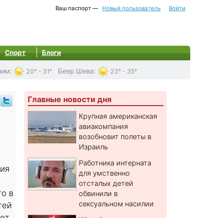
Ваш паспорт —
Новый пользователь
Войти
Спорт
Блоги
лим
:
Беер Шева
:
20° - 31°
23° - 35°
Главные новости дня
Крупная американская
авиакомпания
возобновит полеты в
Израиль
Работника интерната
ния
для умственно
отсталых детей
о в
обвинили в
сексуальном насилии
тей
жет