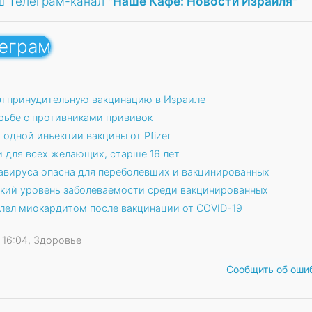
ш Телеграм-канал
"Наше Кафе: Новости Израиля"
леграм
 принудительную вакцинацию в Израиле
орьбе с противниками прививок
одной инъекции вакцины от Pfizer
и для всех желающих, старше 16 лет
авируса опасна для переболевших и вакцинированных
зкий уровень заболеваемости среди вакцинированных
лел миокардитом после вакцинации от COVID-19
1 16:04, Здоровье
Сообщить об оши