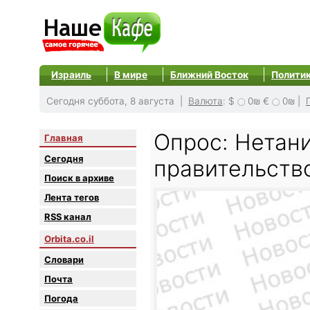
Израиль
В мире
Ближний Восток
Полити
Сегодня суббота, 8 августа |
Валюта
:
$
0₪
€
0₪
|
Опрос: Нетани
Главная
Сегодня
правительство
Поиск в архиве
Лента тегов
RSS канал
Orbita.co.il
Словари
Почта
Погода