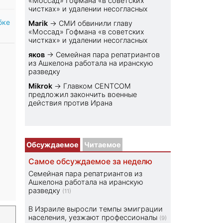
«Моссад» Гофмана «в советских
чистках» и удалении несогласных
бке
Marik
→
СМИ обвинили главу
«Моссад» Гофмана «в советских
чистках» и удалении несогласных
яков
→
Семейная пара репатриантов
из Ашкелона работала на иранскую
разведку
Mikrok
→
Главком CENTCOM
предложил закончить военные
действия против Ирана
Обсуждаемое
Читаемое
Самое обсуждаемое за неделю
Семейная пара репатриантов из
Ашкелона работала на иранскую
разведку
(11)
В Израиле выросли темпы эмиграции
населения, уезжают профессионалы
(9)