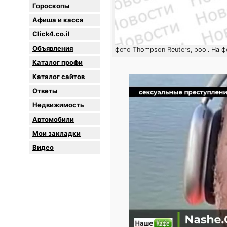
Гороскопы
Афиша и касса
Click4.co.il
Объявления
фото Thompson Reuters, pool. На 
Каталог профи
Каталог сайтов
Oтветы
Недвижимость
Автомобили
Мои закладки
Видео