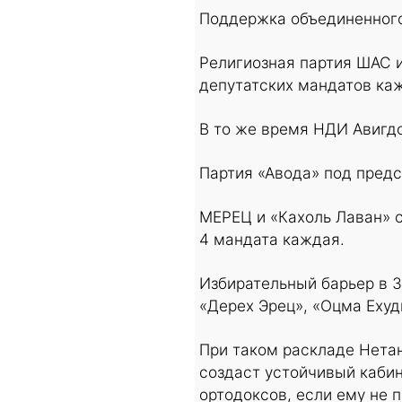
Поддержка объединенного
Религиозная партия ШАС и
депутатских мандатов ка
В то же время НДИ Авигдо
Партия «Авода» под пред
МЕРЕЦ и «Кахоль Лаван» 
4 мандата каждая.
Избирательный барьер в 3
«Дерех Эрец», «Оцма Ехуд
При таком раскладе Нетан
создаст устойчивый каби
ортодоксов, если ему не