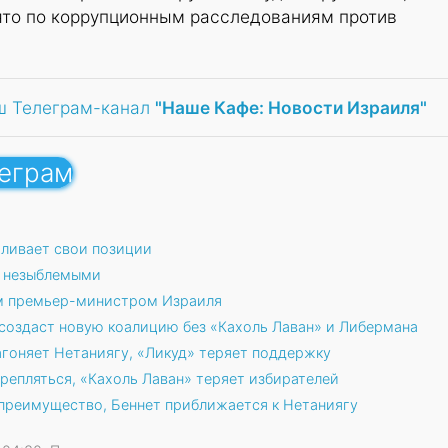
ято по коррупционным расследованиям против
ш Телеграм-канал
"Наше Кафе: Новости Израиля"
леграм
ливает свои позиции
я незыблемыми
ым премьер-министром Израиля
 создаст новую коалицию без «Кахоль Лаван» и Либермана
агоняет Нетаниягу, «Ликуд» теряет поддержку
репляться, «Кахоль Лаван» теряет избирателей
 преимущество, Беннет приближается к Нетаниягу