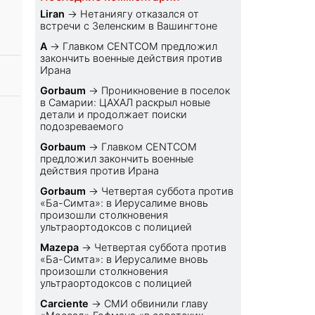
Liran
→
Нетаниягу отказался от
встречи с Зеленским в Вашингтоне
A
→
Главком CENTCOM предложил
закончить военные действия против
Ирана
Gorbaum
→
Проникновение в поселок
в Самарии: ЦАХАЛ раскрыл новые
детали и продолжает поиски
подозреваемого
Gorbaum
→
Главком CENTCOM
предложил закончить военные
действия против Ирана
Gorbaum
→
Четвертая суббота против
«Ба-Симта»: в Иерусалиме вновь
произошли столкновения
ультраортодоксов с полицией
Mazepa
→
Четвертая суббота против
«Ба-Симта»: в Иерусалиме вновь
произошли столкновения
ультраортодоксов с полицией
Carciente
→
СМИ обвинили главу