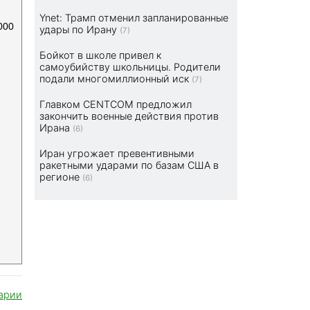
Ynet: Трамп отменил запланированные
000
удары по Ирану
(7)
Бойкот в школе привел к
самоубийству школьницы. Родители
подали многомиллионный иск
(7)
Главком CENTCOM предложил
закончить военные действия против
Ирана
(6)
Иран угрожает превентивными
ракетными ударами по базам США в
регионе
(6)
арии