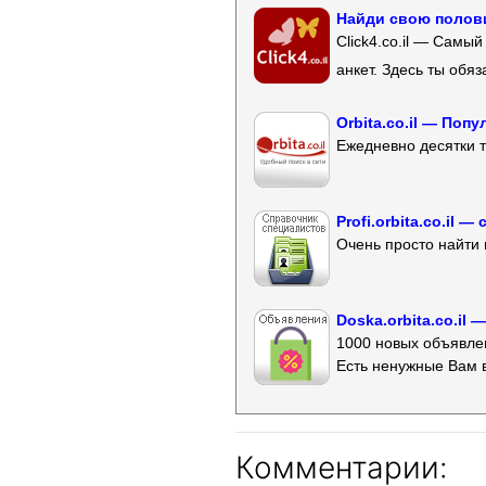
Найди свою полови
Click4.co.il — Самы
анкет. Здесь ты обя
Orbita.co.il — Поп
Ежедневно десятки т
Profi.orbita.co.il
Очень просто найти 
Doska.orbita.co.il
1000 новых объявлен
Есть ненужные Вам 
Комментарии: