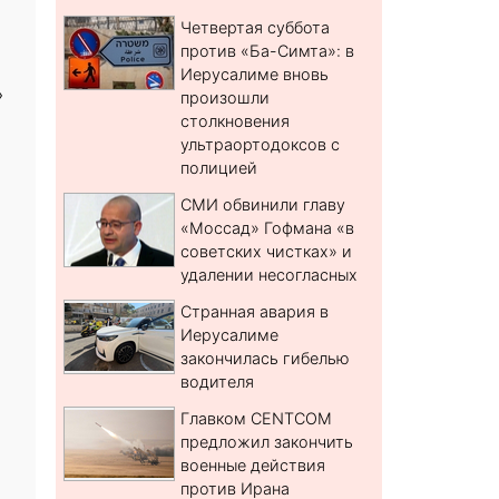
Четвертая суббота
против «Ба-Симта»: в
Иерусалиме вновь
»
произошли
столкновения
ультраортодоксов с
полицией
СМИ обвинили главу
«Моссад» Гофмана «в
советских чистках» и
удалении несогласных
Странная авария в
Иерусалиме
закончилась гибелью
водителя
Главком CENTCOM
предложил закончить
военные действия
против Ирана