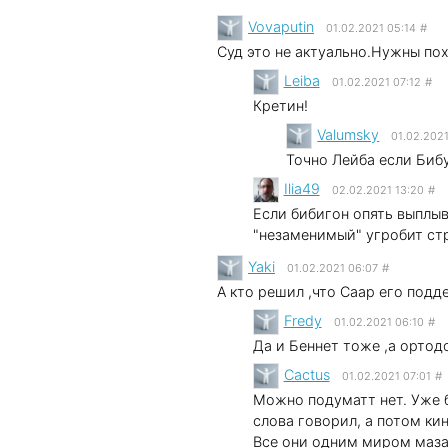
Vovaputin
01.02.2021 05:14
#
Суд это не актуально.Нужны по
Leibа
01.02.2021 07:12
#
Кретин!
Valumsky
01.02.202
Точно Лейба если Бибу
Ilia49
02.02.2021 13:20
#
Если бибигон опять выплыви
"незаменимый" угробит ст
Yaki
01.02.2021 06:07
#
А кто решил ,что Саар его подд
Fredy
01.02.2021 06:10
#
Да и Беннет тоже ,а ортод
Cactus
01.02.2021 07:01
#
Можно подуматт нет. Уже б
слова говорил, а потом кин
Все они одним миром маз