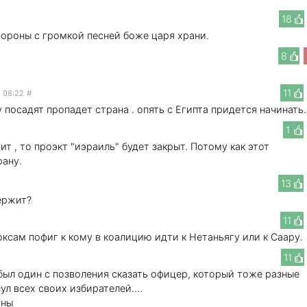
18
хороны с громкой песней боже царя храни.
8
11
1 08:22
#
 посадят пропадет страна . опять с Египта придется начинать.
1
т , то проэкт "иэраиль" будет закрыт. Потому как этот
рану.
13
ержит?
11
оксам пофиг к кому в коалицию идти к Нетаньягу или к Саару.
11
ыл один с позволения сказать офицер, который тоже разные
ул всех своих избирателей....
аны