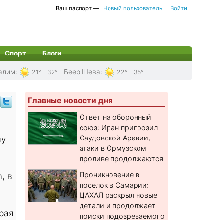
Ваш паспорт —
Новый пользователь
Войти
Спорт
Блоги
алим
:
Беер Шева
:
21° - 32°
22° - 35°
Главные новости дня
Ответ на оборонный
союз: Иран пригрозил
Саудовской Аравии,
му
атаки в Ормузском
проливе продолжаются
Проникновение в
, в
поселок в Самарии:
ЦАХАЛ раскрыл новые
детали и продолжает
орая
поиски подозреваемого