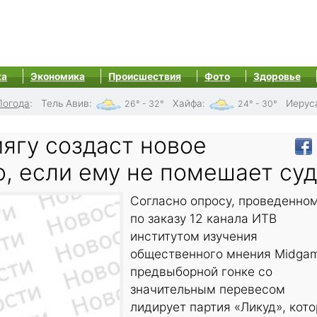
ка
Экономика
Происшествия
Фото
Здоровье
Погода
:
Тель Авив
:
Хайфа
:
Иерус
26° - 32°
24° - 30°
ягу создаст новое
, если ему не помешает суд
Согласно опросу, проведенно
по заказу 12 канала ИТВ
институтом изучения
общественного мнения Midgam
предвыборной гонке со
значительным перевесом
лидирует партия «Ликуд», кот