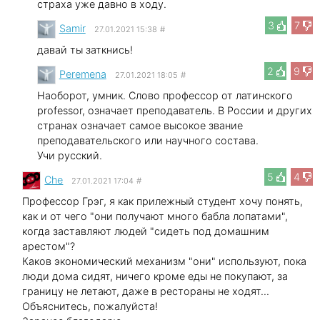
страха уже давно в ходу.
3
7
Samir
27.01.2021 15:38
#
давай ты заткнись!
2
9
Peremena
27.01.2021 18:05
#
Наоборот, умник. Слово профессор от латинского
professor, означает преподаватель. В России и других
странах означает самое высокое звание
преподавательского или научного состава.
Учи русский.
5
4
Che
27.01.2021 17:04
#
Профессор Грэг, я как прилежный студент хочу понять,
как и от чего "они получают много бабла лопатами",
когда заставляют людей "сидеть под домашним
арестом"?
Каков экономический механизм "они" используют, пока
люди дома сидят, ничего кроме еды не покупают, за
границу не летают, даже в рестораны не ходят...
Объяснитесь, пожалуйста!