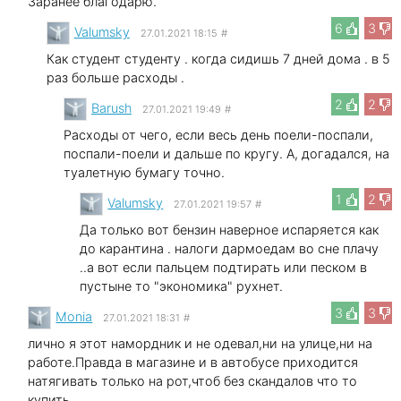
Заранее благодарю.
6
3
Valumsky
27.01.2021 18:15
#
Как студент студенту . когда сидишь 7 дней дома . в 5
раз больше расходы .
2
2
Barush
27.01.2021 19:49
#
Расходы от чего, если весь день поели-поспали,
поспали-поели и дальше по кругу. А, догадался, на
туалетную бумагу точно.
1
2
Valumsky
27.01.2021 19:57
#
Да только вот бензин наверное испаряется как
до карантина . налоги дармоедам во сне плачу
..а вот если пальцем подтирать или песком в
пустыне то "экономика" рухнет.
3
3
Monia
27.01.2021 18:31
#
лично я этот намордник и не одевал,ни на улице,ни на
работе.Правда в магазине и в автобусе приходится
натягивать только на рот,чтоб без скандалов что то
купить.