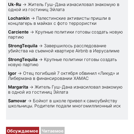
Uk-Ru
→
Житель Гуш-Дана изнасиловал знакомую в
одной из гостиниц Эйлата
Lochankin
→
Палестинские активисты пришли в
концлагерь в майках с фото террористки
Carciente
→
Крупные политики готовы создать новую
партию
StrongTequila
→
Завершилось расследование
убийства на съемной квартире Airbnb в Иерусалиме
StrongTequila
→
Крупные политики готовы создать
новую партию
Igor
→
Отец погибшей 7 октября обвинил «Ликуд» и
Либермана в финансировании ХАМАС
Margarita
→
Житель Гуш-Дана изнасиловал знакомую
в одной из гостиниц Эйлата
Samovar
→
Бойкот в школе привел к самоубийству
школьницы. Родители подали многомиллионный иск
Обсуждаемое
Читаемое