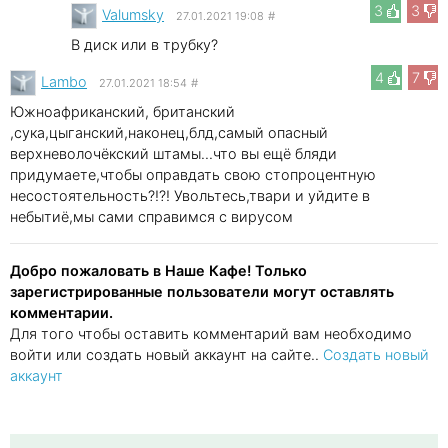
3
3
Valumsky
27.01.2021 19:08
#
В диск или в трубку?
4
7
Lambo
27.01.2021 18:54
#
Южноафриканский, британский
,сука,цыганский,наконец,блд,самый опасный
верхневолочёкский штамы...что вы ещё бляди
придумаете,чтобы оправдать свою стопроцентную
несостоятельность?!?! Увольтесь,твари и уйдите в
небытиё,мы сами справимся с вирусом
Добро пожаловать в Наше Кафе! Только
зарегистрированные пользователи могут оставлять
комментарии.
Для того чтобы оставить комментарий вам необходимо
войти или создать новый аккаунт на сайте..
Создать новый
аккаунт