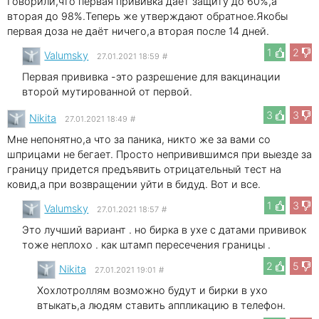
Говорили,что первая прививка даёт защиту до 60%,а
вторая до 98%.Теперь же утверждают обратное.Якобы
первая доза не даёт ничего,а вторая после 14 дней.
1
2
Valumsky
27.01.2021 18:59
#
Первая прививка -это разрешение для вакцинации
второй мутированной от первой.
3
3
Nikita
27.01.2021 18:49
#
Мне непонятно,а что за паника, никто же за вами со
шприцами не бегает. Просто непривившимся при выезде за
границу придется предъявить отрицательный тест на
ковид,а при возвращении уйти в бидуд. Вот и все.
1
3
Valumsky
27.01.2021 18:57
#
Это лучший вариант . но бирка в ухе с датами прививок
тоже неплохо . как штамп пересечения границы .
2
5
Nikita
27.01.2021 19:01
#
Хохлотроллям возможно будут и бирки в ухо
втыкать,а людям ставить аппликацию в телефон.