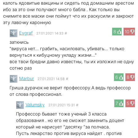
калоть ядовитые вакцины и сидеть под домашним арестом
ибо за это они получают много бабла . Как только вы
снимите все маски они поймут что их раскусили и закроют
эту лавочку каронную
8
10
Evgraf
27.01.2021 14:33
#
заткнись
"вируса нет... грабить, насиловать, убивать... только
вернуться к кибуцному укладу жизни..."
все твои бредни давно известны, ты их изложил не одну
сотню раз
6
8
Marbur
27.01.2021 14:58
#
Гриша дурачок не верит профессору.А ведь профессор
от слова профессионал.
7
5
Valumsky
27.01.2021 15:31
#
Профессор бывает тоже ученый 3 класса
образования . но его не сможет заменить доцент
который не нарисует "десятку "за полчаса.
Пусть лекарство против вируса найдет . против