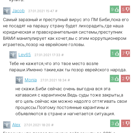
9
5
Jacob
27.01.2021 15:47
#
Самый заразный и преступный вирус это ПМ Биби,пока его
не посадят на парашу страну будет лихорадить,где наша
юридическая и правохранительная системы,преступник
ВАМИ манипулирует как хочет,вы с этим коррупционером
играетесь,позор на еврейские головы.
1
7
Lev65
27.01.2021 17:33
#
Тебе не кажется,что это твое место возле
параши.Именно такие,как ты позор еврейского народа.
3
2
Monia
27.01.2021 18:34
#
не скажи.Биби сейчас очень выгодна вся эта
катавасия с карантином.Ведь суды тоже закрыты,а
его цель сейчас как можно надолго оттягивать свои
процессы.Поэтому постоянные карантины и
объявляются в стране и нагнетается ситуация.
3
1
Alex
27.01.2021 18:20
#