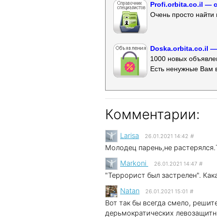
Profi.orbita.co.il
Очень просто найти 
Doska.orbita.co.il
1000 новых объявлен
Есть ненужные Вам 
Комментарии:
Larisa
26.01.2021 14:42
#
Молодец парень,не растерялся.Т
Markoni
26.01.2021 14:47
#
"Террорист был застрелен". Как
Natan
26.01.2021 15:01
#
Вот так бы всегда смело, решит
дерьмократических левозащитн