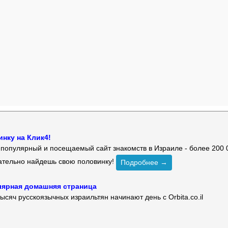
нку на Клик4!
й популярный и посещаемый сайт знакомств в Израиле - более 200 
зательно найдешь свою половинку!
Подробнее →
улярная домашняя страница
ысяч русскоязычных израильтян начинают день с Orbita.co.il