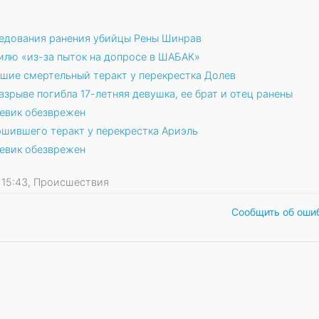
ледования ранения убийцы Рены Шинрав
лю «из-за пыток на допросе в ШАБАК»
шие смертельный теракт у перекрестка Долев
взрыве погибла 17-летняя девушка, ее брат и отец ранены
оевик обезврежен
ршившего теракт у перекрестка Ариэль
оевик обезврежен
21 15:43, Происшествия
Сообщить об оши