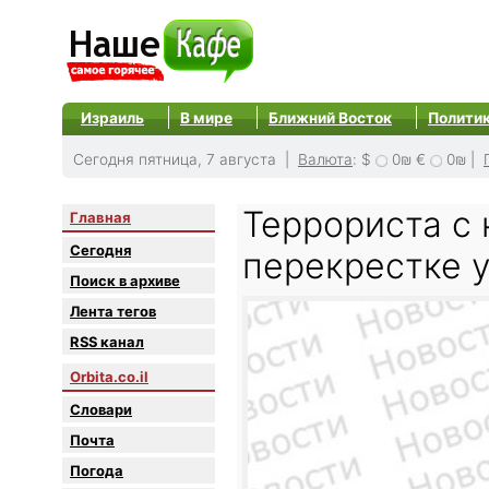
Израиль
В мире
Ближний Восток
Полити
Сегодня пятница, 7 августа |
Валюта
:
$
0₪
€
0₪
|
Террориста с
Главная
Сегодня
перекрестке 
Поиск в архиве
Лента тегов
RSS канал
Orbita.co.il
Словари
Почта
Погода