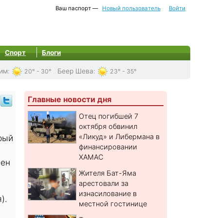
Ваш паспорт —
Новый пользователь
Войти
Спорт
Блоги
им
:
Беер Шева
:
20° - 30°
23° - 35°
Главные новости дня
Отец погибшей 7
октября обвинил
«Ликуд» и Либермана в
рый
финансировании
ХАМАС
лен
Жителя Бат-Яма
арестовали за
изнасилование в
).
местной гостинице