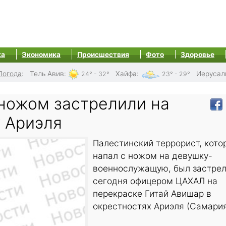
ка
Экономика
Происшествия
Фото
Здоровье
Погода
:
Тель Авив
:
Хайфа
:
Иерусал
24° - 32°
23° - 29°
 ножом застрелили на
у Ариэля
Палестинский террорист, кото
напал с ножом на девушку-
военнослужащую, был застре
сегодня офицером ЦАХАЛ на
перекраске Гитай Авишар в
окрестностях Ариэля (Самария