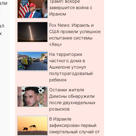
Трамп: вскоре
али
завершится война с
а
Ираном
ал
Fox News: Израиль и
США провели успешное
х
испытание системы
«Хец»
На территории
частного дома в
Ашкелоне утонул
полуторагодовалый
ребенок
Останки жителя
Димоны обнаружили
после двухнедельных
розысков
В Израиле
зафиксирован первый
смертельный случай от