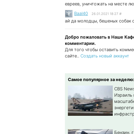
евреев, уничтожать на месте л
Baal40
26.01.2021 18:27
#
ай да молодцы, бешеных собак 
Добро пожаловать в Наше Кафе
комментарии.
Для того чтобы оставить комме
сайте..
Создать новый аккаунт
Самое популярное за неделю
CBS New
Израиль 
масштабн
энергет
инфрастр
Бензин, 