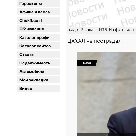
Гороскопы
Афиша и касса
Click4.co.il
Объявления
кадр 12 канала ИТВ. На фото: илл
Каталог профи
ЦАХАЛ не пострадал.
Каталог сайтов
Oтветы
Недвижимость
Автомобили
Мои закладки
Видео