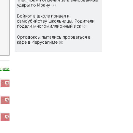
удары по Ирану
(7)
Бойкот в школе привел к
самоубийству школьницы. Родители
подали многомиллионный иск
(6)
Ортодоксы пытались прорваться в
кафе в Иерусалиме
(6)
арии
1
1
1