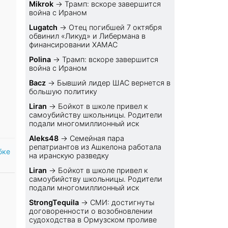
Mikrok
→
Трамп: вскоре завершится
война с Ираном
Lugatch
→
Отец погибшей 7 октября
обвинил «Ликуд» и Либермана в
финансировании ХАМАС
Polina
→
Трамп: вскоре завершится
война с Ираном
Bacz
→
Бывший лидер ШАС вернется в
большую политику
Liran
→
Бойкот в школе привел к
самоубийству школьницы. Родители
подали многомиллионный иск
Aleks48
→
Семейная пара
репатриантов из Ашкелона работала
бке
на иранскую разведку
Liran
→
Бойкот в школе привел к
самоубийству школьницы. Родители
подали многомиллионный иск
StrongTequila
→
СМИ: достигнуты
договоренности о возобновлении
судоходства в Ормузском проливе