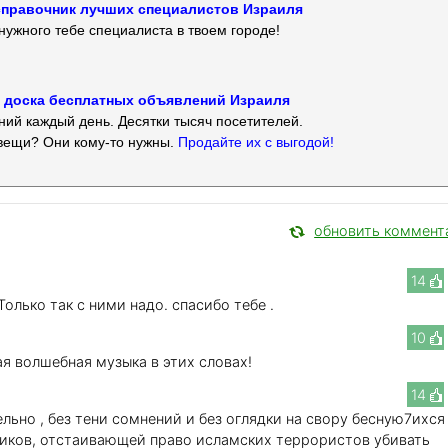
 — справочник лучших специалистов Израиля
нужного тебе специалиста в твоем городе!
 — доска бесплатных объявлений Израиля
ий каждый день. Десятки тысяч посетителей.
вещи? Они кому-то нужны.
Продайте их с выгодой!
обновить коммент
14
олько так с ними надо. спасибо тебе .
10
ая волшебная музыка в этих словах!
14
ельно , без тени сомнений и без оглядки на свору бесную7ихся
иков, отстаивающей право исламских террористов убивать