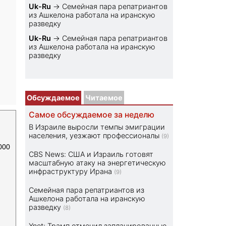
Uk-Ru
→
Семейная пара репатриантов
из Ашкелона работала на иранскую
разведку
Uk-Ru
→
Семейная пара репатриантов
из Ашкелона работала на иранскую
разведку
Обсуждаемое
Читаемое
Самое обсуждаемое за неделю
В Израиле выросли темпы эмиграции
населения, уезжают профессионалы
(9)
000
CBS News: США и Израиль готовят
масштабную атаку на энергетическую
инфраструктуру Ирана
(9)
Семейная пара репатриантов из
Ашкелона работала на иранскую
разведку
(8)
Ynet: Трамп отменил запланированные