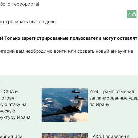
юбого террориста!
4
отстреливать благое дело.
! Только зарегистрированные пользователи могут оставлят
нтарий вам необходимо войти или создать новый аккаунт на
:
s: США и
Ynet: Трамп отменил
готовят
запланированные уда
ую атаку на
по Ирану
ическую
уктуру Ирана
гибрид или
ЦАХАЛ приведен в