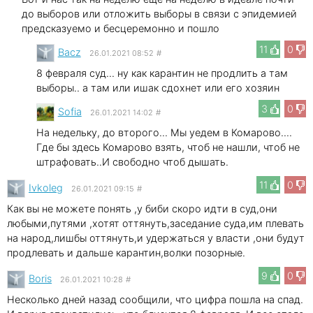
до выборов или отложить выборы в связи с эпидемией
предсказуемо и бесцеремонно и пошло
11
0
Bacz
26.01.2021 08:52
#
8 февраля суд... ну как карантин не продлить а там
выборы.. а там или ишак сдохнет или его хозяин
3
0
Sofia
26.01.2021 14:02
#
На недельку, до второго... Мы уедем в Комарово....
Где бы здесь Комарово взять, чтоб не нашли, чтоб не
штрафовать..И свободно чтоб дышать.
11
0
Ivkoleg
26.01.2021 09:15
#
Как вы не можете понять ,у биби скоро идти в суд,они
любыми,путями ,хотят оттянуть,заседание суда,им плевать
на народ,лишбы оттянуть,и удержаться у власти ,они будут
продлевать и дальше карантин,волки позорные.
9
0
Boris
26.01.2021 10:28
#
Несколько дней назад сообщили, что цифра пошла на спад.