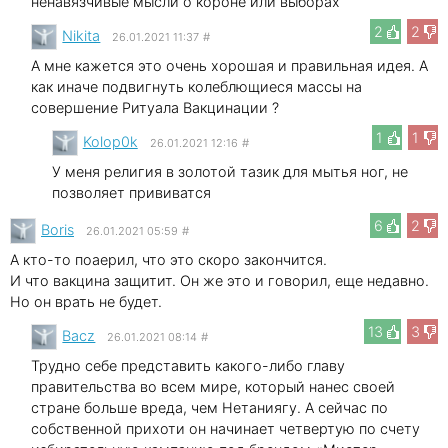
ненавязчивые мысли о короне или выборах
2
2
Nikita
26.01.2021 11:37
#
А мне кажется это очень хорошая и правильная идея. А
как иначе подвигнуть колеблющиеся массы на
совершение Ритуала Вакцинации ?
1
1
Kolop0k
26.01.2021 12:16
#
У меня религия в золотой тазик для мытья ног, не
позволяет прививатся
6
2
Boris
26.01.2021 05:59
#
А кто-то поаерил, что это скоро закончится.
И что вакцина защитит. Он же это и говорил, еще недавно.
Но он врать не будет.
13
3
Bacz
26.01.2021 08:14
#
Трудно себе представить какого-либо главу
правительства во всем мире, который нанес своей
стране больше вреда, чем Нетаниягу. А сейчас по
собственной прихоти он начинает четвертую по счету