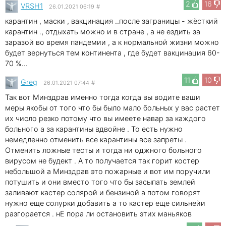
2
16
VRSH1
26.01.2021 06:19
#
карантин , маски , вакцинация ..после заграницы - жёсткий
карантин ., отдыхать можно и в стране , а не ездить за
заразой во время пандемии , а к нормальной жизни можно
будет вернуться тем континента , где будет вакцинация 60-
70 %...
11
10
Greg
26.01.2021 07:44
#
Так вот Минздрав именно тогда когда вы водите ваши
меры якобы от того что бы было мало больных у вас растет
их число резко потому что вы имеете навар за каждого
больного а за карантины вдвойне . То есть нужно
немедленно отменить все карантины все запреты .
Отменить ложные тесты и тогда ни оджного больного
вирусом не будект . А то получается так горит костер
небольшой а Минздрав это пожарные и вот им поручили
потушить и они вместо того что бы засыпать землей
заливают кастер солярой и бензиной а потом говорят
нужно еще солурки добавить а то кастер еще сильнейи
разгорается . нЕ пора ли остановить этих маньяков