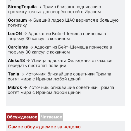
StrongTequila
→
Трамп близок к подписанию
промежуточных договорённостей с Ираном
Gorbaum
→
Бывший лидер ШАС вернется в большую
политику
LeeON
→
Адвокат из Бейт-Шемеша принесла в
тюрьму 30 капсул с кокаином
Carciente
→
Адвокат из Бейт-Шемеша принесла в
тюрьму 30 капсул с кокаином
Aleks48
→
Убийца адвоката Фельдмана отказался
передать пистолет полиции
Tania
→
Источник: ближайшие советники Трампа
хотят мира с Ираном любой ценой
Mikrok
→
Источник: ближайшие советники Трампа
хотят мира с Ираном любой ценой
Обсуждаемое
Читаемое
Самое обсуждаемое за неделю