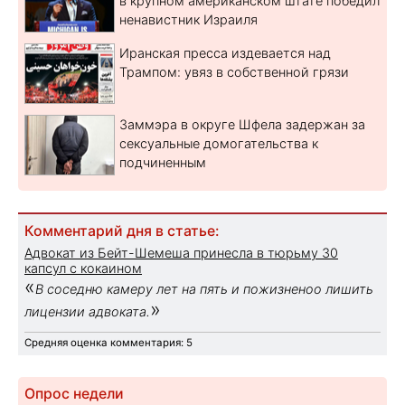
в крупном американском штате победил
ненавистник Израиля
Иранская пресса издевается над
Трампом: увяз в собственной грязи
Заммэра в округе Шфела задержан за
сексуальные домогательства к
подчиненным
Комментарий дня в статье:
Адвокат из Бейт-Шемеша принесла в тюрьму 30
капсул с кокаином
«
В соседню камеру лет на пять и пожизненоо лишить
»
лицензии адвоката.
Средняя оценка комментария: 5
Опрос недели