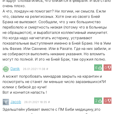
И вдруг спохватились, что близится 8 февраля. И все стало
очень плохо.
А что, локдаун не помогает? Ни логики, ни смысла. Ежли
что, свалим на религиозных. Хотя они из своего Бней
Брака не вылезают. Сообщали, что у них большинство
переболело и смертность низкая (потому что в больницы
не обращаются), и выработался коллективный иммунитет.
Но когда надо нагнетатать истерику, устраивают
показательные выступления именно в Бней Браке. Не в Умм
эль Фахме. Или Сахнине. Или в Рахате. Где на них забили, и
не собираются выполнять никакие указания. Но вломить
могут по полной. И это не Бней Брак, там оружия полно.
6
0
Danik
26.01.2021 11:38
#
А может попробовать минздрав закрыть на карантин и
посмотреть не станет ли меньше число заразившихся?И
юлики с бибкой до кучи!
Вот и кончится напасть !
2
0
Jacob
26.01.2021 18:35
#
Эдельштейн убивает вместе с ПМ Биби медицину,это