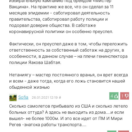
избирательную кампанию под брендом «Мистер
Вакцина». На практике же все, что он сделал за 11
месяцев эпидемии - саботировал деятельность
правительства, саботировал работу полиции и
подорвал доверие общества. В саботаже
коронавирусной политики он особенно преуспел.
Фактически, он преуспел даже в том, чтобы переложить
ответственность за собственный саботаж на других, в
особенности, в данном случае – на плечи генинспектора
полиции Яакова Шабтая.
Нетаниягу – мастер постоянного вранья, он врет всегда
и всем - даже тогда, когда его ложь становится нашей
обыденной жизнью
4
1
Sofia
26.01.2021 12:19
#
Сколько самолетов прибывало из США и сколько летело
больных оттуда? А здесь не выходить из дома....и если
вышел- не более 1000м. И это все идет от ПМ И Мири
Регев -знатока работы транспорта....