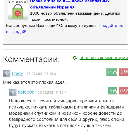
Doska.orbita.co.il — доска бесплатных
объявлений Израиля
1000 новых объявлений каждый день. Десятки
тысяч посетителей.
Есть ненужные Вам вещи? Они кому-то нужны.
Продайте их
с выгодой!
Комментарии:
обновить комментарии
14
3
Fredy
26.01.2021 05:10
#
Мне кажется это плохая идея.
9
0
Kolop0k
26.01.2021 11:26
#
Надо кнессет лечить и минздрав, принудительно в
психушке, пичкать таблетками риталинами файцерами
модернами спутником и новичком короче довести до
безвредного состояния для себя и других, плюс слюни
будут пускать втыкать в потолок - лучше так чем