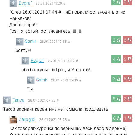
3
9
Evgraf
26.01.2021 11:20
#
"Greg 26.01.2021 07:44 # - нЕ пора ли остановить этих
маньяков"
Давно пора!!!
Грэг, У-сотый, остановитесь!!!!!!!!!
3
6
Samir
26.01.2021 13:55
#
болтун!
4
5
Evgraf
26.01.2021 14:02
#
оба болтуны - и Грэг, и У-сотый!
3
6
Samir
26.01.2021 15:33
#
Ты!
5
3
Tanya
26.01.2021 07:55
#
Такой вариант карантина нет смысла продлевать
8
1
Zailog15
26.01.2021 08:25
#
Как говорят(курочка по зёрнышку весь двор в дерьме)
Вот и нас так на неделю ещё на неделю в идеале почти