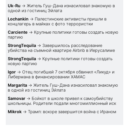
Uk-Ru
→
Житель Гуш-Дана изнасиловал знакомую в
одной из гостиниц Эйлата
Lochankin
→
Палестинские активисты пришли в
концлагерь в майках с фото террористки
Carciente
→
Крупные политики готовы создать новую
партию
StrongTequila
→
Завершилось расследование
убийства на съемной квартире Airbnb в Иерусалиме
StrongTequila
→
Крупные политики готовы создать
новую партию
Igor
→
Отец погибшей 7 октября обвинил «Ликуд» и
Либермана в финансировании ХАМАС
Margarita
→
Житель Гуш-Дана изнасиловал знакомую
в одной из гостиниц Эйлата
Samovar
→
Бойкот в школе привел к самоубийству
школьницы. Родители подали многомиллионный иск
Mikrok
→
Трамп: вскоре завершится война с Ираном