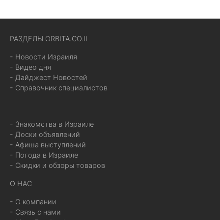
РАЗДЕЛЫ ORBITA.CO.IL
- Новости Израиля
- Видео дня
- Дайджест Новостей
- Справочник специалистов
- Знакомства в Израиле
- Доски объявлений
- Афиша выступлений
- Погода в Израиле
- Скидки и обзоры товаров
О НАС
- О компании
- Связь с нами