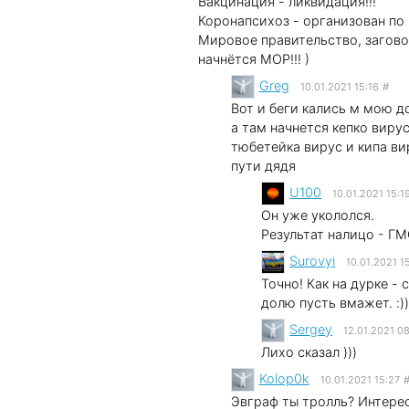
Вакцинация - ликвидация!!!
Коронапсихоз - организован по 
Мировое правительство, загово
начнётся МОР!!! )
Greg
10.01.2021 15:16
#
Вот и беги кались м мою д
а там начнется кепко виру
тюбетейка вирус и кипа ви
пути дядя
U100
10.01.2021 15:1
Он уже укололся.
Результат налицо - ГМО
Surovyi
10.01.2021 1
Точно! Как на дурке -
долю пусть вмажет. :)
Sergey
12.01.2021 0
Лихо сказал )))
Kolop0k
10.01.2021 15:27
Эвграф ты тролль? Интерес