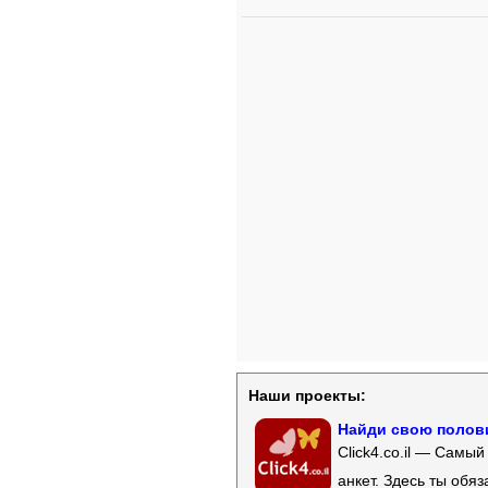
Наши проекты:
Найди свою полови
Click4.co.il — Самы
анкет. Здесь ты обя