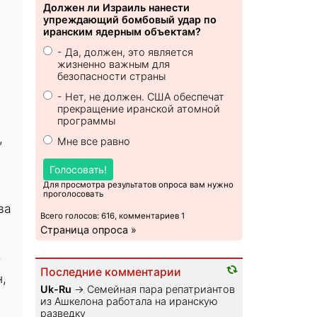
Должен ли Израиль нанести
упреждающий бомбовый удар по
иранским ядерным объектам?
- Да, должен, это является
жизненно важным для
безопасности страны
- Нет, не должен. США обеспечат
прекращение иранской атомной
программы
,
Мне все равно
Голосовать!
Для просмотра результатов опроса вам нужно
проголосовать
ва
Всего голосов: 616, комментариев 1
Страница опроса »
т
Последние комментарии
,
Uk-Ru
→
Семейная пара репатриантов
из Ашкелона работала на иранскую
разведку