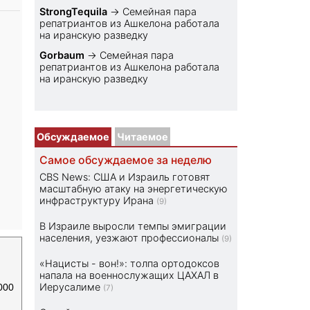
StrongTequila
→
Семейная пара
репатриантов из Ашкелона работала
на иранскую разведку
Gorbaum
→
Семейная пара
репатриантов из Ашкелона работала
на иранскую разведку
Обсуждаемое
Читаемое
Самое обсуждаемое за неделю
CBS News: США и Израиль готовят
масштабную атаку на энергетическую
инфраструктуру Ирана
(9)
В Израиле выросли темпы эмиграции
населения, уезжают профессионалы
(9)
«Нацисты - вон!»: толпа ортодоксов
напала на военнослужащих ЦАХАЛ в
Иерусалиме
000
(7)