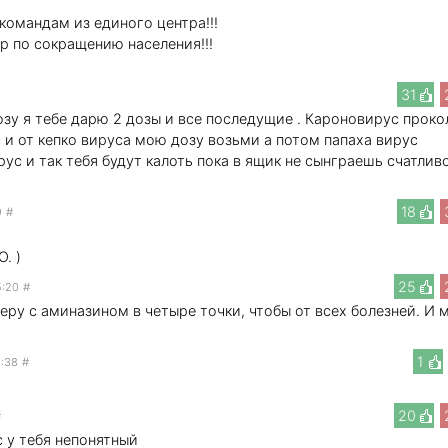
командам из единого центра!!!
р по сокращению населения!!!
31
озу я тебе дарю 2 дозы и все последущие . Кароновирус проко
с и от кепко вируса мою дозу возьми а потом папаха вирус
рус и так тебя будут калоть пока в ящик не сынграешь счатлив
18
9
#
. )
25
5:20
#
 серу с аминазином в четыре точки, чтобы от всех болезней. И
)
1
8:38
#
20
#
 у тебя непонятный