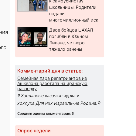
к самоубийству
школьницы. Родители
подали
многомиллионный иск
Двое бойцов ЦАХАЛ
ния
погибли в Южном
а
Ливане, четверо
ого
тяжело ранены
Комментарий дня в статье:
Семейная пара репатриантов из
Ашкелона работала на иранскую
разведку
«
Засланные казачки-чурка и
»
хохлуха.Для них Израиль-не Родина.
Средняя оценка комментария: 6
Опрос недели