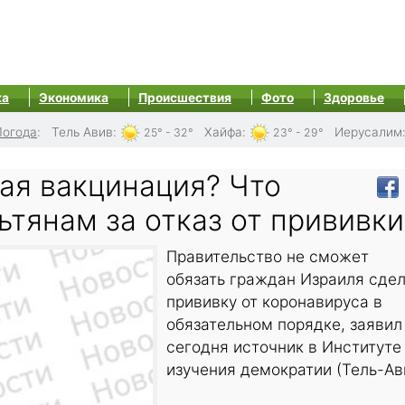
ка
Экономика
Происшествия
Фото
Здоровье
Погода
:
Тель Авив
:
Хайфа
:
Иерусалим
25° - 32°
23° - 29°
ая вакцинация? Что
ьтянам за отказ от прививки
Правительство не сможет
обязать граждан Израиля сдел
прививку от коронавируса в
обязательном порядке, заявил
сегодня источник в Институте
изучения демократии (Тель-Ав