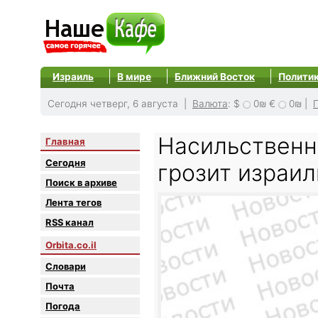
Израиль
В мире
Ближний Восток
Полити
Сегодня четверг, 6 августа |
Валюта
:
$
0₪
€
0₪
|
Насильственн
Главная
Сегодня
грозит израил
Поиск в архиве
Лента тегов
RSS канал
Orbita.co.il
Словари
Почта
Погода