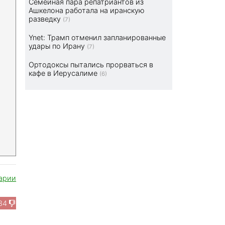
Семейная пара репатриантов из
Ашкелона работала на иранскую
разведку
(7)
Ynet: Трамп отменил запланированные
удары по Ирану
(7)
Ортодоксы пытались прорваться в
кафе в Иерусалиме
(6)
арии
34