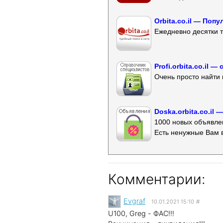
Orbita.co.il — Поп
Ежедневно десятки т
Profi.orbita.co.il
Очень просто найти 
Doska.orbita.co.il
1000 новых объявлен
Есть ненужные Вам 
Комментарии:
Evgraf
10.01.2021 15:10
#
U100, Greg - ФАС!!!