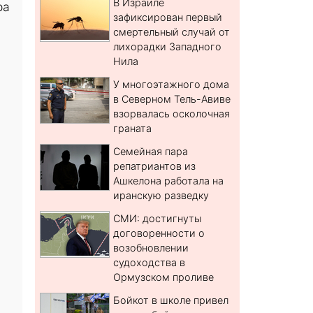
В Израиле
ра
зафиксирован первый
смертельный случай от
лихорадки Западного
Нила
У многоэтажного дома
в Северном Тель-Авиве
взорвалась осколочная
граната
Семейная пара
репатриантов из
Ашкелона работала на
иранскую разведку
СМИ: достигнуты
договоренности о
возобновлении
судоходства в
Ормузском проливе
Бойкот в школе привел