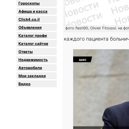
Гороскопы
Афиша и касса
Click4.co.il
Объявления
фото flash90, Olivier Fitoussi. на 
Каталог профи
каждого пациента больнич
Каталог сайтов
Oтветы
Недвижимость
Автомобили
Мои закладки
Видео