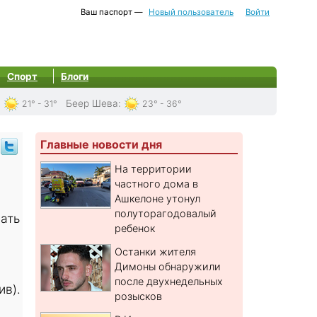
Ваш паспорт —
Новый пользователь
Войти
Спорт
Блоги
:
Беер Шева
:
21° - 31°
23° - 36°
Главные новости дня
На территории
частного дома в
Ашкелоне утонул
полуторагодовалый
ать
ребенок
Останки жителя
Димоны обнаружили
после двухнедельных
ив).
розысков