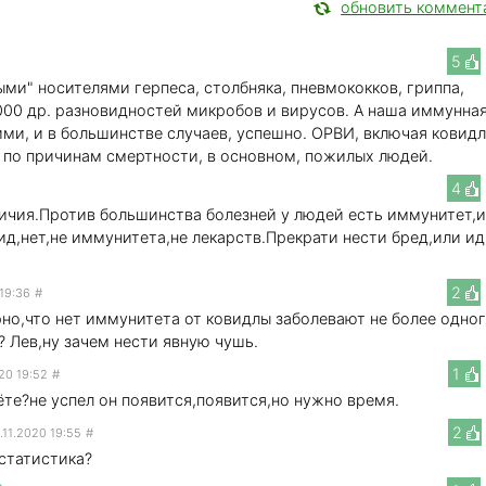
обновить коммент
5
ми" носителями герпеса, столбняка, пневмококков, гриппа,
2000 др. разновидностей микробов и вирусов. А наша иммунна
ми, и в большинстве случаев, успешно. ОРВИ, включая ковидл
е по причинам смертности, в основном, пожилых людей.
4
личия.Против большинства болезней у людей есть иммунитет,
ид,нет,не иммунитета,не лекарств.Прекрати нести бред,или ид
2
 19:36
#
но,что нет иммунитета от ковидлы заболевают не более одно
 Лев,ну зачем нести явную чушь.
1
20 19:52
#
ёте?не успел он появится,появится,но нужно время.
2
.11.2020 19:55
#
 статистика?