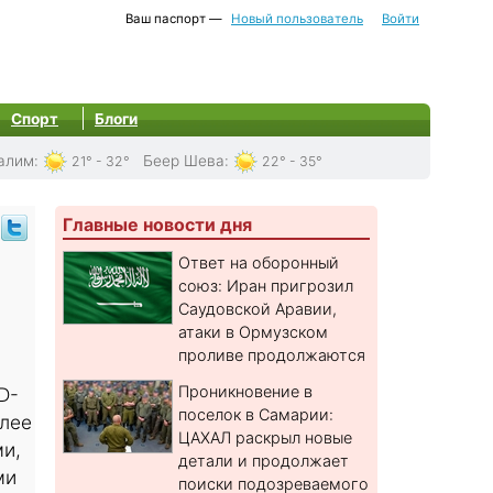
Ваш паспорт —
Новый пользователь
Войти
Спорт
Блоги
алим
:
Беер Шева
:
21° - 32°
22° - 35°
Главные новости дня
Ответ на оборонный
союз: Иран пригрозил
Саудовской Аравии,
атаки в Ормузском
проливе продолжаются
Проникновение в
D-
поселок в Самарии:
олее
ЦАХАЛ раскрыл новые
ми,
детали и продолжает
ми
поиски подозреваемого