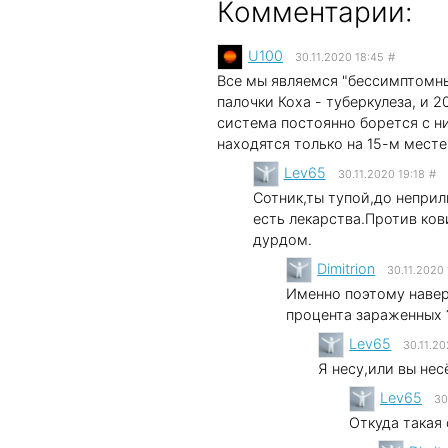
Комментарии:
U100
30.11.2020 18:45
#
Все мы являемся "бессимптомны
палочки Коха - туберкулеза, и 
система постоянно борется с ни
находятся только на 15-м мест
Lev65
30.11.2020 19:18
#
Сотник,ты тупой,до непри
есть лекарства.Против ков
дурдом.
Dimitrion
30.11.2020
Именно поэтому навер
процента зараженных ?
Lev65
30.11.20
Я несу,или вы нес
Lev65
30
Откуда такая