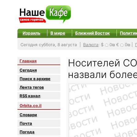
Израиль
В мире
Ближний Восток
Полити
Сегодня суббота, 8 августа |
Валюта
:
$
0₪
€
0₪
|
Носителей CO
Главная
Сегодня
назвали боле
Поиск в архиве
Лента тегов
RSS канал
Orbita.co.il
Словари
Почта
Погода