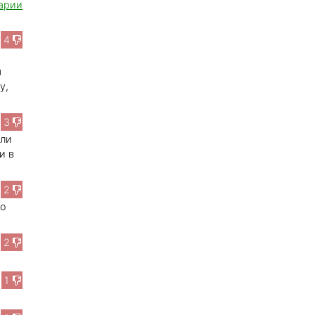
арии
4
я
у,
3
или
и в
2
го
2
1