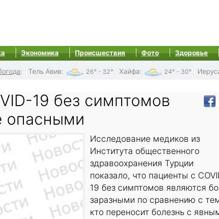
ка
Экономика
Происшествия
Фото
Здоровье
Погода
:
Тель Авив
:
Хайфа
:
Иерус
26° - 32°
24° - 30°
VID-19 без симптомов
е опасными
Исследование медиков из
Института общественного
здравоохранения Турции
показало, что пациенты с COVI
19 без симптомов являются б
заразными по сравнению с те
кто переносит болезнь с явны