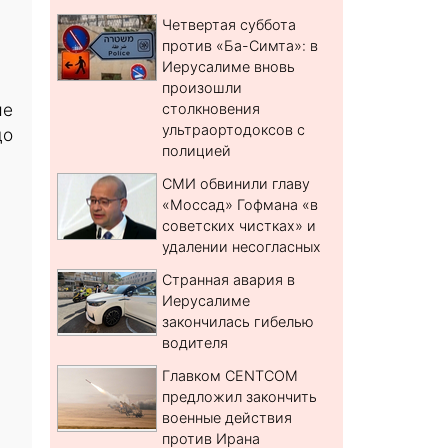
Четвертая суббота
против «Ба-Симта»: в
Иерусалиме вновь
произошли
ые
столкновения
ультраортодоксов с
до
полицией
СМИ обвинили главу
«Моссад» Гофмана «в
советских чистках» и
удалении несогласных
Странная авария в
Иерусалиме
закончилась гибелью
водителя
Главком CENTCOM
предложил закончить
военные действия
против Ирана