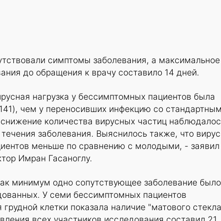
утствовали симптомы заболевания, а максимальное
ания до обращения к врачу составило 14 дней.
ирусная нагрузка у бессимптомных пациентов была
0141), чем у переносивших инфекцию со стандартны
 снижение количества вирусных частиц наблюдалос
течения заболевания. Выяснилось также, что виру
циентов меньше по сравнению с молодыми, - заявил
тор Имран Гасаноглу.
 как минимум одно сопутствующее заболевание было
дованных. У семи бессимптомных пациентов
грудной клетки показала наличие "матового стекла
вления всех участников исследования составил 21