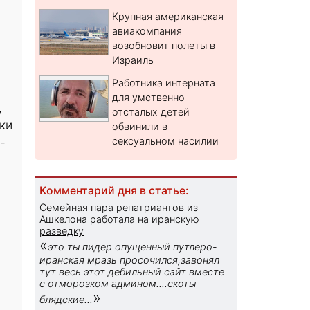
Крупная американская
авиакомпания
возобновит полеты в
Израиль
Работника интерната
для умственно
,
отсталых детей
ки
обвинили в
-
сексуальном насилии
Комментарий дня в статье:
Семейная пара репатриантов из
Ашкелона работала на иранскую
разведку
«
это ты пидер опущенный путлеро-
иранская мразь просочился,завонял
тут весь этот дебильный сайт вместе
с отморозком админом....скоты
»
блядские...