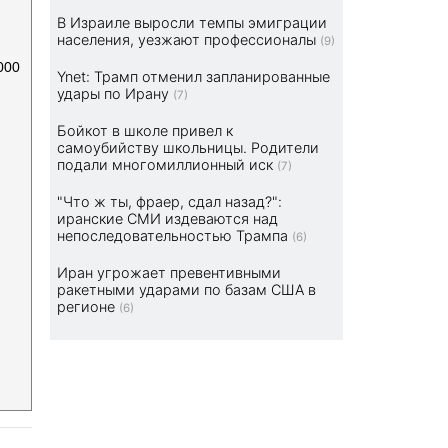
В Израиле выросли темпы эмиграции
населения, уезжают профессионалы
(9)
000
Ynet: Трамп отменил запланированные
удары по Ирану
(7)
Бойкот в школе привел к
самоубийству школьницы. Родители
подали многомиллионный иск
(7)
"Что ж ты, фраер, сдал назад?":
иранские СМИ издеваются над
непоследовательностью Трампа
(6)
Иран угрожает превентивными
ракетными ударами по базам США в
регионе
(6)