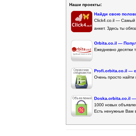
Наши проекты:
Найди свою полови
Click4.co.il — Самы
анкет. Здесь ты обя
Orbita.co.il — Поп
Ежедневно десятки т
Profi.orbita.co.il
Очень просто найти 
Doska.orbita.co.il
1000 новых объявлен
Есть ненужные Вам 