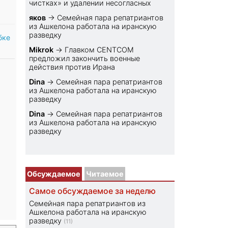
чистках» и удалении несогласных
яков
→
Семейная пара репатриантов
из Ашкелона работала на иранскую
разведку
бке
Mikrok
→
Главком CENTCOM
предложил закончить военные
действия против Ирана
Dina
→
Семейная пара репатриантов
из Ашкелона работала на иранскую
разведку
Dina
→
Семейная пара репатриантов
из Ашкелона работала на иранскую
разведку
Обсуждаемое
Читаемое
Самое обсуждаемое за неделю
Семейная пара репатриантов из
Ашкелона работала на иранскую
разведку
(11)