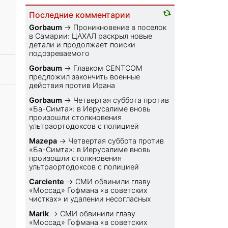
Последние комментарии
Gorbaum
→
Проникновение в поселок
в Самарии: ЦАХАЛ раскрыл новые
детали и продолжает поиски
подозреваемого
Gorbaum
→
Главком CENTCOM
предложил закончить военные
действия против Ирана
Gorbaum
→
Четвертая суббота против
«Ба-Симта»: в Иерусалиме вновь
произошли столкновения
ультраортодоксов с полицией
Mazepa
→
Четвертая суббота против
«Ба-Симта»: в Иерусалиме вновь
произошли столкновения
ультраортодоксов с полицией
Carciente
→
СМИ обвинили главу
«Моссад» Гофмана «в советских
чистках» и удалении несогласных
Marik
→
СМИ обвинили главу
«Моссад» Гофмана «в советских