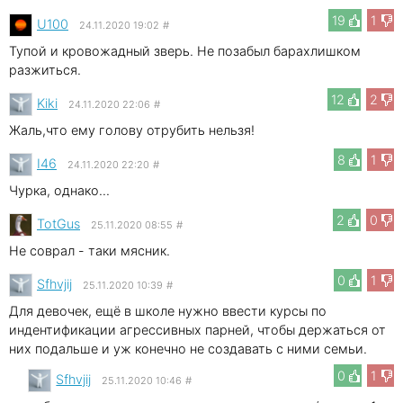
19
1
U100
24.11.2020 19:02
#
Тупой и кровожадный зверь. Не позабыл барахлишком
разжиться.
12
2
Kiki
24.11.2020 22:06
#
Жаль,что ему голову отрубить нельзя!
8
1
I46
24.11.2020 22:20
#
Чурка, однако...
2
0
TotGus
25.11.2020 08:55
#
Не соврал - таки мясник.
0
1
Sfhvjij
25.11.2020 10:39
#
Для девочек, ещё в школе нужно ввести курсы по
индентификации агрессивных парней, чтобы держаться от
них подальше и уж конечно не создавать с ними семьи.
0
1
Sfhvjij
25.11.2020 10:46
#