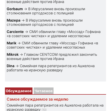
военные действия против Ирана
Gorbaum
→
В Иерусалиме вновь произошли
столкновения ортодоксов с полицией
Mazepa
→
В Иерусалиме вновь произошли
столкновения ортодоксов с полицией
Carciente
→
СМИ обвинили главу «Моссад» Гофмана
«в советских чистках» и удалении несогласных
Marik
→
СМИ обвинили главу «Моссад» Гофмана «в
советских чистках» и удалении несогласных
Mikrok
→
Главком CENTCOM предложил закончить
военные действия против Ирана
Dina
→
Семейная пара репатриантов из Ашкелона
работала на иранскую разведку
Обсуждаемое
Читаемое
Самое обсуждаемое за неделю
Семейная пара репатриантов из Ашкелона работала на
иранскую разведку
(10)