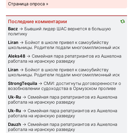
Страница опроса »
Последние комментарии
Bacz
→
Бывший лидер ШАС вернется в большую
политику
Liran
→
Бойкот в школе привел к самоубийству
школьницы. Родители подали многомиллионный иск
Aleks48
→
Семейная пара репатриантов из Ашкелона
работала на иранскую разведку
Liran
→
Бойкот в школе привел к самоубийству
школьницы. Родители подали многомиллионный иск
StrongTequila
→
СМИ: достигнуты договоренности о
возобновлении судоходства в Ормузском проливе
Uk-Ru
→
Семейная пара репатриантов из Ашкелона
работала на иранскую разведку
Uk-Ru
→
Семейная пара репатриантов из Ашкелона
работала на иранскую разведку
Dauzh
→
Семейная пара репатриантов из Ашкелона
работала на иранскую разведку