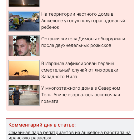
На территории частного дома в
Ашкелоне утонул полуторагодовалый
ребенок
Останки жителя Димоны обнаружили
после двухнедельных розысков
В Израиле зафиксирован первый
смертельный случай от лихорадки
Западного Нила
У многоэтажного дома в Северном
Тель-Авиве взорвалась осколочная
граната
Комментарий дня в статье:
Семейная пара репатриантов из Ашкелона работала на
иранскую разведку