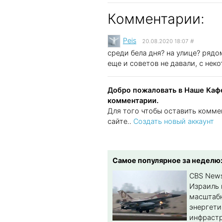
Комментарии:
Peis
20.08.2020 18:07
#
среди бела дня? на улице? ряд
еще и советов не давали, с нек
Добро пожаловать в Наше Кафе
комментарии.
Для того чтобы оставить комме
сайте..
Создать новый аккаунт
Самое популярное за неделю
CBS New
Израиль 
масштабн
энергет
инфрастр