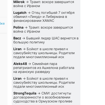
Mikrok
→
Трамп: вскоре завершится
война с Ираном
Lugatch
→
Отец погибшей 7 октября
обвинил «Ликуд» и Либермана в
финансировании ХАМАС
бке
Polina
→
Трамп: вскоре завершится
война с Ираном
Bacz
→
Бывший лидер ШАС вернется в
большую политику
Liran
→
Бойкот в школе привел к
самоубийству школьницы. Родители
подали многомиллионный иск
Aleks48
→
Семейная пара
репатриантов из Ашкелона работала
на иранскую разведку
Liran
→
Бойкот в школе привел к
самоубийству школьницы. Родители
подали многомиллионный иск
StrongTequila
→
СМИ: достигнуты
договоренности о возобновлении
судоходства в Ормузском проливе