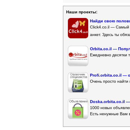
Наши проекты:
Найди свою полови
Click4.co.il — Самы
анкет. Здесь ты обя
Orbita.co.il — Поп
Ежедневно десятки т
Profi.orbita.co.il
Очень просто найти 
Doska.orbita.co.il
1000 новых объявлен
Есть ненужные Вам 