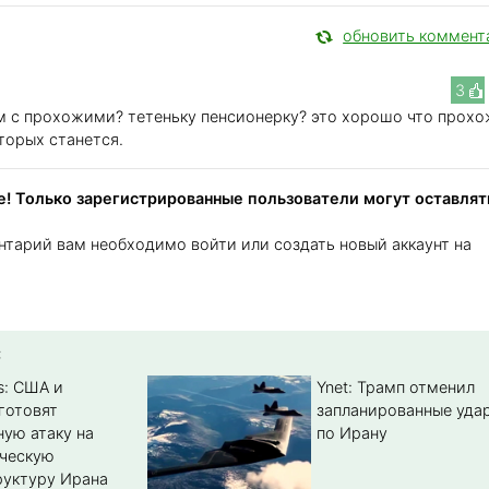
обновить коммент
3
ом с прохожими? тетеньку пенсионерку? это хорошо что прох
оторых станется.
! Только зарегистрированные пользователи могут оставлят
нтарий вам необходимо войти или создать новый аккаунт на
:
s: США и
Ynet: Трамп отменил
готовят
запланированные уда
ую атаку на
по Ирану
ическую
уктуру Ирана