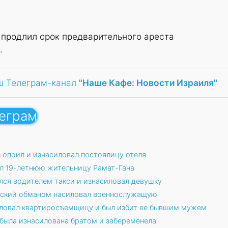
 продлил срок предварительного ареста
.
ш Телеграм-канал
"Наше Кафе: Новости Израиля"
леграм
 опоил и изнасиловал постоялицу отеля
л 19-летнюю жительницу Рамат-Гана
лся водителем такси и изнасиловал девушку
йский обманом насиловал военнослужащую
иловал квартиросъемщицу и был избит ее бывшим мужем
 была изнасилована братом и забеременела