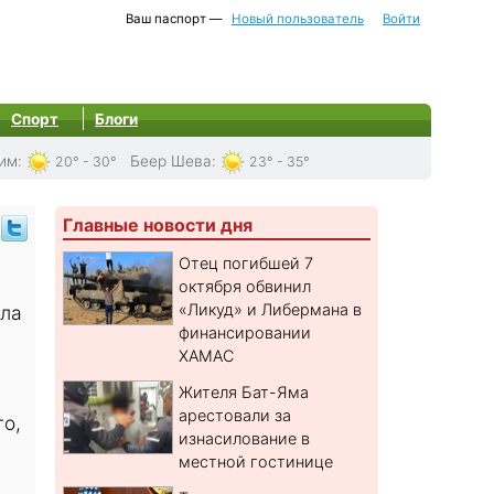
Ваш паспорт —
Новый пользователь
Войти
Спорт
Блоги
им
:
Беер Шева
:
20° - 30°
23° - 35°
Главные новости дня
Отец погибшей 7
октября обвинил
«Ликуд» и Либермана в
ала
финансировании
ХАМАС
Жителя Бат-Яма
арестовали за
го,
изнасилование в
местной гостинице