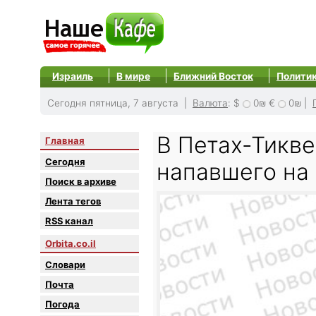
Израиль
В мире
Ближний Восток
Полити
Сегодня пятница, 7 августа |
Валюта
:
$
0₪
€
0₪
|
В Петах-Тикве
Главная
Сегодня
напавшего на
Поиск в архиве
Лента тегов
RSS канал
Orbita.co.il
Словари
Почта
Погода