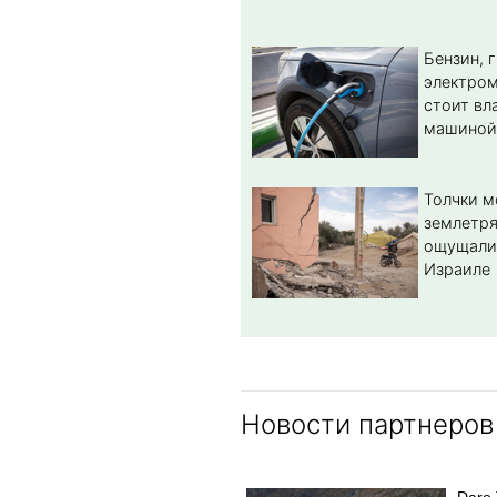
Бензин, 
электром
стоит вл
машиной
Толчки 
землетря
ощущали
Израиле
Новости партнеров
Dare 