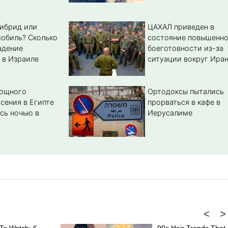
гибрид или
ЦАХАЛ приведен в
обиль? Cколько
состояние повышенн
адение
боеготовности из-за
 в Израиле
ситуации вокруг Ира
мощного
Ортодоксы пытались
сения в Египте
прорваться в кафе в
сь ночью в
Иерусалиме
<
>
To Watch: 6
90s Hair Trends That