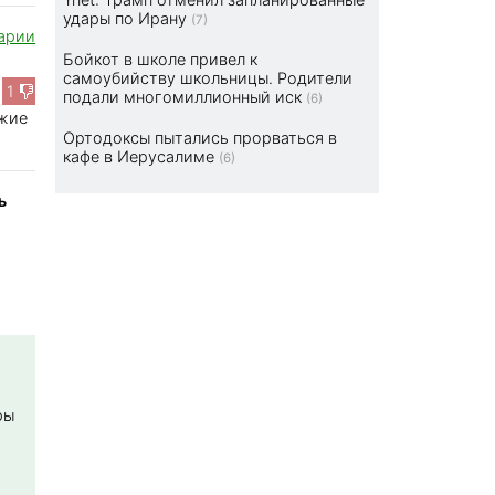
удары по Ирану
(7)
арии
Бойкот в школе привел к
самоубийству школьницы. Родители
1
подали многомиллионный иск
(6)
ожие
Ортодоксы пытались прорваться в
кафе в Иерусалиме
(6)
ь
ры