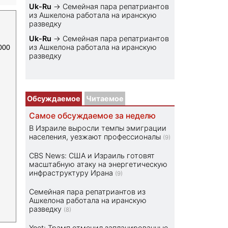
Uk-Ru
→
Семейная пара репатриантов
из Ашкелона работала на иранскую
разведку
Uk-Ru
→
Семейная пара репатриантов
из Ашкелона работала на иранскую
000
разведку
Обсуждаемое
Читаемое
Самое обсуждаемое за неделю
В Израиле выросли темпы эмиграции
населения, уезжают профессионалы
(9)
CBS News: США и Израиль готовят
масштабную атаку на энергетическую
инфраструктуру Ирана
(9)
Семейная пара репатриантов из
Ашкелона работала на иранскую
разведку
(8)
Ynet: Трамп отменил запланированные