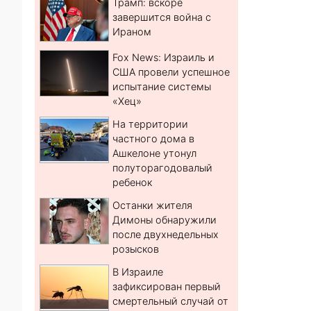
Трамп: вскоре
завершится война с
Ираном
Fox News: Израиль и
США провели успешное
испытание системы
«Хец»
На территории
частного дома в
Ашкелоне утонул
полуторагодовалый
ребенок
Останки жителя
Димоны обнаружили
после двухнедельных
розысков
В Израиле
зафиксирован первый
смертельный случай от