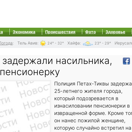
ка
Экономика
Происшествия
Фото
Здоровье
Погода
:
Тель Авив
:
Хайфа
:
Иерусал
24° - 32°
23° - 29°
 задержали насильника,
 пенсионерку
Полиция Петах-Тиквы задерж
25-летнего жителя города,
который подозревается в
изнасиловании пенсионерки в
извращенной форме. Кроме то
он нанес пожилой женщине,
которую случайно встретил на