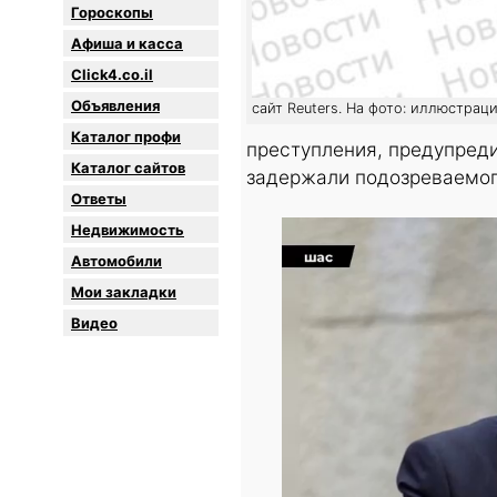
Гороскопы
Афиша и касса
Click4.co.il
Объявления
сайт Reuters. На фото: иллюстрац
Каталог профи
преступления, предупред
Каталог сайтов
задержали подозреваемог
Oтветы
Недвижимость
Автомобили
Мои закладки
Видео