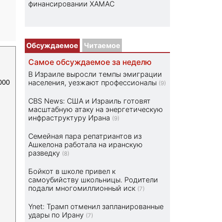
финансировании ХАМАС
Обсуждаемое
Читаемое
Самое обсуждаемое за неделю
В Израиле выросли темпы эмиграции
000
населения, уезжают профессионалы
(9)
CBS News: США и Израиль готовят
масштабную атаку на энергетическую
инфраструктуру Ирана
(9)
Семейная пара репатриантов из
Ашкелона работала на иранскую
разведку
(8)
Бойкот в школе привел к
самоубийству школьницы. Родители
подали многомиллионный иск
(7)
Ynet: Трамп отменил запланированные
удары по Ирану
(7)