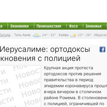
ка
Экономика
Происшествия
Фото
Здоровье
Погода
:
Тель Авив
:
Хайфа
:
Иеруса
24° - 32°
23° - 29°
 Иерусалиме: ортодоксы
лкновения с полицией
Крупная акция протеста
ортодоксов против решения
правительства в период
эпидемии коронавируса прош
вчера вечером в столичном
районе Ромема. В столкновен
с полицией, ограничившей по