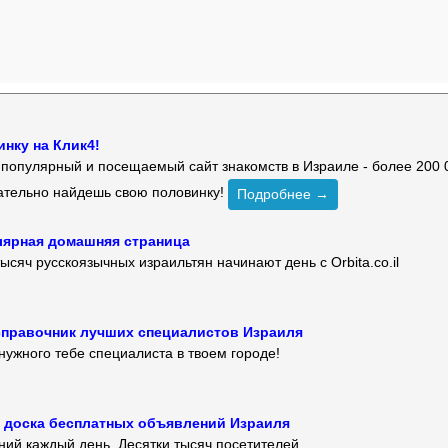
нку на Клик4!
й популярный и посещаемый сайт знакомств в Израиле - более 200 
зательно найдешь свою половинку!
Подробнее →
улярная домашняя страница
ысяч русскоязычных израильтян начинают день с Orbita.co.il
 — справочник лучших специалистов Израиля
нужного тебе специалиста в твоем городе!
 — доска бесплатных объявлений Израиля
ий каждый день. Десятки тысяч посетителей.