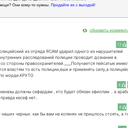
вещи? Они кому-то нужны.
Продайте их с выгодой!
обновить коммент
13
 полицейский из отряда ЯСАМ ударил одного из нарушителей
 внутренних расследований полиции проводит дознание в
со стороны правоохранителей.____Получается пейсатые имею
тся властям то есть полиции,еше и применять силу,а полицей
 по морде.КРУТО
4
шкеназы должны сефардам , кто будет обязан эфиопам .. а араб
 правда кесеф нет..
4
 у наших черных. как бы вам на коленях не пришлось стоять, а т
.