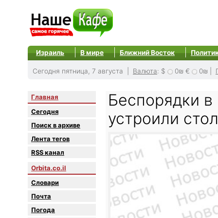
Израиль
В мире
Ближний Восток
Полити
Сегодня пятница, 7 августа |
Валюта
:
$
0₪
€
0₪
|
Беспорядки в
Главная
Сегодня
устроили сто
Поиск в архиве
Лента тегов
RSS канал
Orbita.co.il
Словари
Почта
Погода