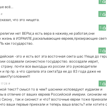
1
е всё...
2
#
сказал, что это нищета.
5
религии нет ВЕРЫ,а есть вера в наживу,не работая,они
 жизнь в ИЗРАИЛЕ,раскалывающие евреев,презирающие свет
Ь как государство.
3
дейская -это и есть вот эта восточная секта шас !!!еще до гер
ии создавали сионисткое государство. восоздали иврит,
 страну. почти все выходцы из россии это руководители
 и пр пр. а что сделала эта секта?да ее до 83 года даже не
авил?уголовник!!!
1
 17:28
#
такой текст? смысл то в чем? шасники исповедуют иудаизм и
еы в отличие от ваших евреев Российской имерии. сионизм не
к Сиону , так и сионист и что? восточные евреи тоже приехали
 что ваши первые приехали и теперь ваша власть? или хотите 