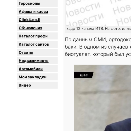
Гороскопы
Афиша и касса
Click4.co.il
Объявления
кадр 12 канала ИТВ. На фото: илл
Каталог профи
По данным СМИ, ортодокс
Каталог сайтов
баки. В одном из случаев
Oтветы
биотуалет, который был у
Недвижимость
Автомобили
Мои закладки
Видео