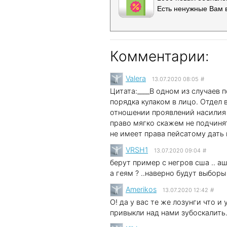
Есть ненужные Вам 
Комментарии:
Valera
13.07.2020 08:05
#
Цитата:____В одном из случаев
порядка кулаком в лицо. Отдел
отношении проявлений насилия 
право мягко скажем не подчиня
не имеет права пейсатому дать
VRSH1
13.07.2020 09:04
#
берут пример с негров сша .. а
а геям ? ..наверно будут выборы
Amerikos
13.07.2020 12:42
#
О! да у вас те же лозунги что и
привыкли над нами зубоскалить