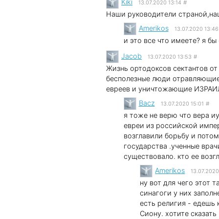
Kiki
13.07.2020 13:14
#
Наши руководители страной,наш
Amerikos
13.07.2020 13:46
и это все что имеете? я бы 
Jacob
13.07.2020 13:53
#
Жизнь ортодоксов сектантов от 
бесполезные люди отравляющие
евреев и уничтожающие ИЗРАИЛ
Bacz
13.07.2020 15:01
#
я тоже не верю что вера иу
евреи из российской импер
возглавили борьбу и потом
государства .ученные врачи
существовало. кто ее возгл
Amerikos
13.07.2020
ну вот для чего этот 
синагоги у них заполн
есть религия - едешь 
Сиону. хотите сказать