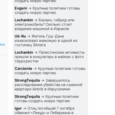
создать новую партию
Evgeni
→
Крупные политики готовы
создать новую партию
Lochankin
→
Бензин, гибрид или
электромобиль? Cколько стоит
владение машиной в Израиле
Uk-Ru
→
Житель Гуш-Дана
изнасиловал знакомую в одной из
бке
гостиниц Эйлата
Lochankin
→
Палестинские активисты
пришли в концлагерь в майках с фото
террористки
Carciente
→
Крупные политики готовы
создать новую партию
StrongTequila
→
Завершилось
расследование убийства на съемной
квартире Airbnb в Иерусалиме
StrongTequila
→
Крупные политики
готовы создать новую партию
Igor
→
Отец погибшей 7 октября
обвинил «Ликуд» и Либермана в