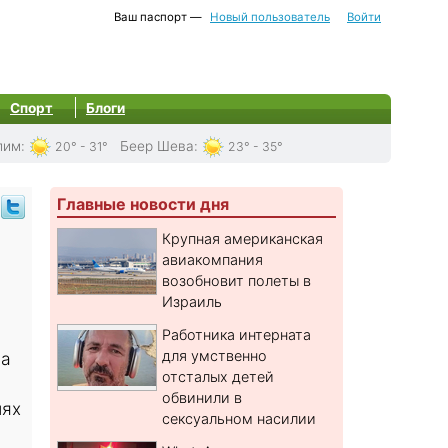
Ваш паспорт —
Новый пользователь
Войти
Спорт
Блоги
лим
:
Беер Шева
:
20° - 31°
23° - 35°
Главные новости дня
Крупная американская
авиакомпания
возобновит полеты в
Израиль
Работника интерната
для умственно
ла
отсталых детей
обвинили в
иях
сексуальном насилии