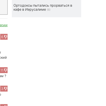
Ортодоксы пытались прорваться в
кафе в Иерусалиме
(6)
арии
6
т
ский
11
ам ?
3
о