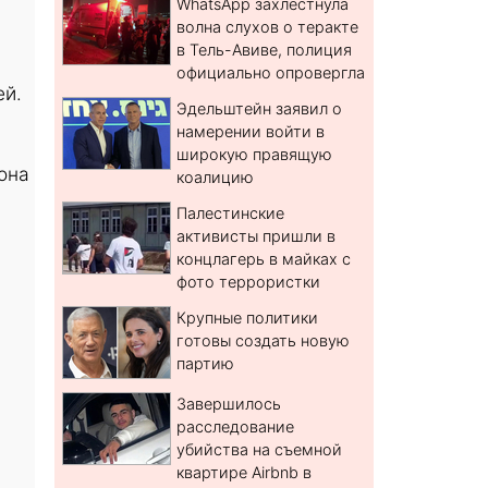
WhatsApp захлестнула
волна слухов о теракте
в Тель-Авиве, полиция
официально опровергла
ей.
Эдельштейн заявил о
намерении войти в
широкую правящую
она
коалицию
Палестинские
активисты пришли в
концлагерь в майках с
фото террористки
Крупные политики
готовы создать новую
партию
Завершилось
расследование
убийства на съемной
квартире Airbnb в