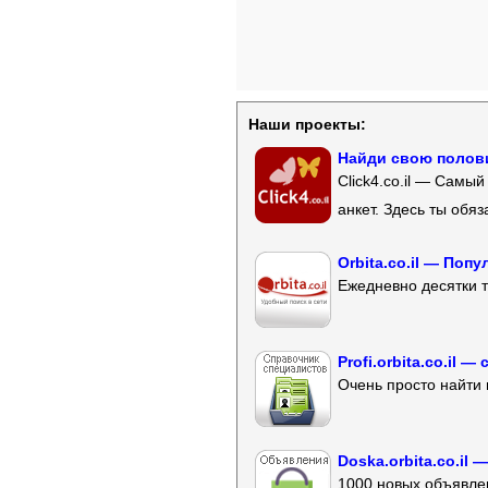
Наши проекты:
Найди свою полови
Click4.co.il — Самы
анкет. Здесь ты обя
Orbita.co.il — Поп
Ежедневно десятки т
Profi.orbita.co.il
Очень просто найти 
Doska.orbita.co.il
1000 новых объявлен