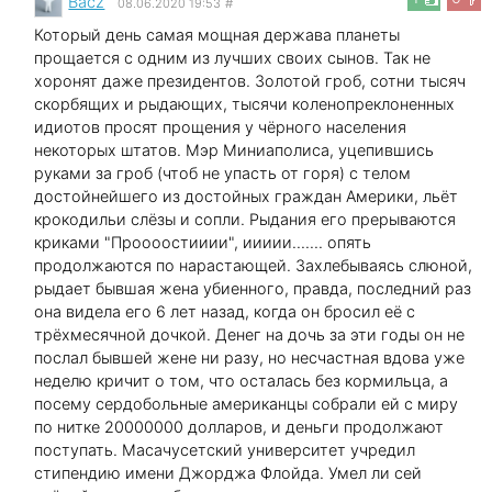
Bacz
08.06.2020 19:53
#
Который день самая мощная держава планеты
прощается с одним из лучших своих сынов. Так не
хоронят даже президентов. Золотой гроб, сотни тысяч
скорбящих и рыдающих, тысячи коленопреклоненных
идиотов просят прощения у чёрного населения
некоторых штатов. Мэр Миниаполиса, уцепившись
руками за гроб (чтоб не упасть от горя) с телом
достойнейшего из достойных граждан Америки, льёт
крокодильи слёзы и сопли. Рыдания его прерываются
криками "Проооостииии", иииии....... опять
продолжаются по нарастающей. Захлебываясь слюной,
рыдает бывшая жена убиенного, правда, последний раз
она видела его 6 лет назад, когда он бросил её с
трёхмесячной дочкой. Денег на дочь за эти годы он не
послал бывшей жене ни разу, но несчастная вдова уже
неделю кричит о том, что осталась без кормильца, а
посему сердобольные американцы собрали ей с миру
по нитке 20000000 долларов, и деньги продолжают
поступать. Масачусетский университет учредил
стипендию имени Джорджа Флойда. Умел ли сей