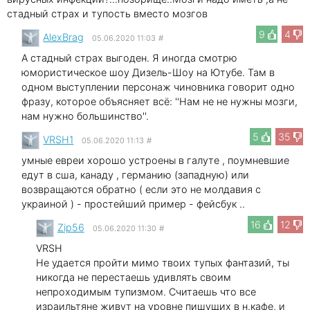
стадный страх и тупость вместо мозгов
9
4
AlexBrag
05.06.2020 11:03
#
А стадный страх выгоден. Я иногда смотрю
юмористическое шоу Дизель-Шоу на Ютубе. Там в
одном выступлении персонаж чиновника говорит одно
фразу, которое объясняет всё: ''Нам не не нужны мозги,
нам нужно большинство''.
5
35
VRSH1
05.06.2020 11:13
#
умные евреи хорошо устроены в галуте , поумневшие
едут в сша, канаду , германию (западную) или
возвращаются обратно ( если это не молдавия с
украиной ) - простейший пример - фейсбук ..
16
12
Zip56
05.06.2020 11:30
#
VRSH
Не удается пройти мимо твоих тупых фантазий, ты
никогда не перестаешь удивлять своим
непроходимым тупизмом. Считаешь что все
израильтяне живут на уровне пишущих в н.кафе, и