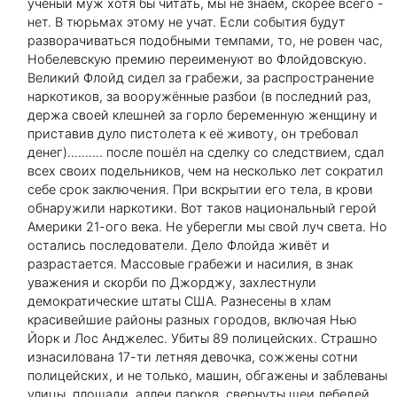
учёный муж хотя бы читать, мы не знаем, скорее всего -
нет. В тюрьмах этому не учат. Если события будут
разворачиваться подобными темпами, то, не ровен час,
Нобелевскую премию переименуют во Флойдовскую.
Великий Флойд сидел за грабежи, за распространение
наркотиков, за вооружённые разбои (в последний раз,
держа своей клешней за горло беременную женщину и
приставив дуло пистолета к её животу, он требовал
денег).......... после пошёл на сделку со следствием, сдал
всех своих подельников, чем на несколько лет сократил
себе срок заключения. При вскрытии его тела, в крови
обнаружили наркотики. Вот таков национальный герой
Америки 21-ого века. Не уберегли мы свой луч света. Но
остались последователи. Дело Флойда живёт и
разрастается. Массовые грабежи и насилия, в знак
уважения и скорби по Джорджу, захлестнули
демократические штаты США. Разнесены в хлам
красивейшие районы разных городов, включая Нью
Йорк и Лос Анджелес. Убиты 89 полицейских. Страшно
изнасилована 17-ти летняя девочка, сожжены сотни
полицейских, и не только, машин, обгажены и заблеваны
улицы, площади, аллеи парков, свернуты шеи лебедей,