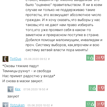
было "оценено" правительством. Я ни в коем
случае ни только не поддерживаю такие
протесты, это возмущает абсолютное число
граждан. И я хочу сказать,что выборы у нас
таковы,что не дают нам право избирать
того,кто уже проявил себя в каком-то
заметном и прекрасном поступке в стране.
Добился помощи малоимущим, инвалидам и
проч. Систему выборов, как,впрочем и всю
систему ветвей власти пора менять!
9
28
TotGus
05.06.2020 09:52
#
*Оковы тяжкие падут
Темницы рухнут - и свобода
Нас примет радостно у входа*
И снова в маски закуют.
2
1
Kex
07.06.2020 19:50
#
захуют
17
31
Yotzuken
05.06.2020 10:02
#