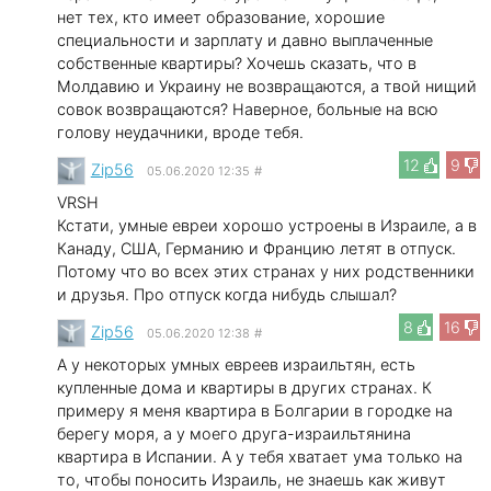
нет тех, кто имеет образование, хорошие
специальности и зарплату и давно выплаченные
собственные квартиры? Хочешь сказать, что в
Молдавию и Украину не возвращаются, а твой нищий
совок возвращаются? Наверное, больные на всю
голову неудачники, вроде тебя.
12
9
Zip56
05.06.2020 12:35
#
VRSH
Кстати, умные евреи хорошо устроены в Израиле, а в
Канаду, США, Германию и Францию летят в отпуск.
Потому что во всех этих странах у них родственники
и друзья. Про отпуск когда нибудь слышал?
8
16
Zip56
05.06.2020 12:38
#
А у некоторых умных евреев израильтян, есть
купленные дома и квартиры в других странах. К
примеру я меня квартира в Болгарии в городке на
берегу моря, а у моего друга-израильтянина
квартира в Испании. А у тебя хватает ума только на
то, чтобы поносить Израиль, не знаешь как живут