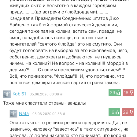
живущих сыто и вольготно в каждом городском
пруду..........(до встречи с Флойдовцами).........
Кандидат в Президенты Соединённых штатов Джо
Байден с тяжёлой формой старческой деменции,
сегодня тоже пал на колени, встать сам, правда, не
смог, понадобилась помощь, но сотни тысяч
почитателей "святого Флойда" это не смутило. Они
будут голосовать на выборах за это ископаемое, чего,
собственно, демократы и добиваются, не гнушаясь
ничем. На колени?! Не вопрос - на колени!!!! Мордой в
дерьмо?!...... С нашим превеликим удовольствием!!!!!
Всё, что прикажете, "Флойды"!!! И, что противно, что
почти вся демократическая партия страны такова.
29
16
Kobi61
05.06.2020 06:06
#
Тоже мне спасители страны- вандалы
16
29
Nata
05.06.2020 09:58
#
Они хоть что-то решили решили предпринять. Да , не
цевильно, человеку "завестись" в таких ситуациях , на
раз-два. .У людей накипело,кто понимает, что корона,