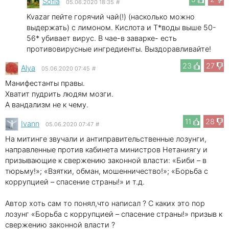
Sofia
05.06.2020 18:35
#
Kvazar пейте горячий чай(!) (насколько можно
выдержать) с лимоном. Кислота и Т*воды выше 50-
56* убивает вирус. В чае-в заварке- есть
противовирусные ингредиенты. Выздоравливайте!
23
27
Alya
05.06.2020 07:45
#
Манифестанты правы.
Хватит пудрить людям мозги.
А вандализм не к чему.
11
28
Ivann
05.06.2020 07:47
#
На митинге звучали и антиправительственные лозунги,
направленные против кабинета министров Нетаниягу и
призывающие к свержению законной власти: «Биби – в
тюрьму!»; «Взятки, обман, мошенничество!»; «Борьба с
коррупцией – спасение страны!» и т.д.
Автор хоть сам то понял,что написал ? С каких это пор
лозунг «Борьба с коррупцией – спасение страны!» призыв к
свержению законной власти ?