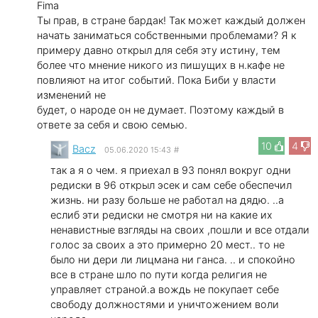
Fima
Ты прав, в стране бардак! Так может каждый должен
начать заниматься собственными проблемами? Я к
примеру давно открыл для себя эту истину, тем
более что мнение никого из пишущих в н.кафе не
повлияют на итог событий. Пока Биби у власти
изменений не
будет, о народе он не думает. Поэтому каждый в
ответе за себя и свою семью.
10
4
Bacz
05.06.2020 15:43
#
так а я о чем. я приехал в 93 понял вокруг одни
редиски в 96 открыл эсек и сам себе обеспечил
жизнь. ни разу больше не работал на дядю. ..а
еслиб эти редиски не смотря ни на какие их
ненавистные взгляды на своих ,пошли и все отдали
голос за своих а это примерно 20 мест.. то не
было ни дери ли лицмана ни ганса. .. и спокойно
все в стране шло по пути когда религия не
управляет страной.а вождь не покупает себе
свободу должностями и уничтожением воли