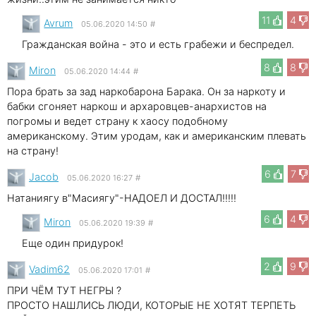
11
4
Avrum
05.06.2020 14:50
#
Гражданская война - это и есть грабежи и беспредел.
8
8
Miron
05.06.2020 14:44
#
Пора брать за зад наркобарона Барака. Он за наркоту и
бабки сгоняет наркош и архаровцев-анархистов на
погромы и ведет страну к хаосу подобному
американскому. Этим уродам, как и американским плевать
на страну!
6
7
Jacob
05.06.2020 16:27
#
Натаниягу в"Масиягу"-НАДОЕЛ И ДОСТАЛ!!!!!
6
4
Miron
05.06.2020 19:39
#
Еще один придурок!
2
9
Vadim62
05.06.2020 17:01
#
ПРИ ЧЁМ ТУТ НЕГРЫ ?
ПРОСТО НАШЛИСЬ ЛЮДИ, КОТОРЫЕ НЕ ХОТЯТ ТЕРПЕТЬ