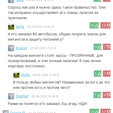
Соросу как раз и нужно здесь такое правильство. Они
так исправно осуществляют его планы, пунктик за
пунктиком.
19
28
Sofia
05.06.2020 10:05
#
А кто заказал 80 автобусов, общие лозунги, маски для
митингов в защиту Нетаниягу?
3
1
Kvazar
05.06.2020 17:41
#
На каждом митинге стоят кассы - ПРОЗРАЧНЫЕ, для
пожертвований, и они полные налички! Я сам лично
жертвую постоянно!
1
1
Sofia
06.06.2020 12:18
#
В пользу любых митингов? Независимо за кого,за что
или против кого и против чего?
1
4
Shafran
05.06.2020 19:59
#
Разве не понятно кто заказал, Еш атид, НДИ.
13
32
Pianist75