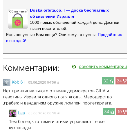
Doska.orbita.co.il — доска бесплатных
объявлений Израиля
1000 новых объявлений каждый день. Десятки
тысяч посетителей.
Есть ненужные Вам вещи? Они кому-то нужны.
Продайте их
с выгодой!
Комментарии:
обновить комментарии
32
24
Kobi61
05.06.2020 04:56
#
Нет принципиального отличия дермократов США и
левотины Израиля одного поля ягоды. Мародерство
,грабеж и вандализм оружие люмпен-пролетариата.
34
10
Lea
05.06.2020 06:38
#
Тем более, что теми и этими управляют те же
кукловоды