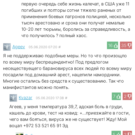
первую очередь себе жизнь калечат, в США уже 11
погибших и полторы сотни тяжело раненых от
применения боевых патронов полицией, несколько
тысяч арестовано и срока они получат немалые
10-20 лет тюрьмы, боролись за справедливость, а
что получилось ? полный хаос.
16
35
Ageev
05.06.2020 07:20
#
Я не поддерживаю подобные меры. Но то что произощло
по всему миру беспрецендентно! Под предлогом
несеществуещего барановируса всех людей по всему миру
посадили под домашний арест, нацепили намордники.
Многие остались без средств к существованию. Так что
манифистантов можно понять.
7
2
Kvazar
05.06.2020 17:38
#
Агеев, у меня температура 39,7, адская боль в груди,
кашель до крови, тест на ковид: +...приезжайте в гости,
чего вам бояться, вируса же не существует! Жду! Мой
воцап +972 53 521 65 91 Эд
5
2