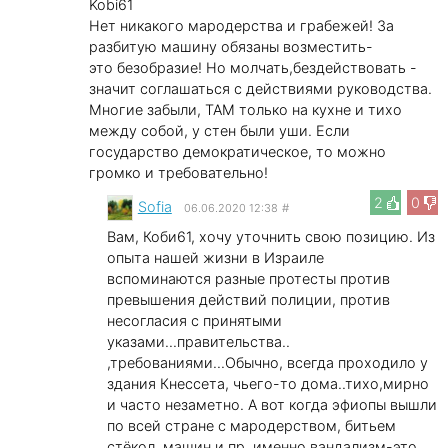
Kobi61
Нет никакого мародерства и грабежей! За
разбитую машину обязаны возместить-
это безобразие! Но молчать,бездействовать -
значит соглашаться с действиями руководства.
Многие забыли, ТАМ только на кухне и тихо
между собой, у стен были уши. Если
государство демократическое, то можно
громко и требовательно!
2
0
Sofia
06.06.2020 12:38
#
Вам, Коби61, хочу уточнить свою позицию. Из
опыта нашей жизни в Израиле
вспоминаются разные протесты против
превышения действий полиции, против
несогласия с принятыми
указами...правительства..
,требованиями...Обычно, всегда проходило у
здания Кнессета, чьего-то дома..тихо,мирно
и часто незаметно. А вот когда эфиопы вышли
по всей стране с мародерством, битьем
стёкол, машин и пр. именно вандализм-это