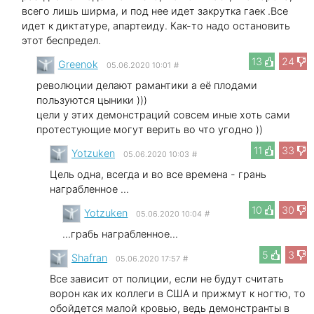
всего лишь ширма, и под нее идет закрутка гаек .Все
идет к диктатуре, апартеиду. Как-то надо остановить
этот беспредел.
13
24
Greenok
05.06.2020 10:01
#
революции делают рамантики а её плодами
пользуются цыники )))
цели у этих демонстраций совсем иные хоть сами
протестующие могут верить во что угодно ))
11
33
Yotzuken
05.06.2020 10:03
#
Цель одна, всегда и во все времена - грань
награбленное ...
10
30
Yotzuken
05.06.2020 10:04
#
...грабь награбленное...
5
3
Shafran
05.06.2020 17:57
#
Все зависит от полиции, если не будут считать
ворон как их коллеги в США и прижмут к ногтю, то
обойдется малой кровью, ведь демонстранты в