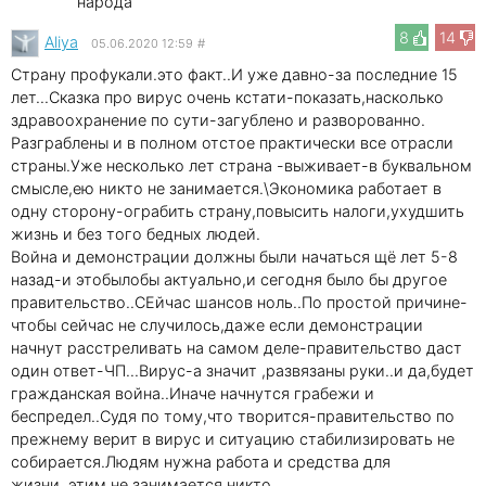
народа
8
14
Aliya
05.06.2020 12:59
#
Страну профукали.это факт..И уже давно-за последние 15
лет...Сказка про вирус очень кстати-показать,насколько
здравоохранение по сути-загублено и разворованно.
Разграблены и в полном отстое практически все отрасли
страны.Уже несколько лет страна -выживает-в буквальном
смысле,ею никто не занимается.\Экономика работает в
одну сторону-ограбить страну,повысить налоги,ухудшить
жизнь и без того бедных людей.
Война и демонстрации должны были начаться щё лет 5-8
назад-и этобылобы актуально,и сегодня было бы другое
правительство..СЕйчас шансов ноль..По простой причине-
чтобы сейчас не случилось,даже если демонстрации
начнут расстреливать на самом деле-правительство даст
один ответ-ЧП...Вирус-а значит ,развязаны руки..и да,будет
гражданская война..Иначе начнутся грабежи и
беспредел..Судя по тому,что творится-правительство по
прежнему верит в вирус и ситуацию стабилизировать не
собирается.Людям нужна работа и средства для
жизни..этим не занимается никто