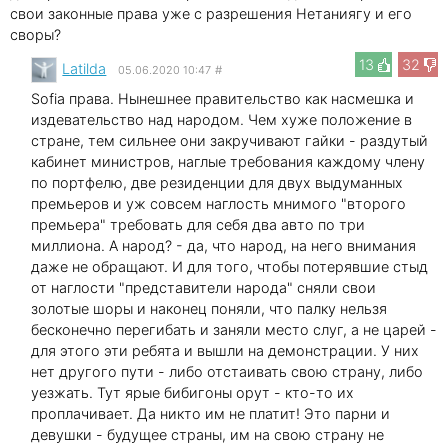
свои законные права уже с разрешения Нетаниягу и его
своры?
13
32
Latilda
05.06.2020 10:47
#
Sofia права. Нынешнее правительство как насмешка и
издевательство над народом. Чем хуже положение в
стране, тем сильнее они закручивают гайки - раздутый
кабинет министров, наглые требования каждому члену
по портфелю, две резиденции для двух выдуманных
премьеров и уж совсем наглость мнимого "второго
премьера" требовать для себя два авто по три
миллиона. А народ? - да, что народ, на него внимания
даже не обращают. И для того, чтобы потерявшие стыд
от наглости "представители народа" сняли свои
золотые шоры и наконец поняли, что палку нельзя
бесконечно перегибать и заняли место слуг, а не царей -
для этого эти ребята и вышли на демонстрации. У них
нет другого пути - либо отстаивать свою страну, либо
уезжать. Тут ярые бибигоны орут - кто-то их
проплачивает. Да никто им не платит! Это парни и
девушки - будущее страны, им на свою страну не