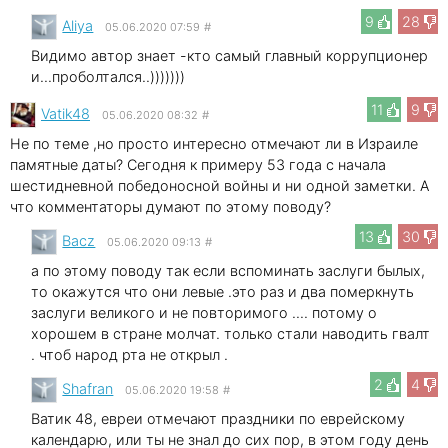
9
28
Aliya
05.06.2020 07:59
#
Видимо автор знает -кто самый главный коррупционер
и...проболтался..)))))))
11
9
Vatik48
05.06.2020 08:32
#
Не по теме ,но просто интересно отмечают ли в Израиле
памятные даты? Сегодня к примеру 53 года с начала
шестидневной победоносной войны и ни одной заметки. А
что комментаторы думают по этому поводу?
13
30
Bacz
05.06.2020 09:13
#
а по этому поводу так если вспоминать заслуги былых,
то окажутся что они левые .это раз и два померкнуть
заслуги великого и не повторимого .... потому о
хорошем в стране молчат. только стали наводить гвалт
. чтоб народ рта не открыл .
2
4
Shafran
05.06.2020 19:58
#
Ватик 48, евреи отмечают праздники по еврейскому
календарю, или ты не знал до сих пор, в этом году день