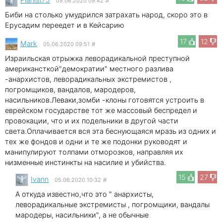
05.06.2020 09:42
#
Биби на столько умудрился затрахать народ, скоро это в
Ерусадим переедет и в Кейсарию
17
12
Mark
05.06.2020 09:51
#
Израильская отрыжка леворадикальной преступной
американсткой"демократии" местного разлива
-анархистов, леворадикальных экстремистов ,
погромщиков, вандалов, мародеров,
насильников.Леваки,зомби -клоны готовятся устроить в
еврейском государстве тот же массовый беспредел и
провокации, что и их подельники в другой части
света.Оплачивается вся эта беснующаяся мразь из одних и
тех же фондов и одни и те же подонки руководят и
манипулируют толпами отморозков, направляя их
низменные инстинкты на насилие и убийства.
15
27
Ivann
05.06.2020 10:32
#
А откуда известно,что это " анархисты,
леворадикальные экстремисты , погромщики, вандалы
мародеры, насильники", а не обычные