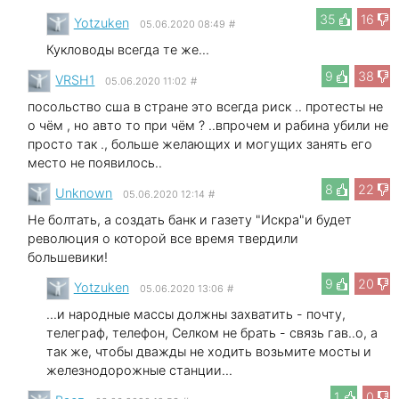
35
16
Yotzuken
05.06.2020 08:49
#
Кукловоды всегда те же...
9
38
VRSH1
05.06.2020 11:02
#
посольство сша в стране это всегда риск .. протесты не
о чём , но авто то при чём ? ..впрочем и рабина убили не
просто так ., больше желающих и могущих занять его
место не появилось..
8
22
Unknown
05.06.2020 12:14
#
Не болтать, а создать банк и газету "Искра"и будет
революция о которой все время твердили
большевики!
9
20
Yotzuken
05.06.2020 13:06
#
...и народные массы должны захватить - почту,
телеграф, телефон, Селком не брать - связь гав..о, а
так же, чтобы дважды не ходить возьмите мосты и
железнодорожные станции...
1
0