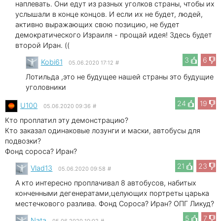
наплевать. Они едут из разных уголков страны, чтобы их
услышали в конце концов. И если их не будет, людей,
активно выражающих свою позицию, не будет
демократического Израиля - прощай идея! Здесь будет
второй Иран. ((
3
6
Kobi61
05.06.2020 17:12
#
Лотильда ,это не будущее нашей страны это будущие
уголовники
24
19
U100
05.06.2020 09:36
#
Кто проплатил эту демонстрацию?
Кто заказал одинаковые лозунги и маски, автобусы для
подвозки?
Фонд сороса? Иран?
21
23
Vlad13
05.06.2020 09:58
#
А кто интересно проплачивал 8 автобусов, набитых
конченными дегенератами,целующих портреты царька
местечкового разлива. Фонд Сороса? Иран? ОПГ Ликуд?
5
7
Nata
05.06.2020 10:02
#