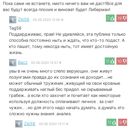
Пока сами не встанете, никто ничего вам не даст!Все для
вас будут всегда плохие и виноват будет Либерман!
7
19
Zip56
05.06.2020 12:45
#
Tag56
Поддердживаю, прав! Не удивляйся, эта публика только
способна постоянно ныть и ждать, что кто-то подаст. А
кто пашет, тому некогда ныть, тот имеет достойную
жизнь.
11
10
Bacz
05.06.2020 12:57
#
увы в нк очень много слепо верующих. они живут
лозунгами.правда до их сознания не доходит....не
может обычный труженик ,живущий на свои кровные
поддерживать наглый бес придел. не скрываемый
грабеж.. а если кто захочет и почитает как некоторые
используя должность оплачивают личное . за счет
чужих.. ..но для этого надо начать думать. а думать это
сложно нужны знания .анализ.
11
9
Zip56
05.06.2020 13:11
#