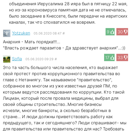
объединения Иерусалима 28 ияра был в пятницу 22 мая,
но из-за короновируса памятная дата не не отмечалась,
было заседание в Кнессете, были передачи на ивритских
каналах, так что спохватился не вовремя.
9
30
Yotzuken
05.06.2020 08:47
#
Анархия - Мать порядка!!!...
"Власть рождает паразитов - Да здравствует анархия"...:))
17
33
Sofia
05.06.2020 09:29
#
Это та часть большого числа населения, кто выражает
свой протест против коррупционного правительства во
главе с Нетаниягу. Так называемое "правительство",
собранное во многом из уже известных друзей ПМ, по
которым ведутся расследования по коррупции. Кто такой
Лицман, который после провала медицины, выбрал для
своей общины строительство..Многие бизнесы
исчезли, многие банкроты, а сколько безработных в
стране... И люди должны приветствовать работу как
предыдущего, так и сегодняшнего? Люди спрашивают- мы
для правительства или правительство для нас? Требовать