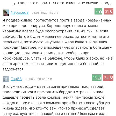
устроенные израильтяне заткнись и не смеши народ.
7
31
Neposeda
05.06.2020 11:32
#
Я поддерживаю протестантов против ввода чрезвычайных
мер при короновирусе. Короновирус после отмены
карантина всегда буде распространяться, но лучше, если
сейчас. Летом будет медленнее расползаться и легче его
перенести, потомучто на улице в жару кашель и одышка
проходят быстрее, но в помещениях опастность большая -
кондиционеры осложнения дают особенно при
короновирусе. Спать на балконе, чтобы было жарко, но не в
квартире, там сквозняк или кондиционер и больной не
задохнётся.
16
24
Tag56
05.06.2020 12:07
#
Это умные люди - цвет страны призывают вас, тварей,
присоединиться и прекратить бардак в стране.Но вам
дешевле пердеть возле компов, меняя памперсы после
каждого прочитанного комментария.Вы всю свою убогую
жизнь ждёте, что кто-то вам что-то принесёт, сделает
вашу жалкую жизнь спокойнее и сытнее.Член вам в зад!