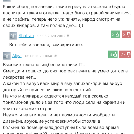
Какой сброд понавезли, такие и результаты...какое быдло
воспитали такая и ответка...надо было страной заниматься,
а не грабить, теперь чего уж пинять, народ смотрит на
своих лидеров, а там полное дно...:)))
3
2
Shafran
05.06.2020 20:12
#
Вот тебя и завезли, самокритично.
6
27
Aliya
05.06.2020 10:46
#
Высокие технологии,беспилотники,IT..
Смех да и тошько-до сих пор рак лечить не умеют,от села
лекарства нет...
А какой то вирус весь мир в яму запихал-причем вирус
,который не принес никаких последствий..
На что миллиарды кидаются каждый год,сколько
триллионов ушло из за того,что люди сели на карантин и
убита экономика страе
Неужели на эти деньги нет возможности изобрести
дизенфицируюшие установки,чтобы стояли в
больницах,помещениях,доступны были всем во время
вирусных инфекций?...позорище..Мозги надо иметь ,а не