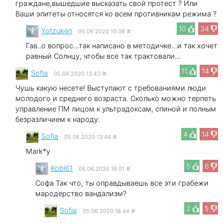
граждане,вышедшие высказать свой протест ? Или
Ваши эпитеты относятся ко всем противникам режима ?
10
34
Yotzuken
05.06.2020 10:38
#
Гав..о вопрос...так написано в методичке...и так хочет
равный Солнцу, чтобы все так трактовали...
11
14
Sofia
05.06.2020 13:43
#
Чушь какую несете! Выступают с требованиями люди
молодого и среднего возраста. Сколько можно терпеть
управление ПМ лицом к ультрадоксам, спиной и полным
безразличием к народу.
4
14
Sofia
05.06.2020 13:44
#
Mark*у
5
6
Kobi61
05.06.2020 16:01
#
Софа Так что, ты оправдываешь все эти грабежи
мародерство вандализм?
2
5
Sofia
05.06.2020 18:44
#