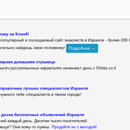
нку на Клик4!
й популярный и посещаемый сайт знакомств в Израиле - более 200 
зательно найдешь свою половинку!
Подробнее →
улярная домашняя страница
ысяч русскоязычных израильтян начинают день с Orbita.co.il
 — справочник лучших специалистов Израиля
нужного тебе специалиста в твоем городе!
 — доска бесплатных объявлений Израиля
ий каждый день. Десятки тысяч посетителей.
вещи? Они кому-то нужны.
Продайте их с выгодой!