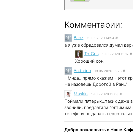
Комментарии:
Bacz
19.05.2020 14:54
#
а я уже обрадовался думал дер
TotGus
19.05.2020 15:17
#
Хороший сон.
Andreich
19.05.2020 15:25
#
- Мнда.. прямо скажем - этот к
Не назовёшь Дорогой в Рай.."
Maskin
19.05.2020 19:08
#
Поймали пятерых...таких даже в
звонили, предлагали "оптимизац
телефону не давать персональны
Добро пожаловать в Наше Кафе