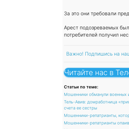
За это они требовали пре
Арест подозреваемых был 
потребителей получил нес
Важно! Подпишись на на
Читайте нас в Те
Статьи по теме:
Мошенники обманули военных и
Тель-Авив: домработница «при
счета ее сестры
Мошенники-репатрианты, котор
Мошенники-репатрианты опаива