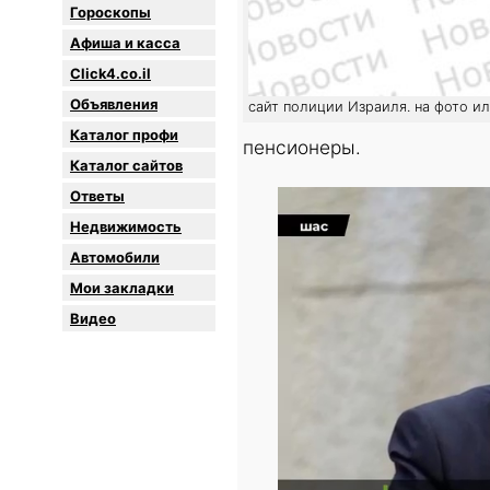
Гороскопы
Афиша и касса
Click4.co.il
Объявления
сайт полиции Израиля. на фото и
Каталог профи
пенсионеры.
Каталог сайтов
Oтветы
Недвижимость
Автомобили
Мои закладки
Видео