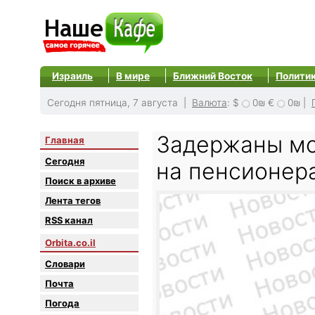
Израиль
В мире
Ближний Восток
Полити
Сегодня пятница, 7 августа |
Валюта
:
$
0₪
€
0₪
|
Задержаны м
Главная
Сегодня
на пенсионер
Поиск в архиве
Лента тегов
RSS канал
Orbita.co.il
Словари
Почта
Погода