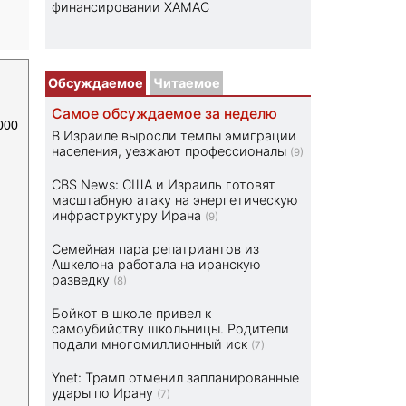
финансировании ХАМАС
Обсуждаемое
Читаемое
Самое обсуждаемое за неделю
000
В Израиле выросли темпы эмиграции
населения, уезжают профессионалы
(9)
CBS News: США и Израиль готовят
масштабную атаку на энергетическую
инфраструктуру Ирана
(9)
Семейная пара репатриантов из
Ашкелона работала на иранскую
разведку
(8)
Бойкот в школе привел к
самоубийству школьницы. Родители
подали многомиллионный иск
(7)
Ynet: Трамп отменил запланированные
удары по Ирану
(7)