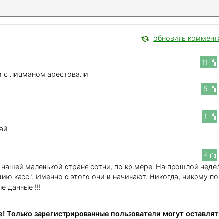
обновить коммент
11
и с лицманом арестовали
5
1
рай
4
 нашей маленькой стране сотни, по кр.мере. На прошлой неде
ию касс". Именно с этого они и начинают. Никогда, никому по
е данные !!!
! Только зарегистрированные пользователи могут оставлят