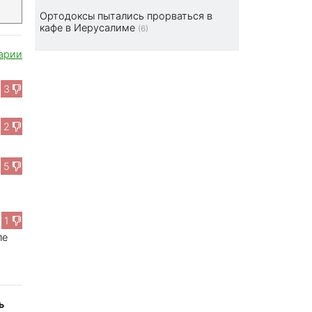
Ортодоксы пытались прорваться в
кафе в Иерусалиме
(6)
арии
3
2
5
1
ле
ь