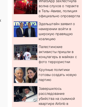
WhatsApp захлестнула
волна слухов о теракте
в Тель-Авиве, полиция
официально опровергла
х
Эдельштейн заявил о
намерении войти в
широкую правящую
коалицию
Палестинские
активисты пришли в
концлагерь в майках с
фото террористки
Крупные политики
готовы создать новую
партию
Завершилось
расследование
убийства на съемной
квартире Airbnb в