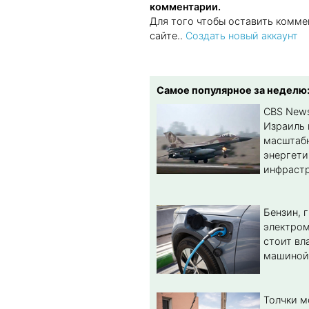
комментарии.
Для того чтобы оставить комме
сайте..
Создать новый аккаунт
Самое популярное за неделю
CBS New
Израиль 
масштабн
энергет
инфрастр
Бензин, 
электром
стоит вл
машиной
Толчки 