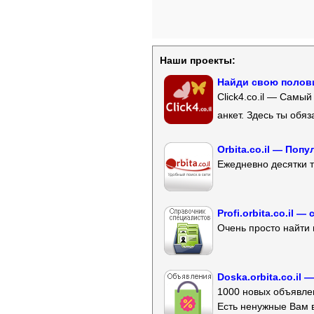
Наши проекты:
Найди свою полови
Click4.co.il — Самы
анкет. Здесь ты обя
Orbita.co.il — Поп
Ежедневно десятки т
Profi.orbita.co.il
Очень просто найти 
Doska.orbita.co.il
1000 новых объявлен
Есть ненужные Вам 