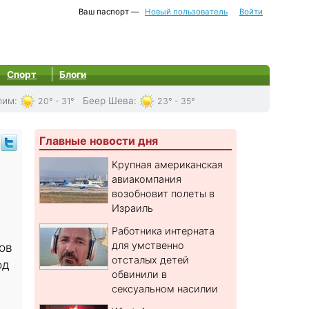
Ваш паспорт —
Новый пользователь
Войти
Спорт
Блоги
лим
:
Беер Шева
:
20° - 31°
23° - 35°
Главные новости дня
Крупная американская
авиакомпания
возобновит полеты в
Израиль
Работника интерната
для умственно
ов
отсталых детей
од
обвинили в
сексуальном насилии