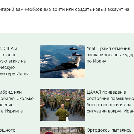
нтарий вам необходимо войти или создать новый аккаунт на
:
s: США и
Ynet: Трамп отменил
готовят
запланированные уда
ую атаку на
по Ирану
ическую
уктуру Ирана
гибрид или
ЦАХАЛ приведен в
обиль? Cколько
состояние повышенн
адение
боеготовности из-за
 в Израиле
ситуации вокруг Ира
мощного
Ортодоксы пытались