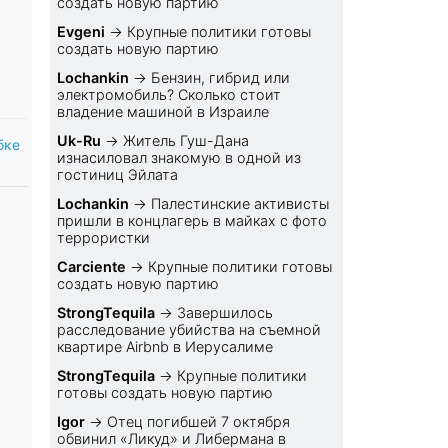
создать новую партию
Evgeni
→
Крупные политики готовы
создать новую партию
Lochankin
→
Бензин, гибрид или
электромобиль? Cколько стоит
владение машиной в Израиле
Uk-Ru
→
Житель Гуш-Дана
бке
изнасиловал знакомую в одной из
гостиниц Эйлата
Lochankin
→
Палестинские активисты
пришли в концлагерь в майках с фото
террористки
Carciente
→
Крупные политики готовы
создать новую партию
StrongTequila
→
Завершилось
расследование убийства на съемной
квартире Airbnb в Иерусалиме
StrongTequila
→
Крупные политики
готовы создать новую партию
Igor
→
Отец погибшей 7 октября
обвинил «Ликуд» и Либермана в