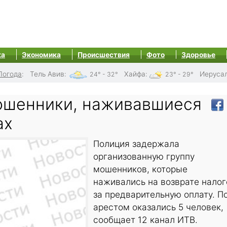
ка
Экономика
Происшествия
Фото
Здоровье
Погода
:
Тель Авив
:
Хайфа
:
Иеруса
24° - 32°
23° - 29°
ошенники, наживавшиеся
ах
Полиция задержала
организованную группу
мошенников, которые
наживались на возврате налог
за предварительную оплату. П
арестом оказались 5 человек,
сообщает 12 канал ИТВ.